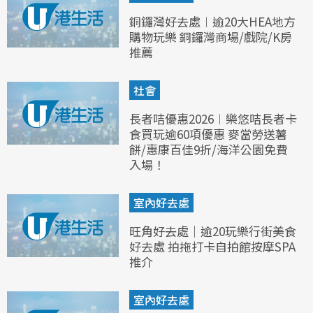
銅鑼灣好去處︱逾20大HEA地方
購物玩樂 銅鑼灣商場/戲院/K房
推薦
社會
長者咭優惠2026︱樂悠咭長者卡
食買玩逾60項優惠 麥當勞送薯
餅/惠康百佳9折/海洋公園免費
入場！
室內好去處
旺角好去處｜逾20玩樂行街美食
好去處 拍拖打卡自拍館按摩SPA
推介
室內好去處