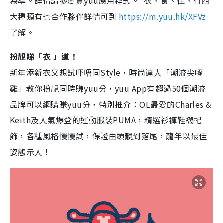
為準。詳情請參瀏覽yuu應用程式。 衣、食、住、行四
大種類有乜合作夥伴詳情可到
https://m.yuu.hk/XFVz
了解。
扮靚睇「衣 」道！
新年添新衣又想試吓唔同Style，時尚達人「潮流尖啄
雞」教你扮靚同時賺yuu分，yuu App有超過50個潮流
品牌可以網購賺yuu分，特別推介：OL最愛的Charles &
Keith及人氣爆登的運動服裝PUMA，精選衫褲鞋襪配
飾，各種風格慢慢試，保證由頭靚到落尾，龍年以最佳
姿態示人！