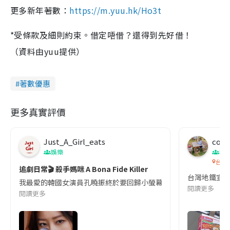
更多新年著數：
https://m.yuu.hk/Ho3t
*受條款及細則約束。借定唔借？還得到先好借！
（資料由yuu提供）
著數優惠
更多真實評價
Just_A_Girl_eats
co c
娛樂
吹
台灣
追劇日常🎬 殺手媽咪 A Bona Fide Killer
台灣地鐵宣
我最愛的韓國女演員孔曉振終於要回歸小螢幕啦!這次的劇本改編自同名
閱讀更多
閱讀更多