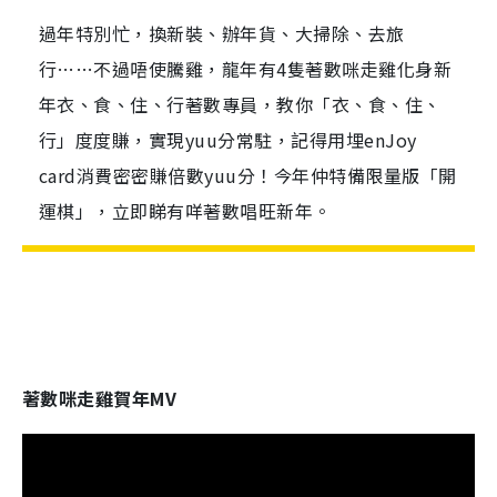
過年特別忙，換新裝、辦年貨、大掃除、去旅
行……不過唔使騰雞，龍年有4隻著數咪走雞化身新
年衣、食、住、行著數專員，教你「衣、食、住、
行」度度賺，實現yuu分常駐，記得用埋enJoy
card消費密密賺倍數yuu分！今年仲特備限量版「開
運棋」，立即睇有咩著數唱旺新年。
著數咪走雞賀年MV