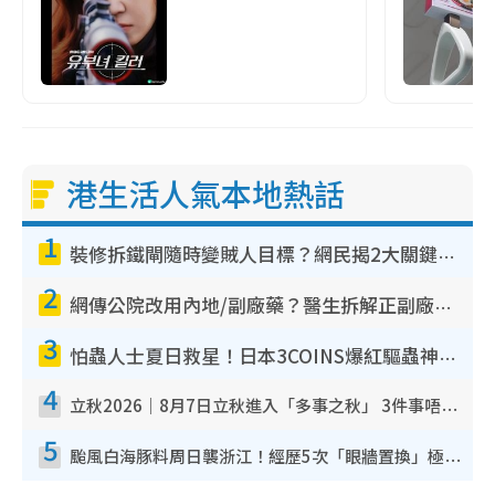
港生活人氣本地熱話
1
裝修拆鐵閘隨時變賊人目標？網民揭2大關鍵用途：裝新式等於白裝？附新舊鐵閘分別
2
網傳公院改用內地/副廠藥？醫生拆解正副廠分別 揭4類人換藥隨時出事
3
怕蟲人士夏日救星！日本3COINS爆紅驅蟲神器$45起 1招「全程免觸碰」輕鬆搞定小強
4
立秋2026｜8月7日立秋進入「多事之秋」 3件事唔做得！專家教6招開運 清枱頭／銀包納氣接好運
5
颱風白海豚料周日襲浙江！經歷5次「眼牆置換」極罕見 成登陸內地最長途颱風