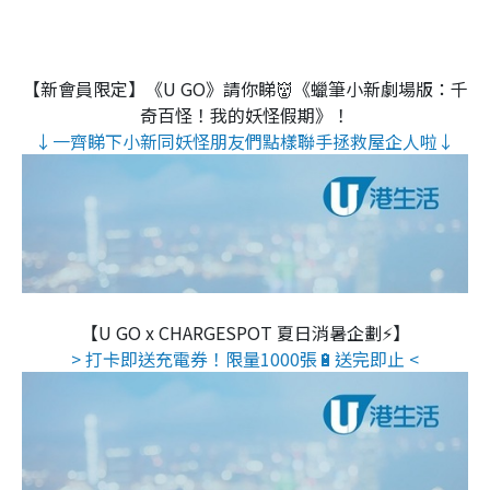
【新會員限定】《U GO》請你睇👹《蠟筆小新劇場版：千
奇百怪！我的妖怪假期》！
↓一齊睇下小新同妖怪朋友們點樣聯手拯救屋企人啦↓
【U GO x CHARGESPOT 夏日消暑企劃⚡】
> 打卡即送充電券！限量1000張🔋送完即止 <