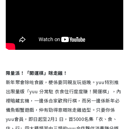
限量派！「開運棋」咪走雞！
新年聚會除咗食飯，梗係要同親友玩返晚。yuu特別推
出限量版「yuu 分常駐 衣食住行度度賺！開運棋」，內
裡暗藏玄機，一邊係合家歡飛行棋，而另一邊係新年必
備魚蝦蟹遊戲，仲有勁得意嘅咪走雞造型。只要你係
yuu會員，即日起至2月1 日，首5000名集「衣、食、
住、行」四大種類其中三類的yuu合作夥伴消費賺分嘅