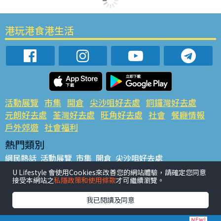
港玩港食港生活
活動展覽
市集
開倉
尖沙咀好去處
銅鑼灣好去處
元朗好去處
荃灣好去處
旺角好去處
社會
餐廳情報
戶外郊遊
社會福利
熱門類別
網民熱話
活動展覽
市集
開倉
尖沙咀好去處
銅鑼灣好去處
元朗好去處
荃灣好去處
旺角好去處
社會
U Lifestyle 會使用Cookies來改善您的網站體驗，請確定您同意
接受本網站之
私隱政策和使用條款
才可繼續瀏覽。
餐廳情報
戶外郊遊
熱門標籤
我已閱讀及同意
#UGO搵好去處
#人氣活動推介
#美食社群熱話