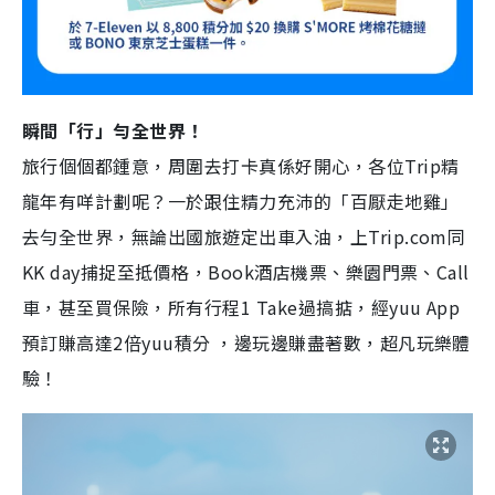
瞬間「行」勻全世界！
旅行個個都鍾意，周圍去打卡真係好開心，各位Trip精
龍年有咩計劃呢？一於跟住精力充沛的「百厭走地雞」
去勻全世界，無論出國旅遊定出車入油，上Trip.com同
KK day捕捉至抵價格，Book酒店機票、樂園門票、Call
車，甚至買保險，所有行程1 Take過搞掂，經yuu App
預訂賺高達2倍yuu積分 ，邊玩邊賺盡著數，超凡玩樂體
驗！