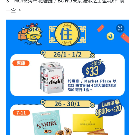
S‘MORE烤棉花糖撻 / BONO東京濃郁芝士蛋糕6件裝
一盒 。