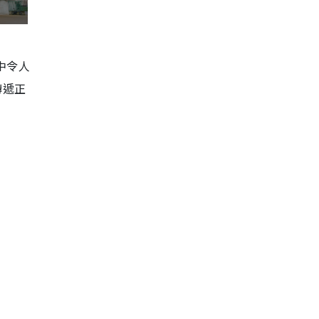
中令人
傳遞正