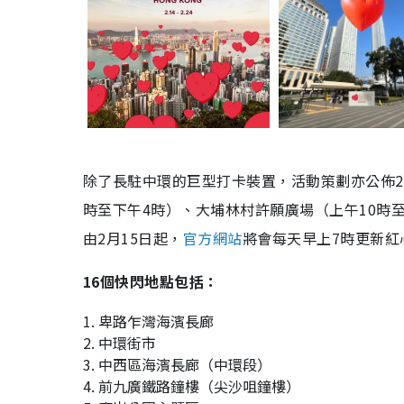
除了長駐中環的巨型打卡裝置，活動策劃亦公佈2
時至下午4時）、大埔林村許願廣場（上午10時
由2月15日起，
官方網站
將會每天早上7時更新
16個快閃地點包括：
1. 卑路乍灣海濱長廊
2. 中環街市
3. 中西區海濱長廊（中環段）
4. 前九廣鐵路鐘樓（尖沙咀鐘樓）