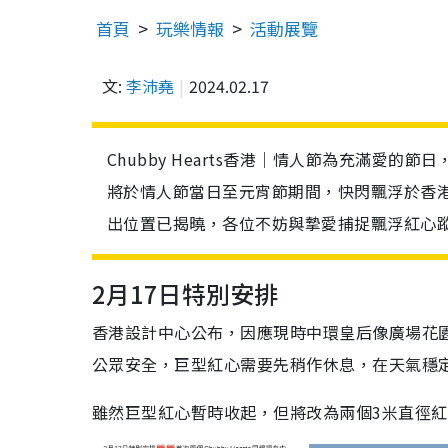
首頁
玩樂情報
活動展覽
文:
李沛堯
2024.02.17
Chubby Hearts香港｜情人節為充滿愛
將於情人節當日至元宵節期間，快閃飄浮於香
出位置已揭曉，各位不妨與摯愛捕捉飄浮紅心
2月17日特別安排
香港設計中心公布，因應現時中環皇后像廣場花
公眾安全，巨型紅心需要先稍作休息，在天氣穩
雖然巨型紅心暫時收起，但將改為兩個3米直徑