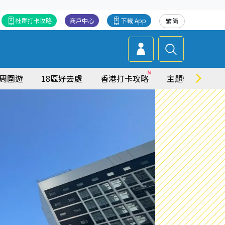
社群打卡攻略
商戶中心
下載 App
繁
简
周圍遊
18區好去處
香港打卡攻略
主題特集