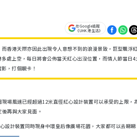
在Google追蹤
《UHK 港生活》
的節日，而香港天際亦因此出現令人意想不到的浪漫景致，巨型飄浮
港多處上空，每日將會公佈當天紅心出沒位置，而情人節當日4
蹤影，打個靚卡！
園現場風速已經超過12米直徑紅心設計裝置可以承受的上限，
定後再與大家見面。
紅心設計裝置同時現身中環皇后像廣場花園，大家都可以去睇睇