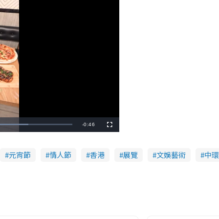
R
-
0:46
F
u
l
e
l
s
c
元宵節
情人節
香港
展覽
文娛藝術
中環
m
r
e
e
a
n
i
n
i