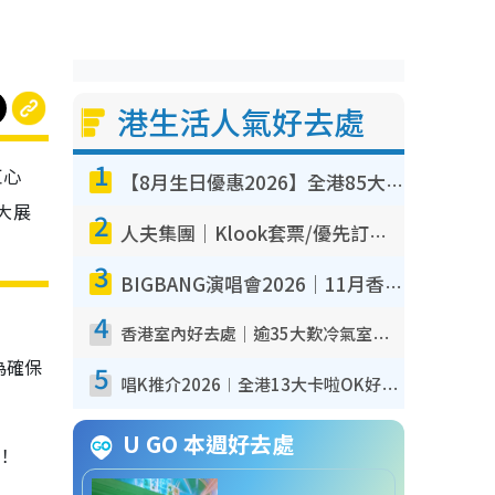
港生活人氣好去處
1
紅心
【8月生日優惠2026】全港85大食買玩著數攻略 自助餐/火鍋放題同行免費＋誠品/DONKI送現金券
大展
2
人夫集團｜Klook套票/優先訂票/公開發售搶飛攻略！附票價.購票連結.場地座位表
3
BIGBANG演唱會2026｜11月香港啟德開3場！實名制VIP申請、優先購票攻略
4
香港室內好去處｜逾35大歎冷氣室內好去處推介 室內活動免費避雨無懼落雨
為確保
5
唱K推介2026︱全港13大卡啦OK好去處！最平$36起 日文K都有！(附地址+收費詳情)
U GO 本週好去處
！