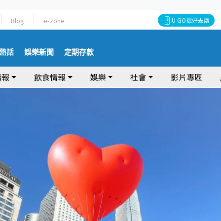
Blog
e-zone
U GO搵好去處
熱話
娛樂新聞
定期存款
情報
飲食情報
娛樂
社會
影片專區