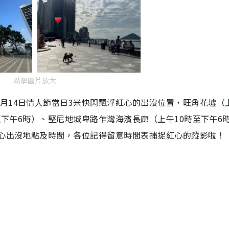
點擊圖片放大
月14日情人節當日3米快閃飄浮紅心的出沒位置，旺角花墟（上
至下午6時）、堅尼地城卑路乍灣海濱長廊（上午10時至下午6
紅心出沒地點及時間，各位記得留意時間表捕捉紅心的蹤影啦！