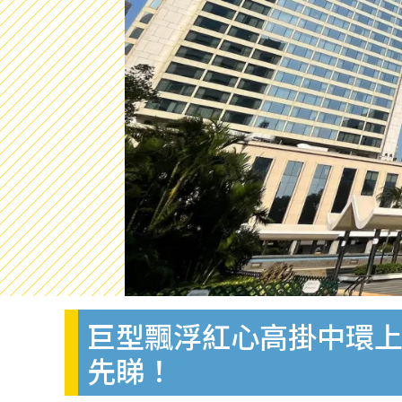
巨型飄浮紅心高掛中環上
先睇！