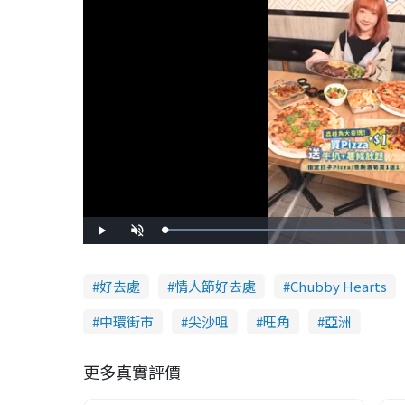
L
P
U
o
l
n
a
a
m
d
y
u
e
t
d
e
好去處
情人節好去處
Chubby Hearts
:
7
8
.
中環街市
尖沙咀
旺角
亞洲
3
4
%
更多真實評價