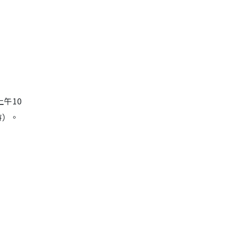
午10
時）。