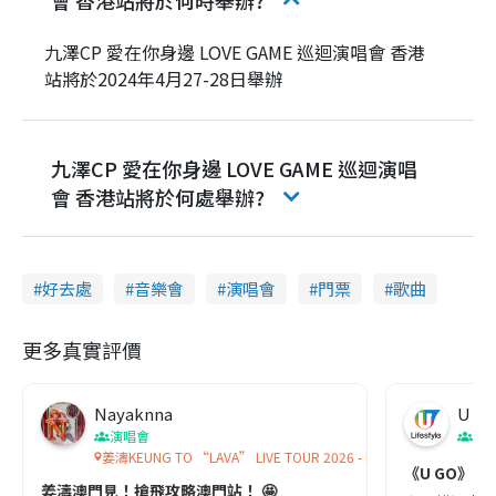
九澤CP 愛在你身邊 LOVE GAME 巡迴演唱會 香港
站將於2024年4月27-28日舉辦
九澤CP 愛在你身邊 LOVE GAME 巡迴演唱
會 香港站將於何處舉辦?
好去處
音樂會
演唱會
門票
歌曲
更多真實評價
Nayaknna
U Lif
演唱會
演
姜濤KEUNG TO “LAVA” LIVE TOUR 2026 - MACAU
《U GO》睇
姜濤澳門見！搶飛攻略澳門站！ 🤩