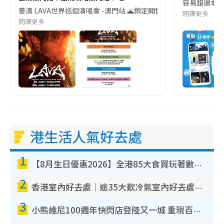
容易錯過本地最新
姜濤 LAVA世界巡迴演唱會 -澳門站 🌋鎖定開售時間|《LAVA》售票時間表正式出爐
閱讀更多
閱讀更多
港生活人氣好去處
1
【8月生日優惠2026】全港85大食買玩著數攻略 自助餐/火鍋放題同行免費＋誠品/DONKI送現金券
2
香港室內好去處｜逾35大歎冷氣室內好去處推介 室內活動免費避雨無懼落雨
3
小熊維尼100週年快閃店登陸又一城 重現百畝森林經典場景／獨家限定盲盒登場／專屬DIY香水