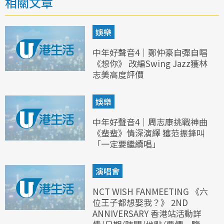
相關文章
娛樂
中年好聲音4｜鄭仲豪自彈自唱
《想你》 改編Swing Jazz獲林
志美高度評價
娛樂
中年好聲音4｜周志康挑戰神曲
《蜚蜚》情深演繹 獲范振鋒叫
「一定要繼續唱」
演唱會
NCT WISH FANMEETING 《六
位王子都想娶我？》 2ND
ANNIVERSARY 香港站活動詳