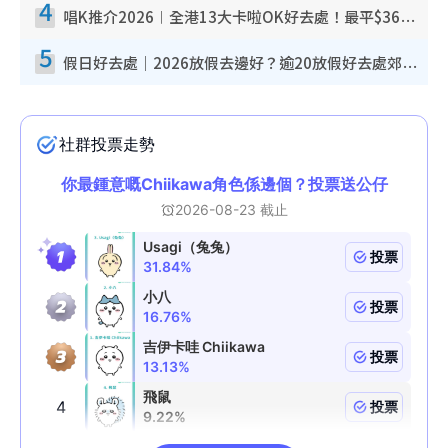
4
唱K推介2026︱全港13大卡啦OK好去處！最平$36起 日文K都有！(附地址+收費詳情)
5
假日好去處｜2026放假去邊好？逾20放假好去處郊外/秘景 休閒半日或一日遊