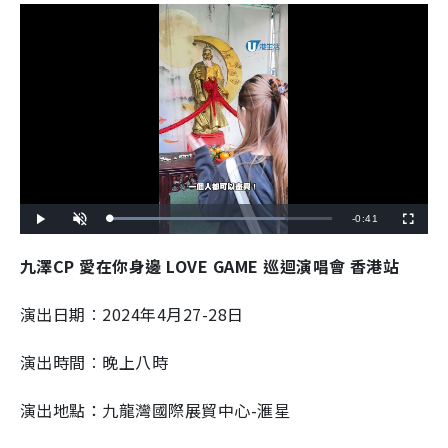
R
-
0:41
L
P
U
F
o
l
n
u
a
a
m
l
e
d
y
u
l
九澤CP 愛在你身邊 LOVE GAME 巡迴演唱會 香港站
e
t
s
d
e
c
m
:
r
7
e
9
e
演出日期︰2024年4月27-28日
a
.
n
0
2
i
%
演出時間︰晚上八時
n
i
演出地點：九龍灣國際展貿中心-滙星
n