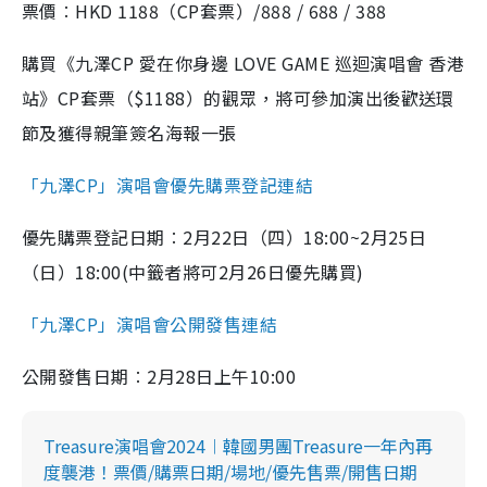
票價︰HKD 1188（CP套票）/888 / 688 / 388
g
T
購買《九澤CP 愛在你身邊 LOVE GAME 巡迴演唱會 香港
i
站》CP套票（$1188）的觀眾，將可參加演出後歡送環
m
節及獲得親筆簽名海報一張
e
「九澤CP」演唱會優先購票登記連結
優先購票登記日期︰2月22日（四）18:00~2月25日
（日）18:00(中籤者將可2月26日優先購買)
「九澤CP」演唱會公開發售連結
公開發售日期︰2月28日上午10:00
Treasure演唱會2024︱韓國男團Treasure一年內再
度襲港！票價/購票日期/場地/優先售票/開售日期