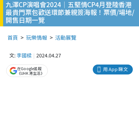
九澤CP演唱會2024｜五堅情CP4月登陸香港
最貴門票包歡送環節兼親簽海報！票價/場地/
開售日期一覽
首頁
玩樂情報
活動展覽
文:
李國樑
2024.04.27
在Google追蹤
用 App 睇文
《UHK 港生活》