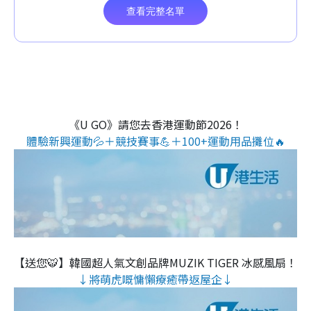
《U GO》請您去香港運動節2026！
體驗新興運動💦＋競技賽事💪＋100+運動用品攤位🔥
【送您🐯】韓國超人氣文創品牌MUZIK TIGER 冰感風扇！
↓將萌虎嘅慵懶療癒帶返屋企↓