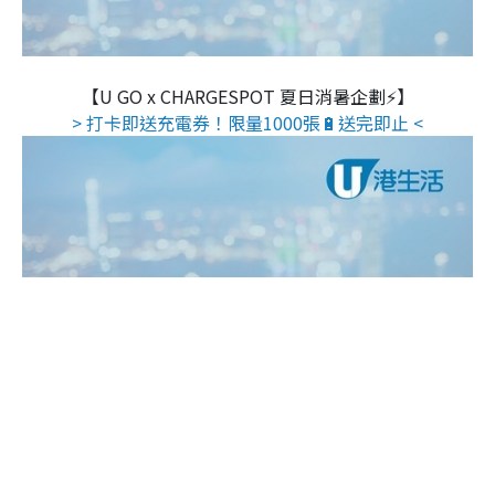
【U GO x CHARGESPOT 夏日消暑企劃⚡】
> 打卡即送充電券！限量1000張🔋送完即止 <