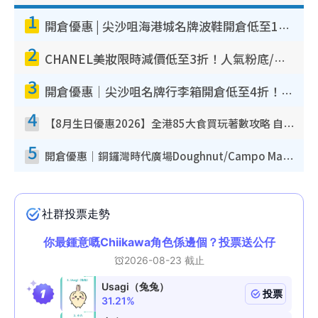
1
開倉優惠 | 尖沙咀海港城名牌波鞋開倉低至1折！On鞋$899起／Joy&Peace鞋履$98起
2
CHANEL美妝限時減價低至3折！人氣粉底/唇膏/精華液低至$275！COCO香水都有平
3
開倉優惠｜尖沙咀名牌行李箱開倉低至4折！一連5日 American Tourister/ace./Hallmark $200起！
4
【8月生日優惠2026】全港85大食買玩著數攻略 自助餐/火鍋放題同行免費＋誠品/DONKI送現金券
5
開倉優惠｜銅鑼灣時代廣場Doughnut/Campo Marzio開倉低至1折！背囊、書包、手袋劈價$200起