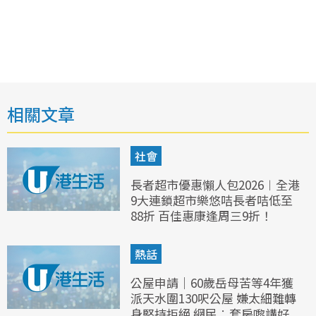
相關文章
社會
長者超市優惠懶人包2026︱全港
9大連鎖超市樂悠咭長者咭低至
88折 百佳惠康逢周三9折！
熱話
公屋申請｜60歲岳母苦等4年獲
派天水圍130呎公屋 嫌太細難轉
身堅持拒絕 網民︰套房嚟講好