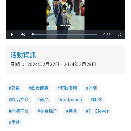
R
-
0:32
L
P
U
F
o
l
n
u
a
a
m
l
e
d
y
u
l
e
t
s
d
e
c
活動資訊
m
:
r
1
e
0
e
a
0
日期
2024年2月22日 - 2024年2月29日
n
.
0
i
0
%
n
著數
飲食優惠
著數優惠
外賣
i
n
飲品推介
商品
foodpanda
咖啡
g
網購平台
零食推介
美食
7－Eleven
T
早餐
i
m