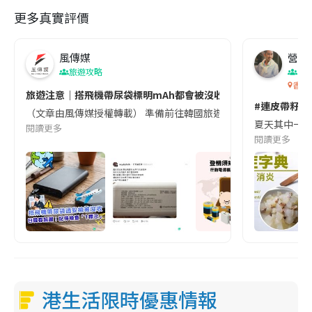
更多真實評價
e
風傳媒
營養教
旅遊攻略
生
香港
旅遊注意｜搭飛機帶尿袋標明mAh都會被沒收😱出發前切記檢查「1
#連皮帶籽都
（文章由風傳媒授權轉載） 準備前往韓國旅遊的民眾，近期要特別留
夏天其中一種時
閱讀更多
閱讀更多
港生活限時優惠情報