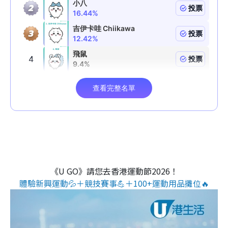
《U GO》請您去香港運動節2026！
體驗新興運動💦＋競技賽事💪＋100+運動用品攤位🔥