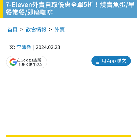
7-Eleven外賣自取優惠全單5折！燒賣魚蛋/早
餐常餐/即磨咖啡
首頁
飲食情報
外賣
文:
李沛堯
2024.02.23
在Google追蹤
用 App 睇文
《UHK 港生活》