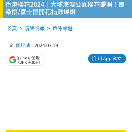
香港櫻花2024｜大埔海濱公園櫻花盛開！墨
染櫻/富士櫻開花指數爆燈
首頁
玩樂情報
戶外郊遊
文:
鄺梓晴
2024.03.19
在Google追蹤
用 App 睇文
《UHK 港生活》