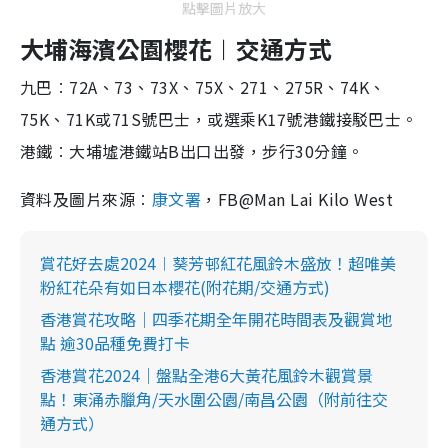
點擊圖片放大
大埔海濱公園櫻花︱交通方式
九巴︰72A、73、73X、75X、271、275R、74K、
75K、71K或71S號巴士，或選乘K17號港鐵接駁巴士。
港鐵︰大埔墟港鐵站B出口出發，步行30分鐘。
資料及圖片來源︰
康文署
，FB@Man Lai Kilo West
賞花好去處2024︱葵芳邨紅花風鈴木盛放！超唯美
粉紅花朵有如日本櫻花(附花期/交通方式)
香港賞花攻略｜四季花期全年開花時間表及觀賞地
點 逾30品種免費打卡
香港賞花2024｜盤點全港6大黃花風鈴木觀賞景
點！東涌赤臘角/天水圍公園/南昌公園（附前往交
通方式）