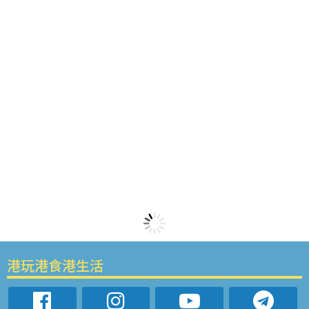
港玩港食港生活