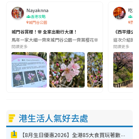
Nayaknna
吃喝
香港攻略
日
城門谷公園
西平
城門谷賞櫻！🌸 全家出動行大運！
《西平畑公園
馬年一家大細一齊來城門谷公園一齊賞樱花🌸!打谷之餘又可以行個大
這次介紹的是
閱讀更多
閱讀更多
港生活人氣好去處
1
【8月生日優惠2026】全港85大食買玩著數攻略 自助餐/火鍋放題同行免費＋誠品/DONKI送現金券