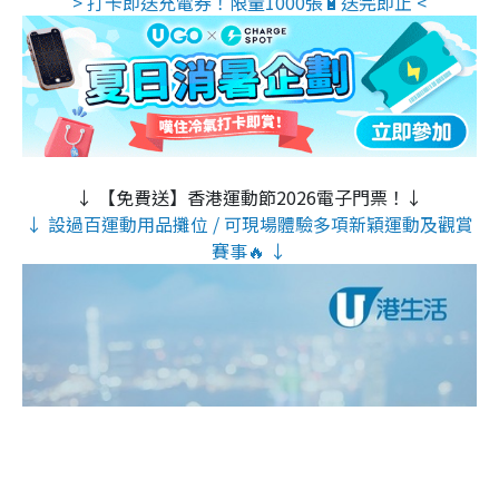
> 打卡即送充電券！限量1000張🔋送完即止 <
↓ 【免費送】香港運動節2026電子門票！↓
↓ 設過百運動用品攤位 / 可現場體驗多項新穎運動及觀賞
賽事🔥 ↓