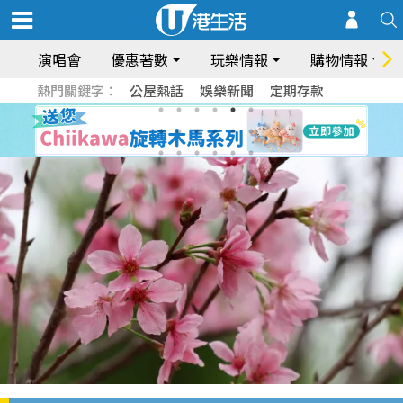
演唱會
優惠著數
玩樂情報
購物情報
熱門關鍵字：
公屋熱話
娛樂新聞
定期存款