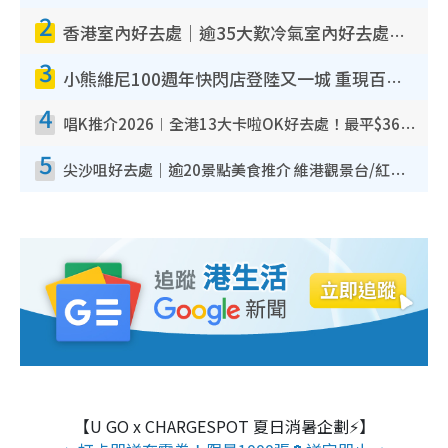
2
香港室內好去處｜逾35大歎冷氣室內好去處推介 室內活動免費避雨無懼落雨
3
小熊維尼100週年快閃店登陸又一城 重現百畝森林經典場景／獨家限定盲盒登場／專屬DIY香水
4
唱K推介2026︱全港13大卡啦OK好去處！最平$36起 日文K都有！(附地址+收費詳情)
5
尖沙咀好去處｜逾20景點美食推介 維港觀景台/紅磚古蹟/九龍公園/室內遊樂場
【U GO x CHARGESPOT 夏日消暑企劃⚡】