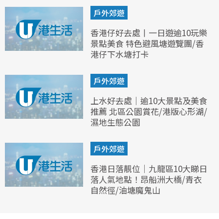
戶外郊遊
香港仔好去處丨一日遊逾10玩樂
景點美食 特色避風塘遊覽團/香
港仔下水塘打卡
戶外郊遊
上水好去處｜逾10大景點及美食
推薦 北區公園賞花/港版心形湖/
濕地生態公園
戶外郊遊
香港日落靚位｜九龍區10大睇日
落人氣地點！昂船洲大橋/青衣
自然徑/油塘魔鬼山