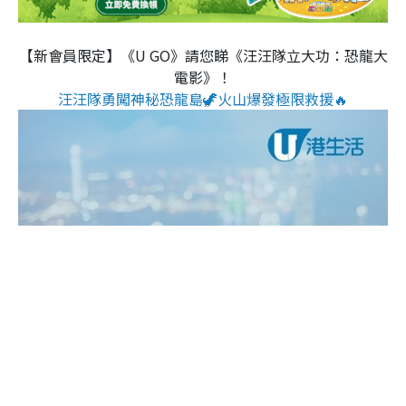
【新會員限定】《U GO》請您睇《汪汪隊立大功：恐龍大
電影》！
汪汪隊勇闖神秘恐龍島🦖火山爆發極限救援🔥