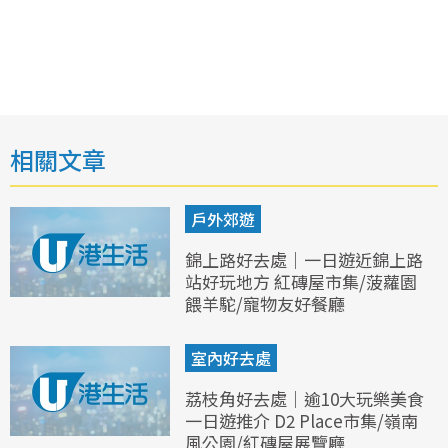
相關文章
戶外郊遊
錦上路好去處｜一日遊近錦上路
站好玩地方 紅磚屋市集/菠蘿園
餵羊駝/寵物友好餐廳
室內好去處
荔枝角好去處｜逾10大玩樂美食
一日遊推介 D2 Place市集/嶺南
風公園/紅磚屋展覽廳