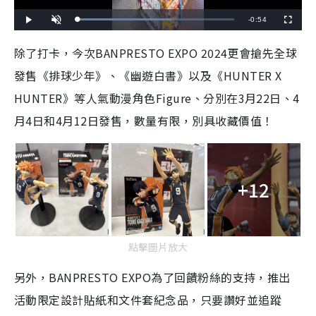
R
-
0:54
L
P
U
F
o
l
n
u
a
a
m
l
e
d
y
u
l
除了打卡，今次BANPRESTO EXPO 2024更會搶先全球
e
t
s
d
e
c
m
:
r
發售《排球少年》、《幽遊白書》以及《HUNTER X
6
e
0
e
a
.
n
0
HUNTER》等人氣動漫角色Figure、分別在3月22日、4
0
i
%
月4日和4月12日發售，數量有限，別具收藏價值！
n
i
n
+12
g
T
i
點擊圖片放大
m
另外，BANPRESTO EXPO為了回饋粉絲的支持，推出
e
活動限定設計貼紙和文件套紀念品，只要讚好並追蹤