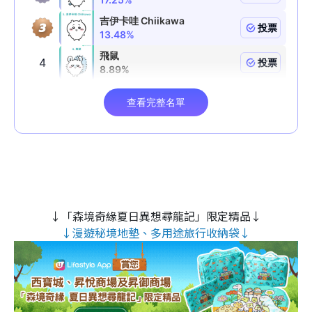
↓「森境奇緣夏日異想尋龍記」限定精品↓
↓漫遊秘境地墊、多用途旅行收納袋↓