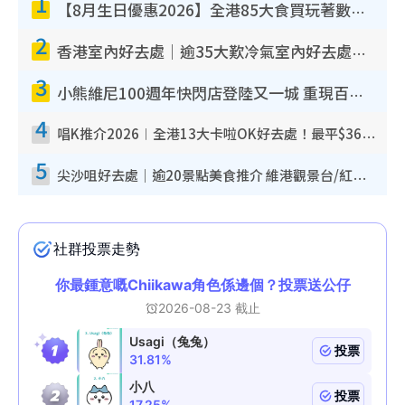
1
【8月生日優惠2026】全港85大食買玩著數攻略 自助餐/火鍋放題同行免費＋誠品/DONKI送現金券
2
香港室內好去處｜逾35大歎冷氣室內好去處推介 室內活動免費避雨無懼落雨
3
小熊維尼100週年快閃店登陸又一城 重現百畝森林經典場景／獨家限定盲盒登場／專屬DIY香水
4
唱K推介2026︱全港13大卡啦OK好去處！最平$36起 日文K都有！(附地址+收費詳情)
5
尖沙咀好去處｜逾20景點美食推介 維港觀景台/紅磚古蹟/九龍公園/室內遊樂場