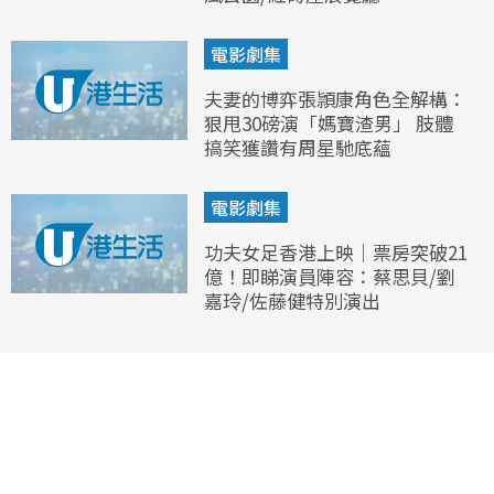
電影劇集
夫妻的博弈張頴康角色全解構：
狠甩30磅演「媽寶渣男」 肢體
搞笑獲讚有周星馳底蘊
電影劇集
功夫女足香港上映｜票房突破21
億！即睇演員陣容：蔡思貝/劉
嘉玲/佐藤健特別演出