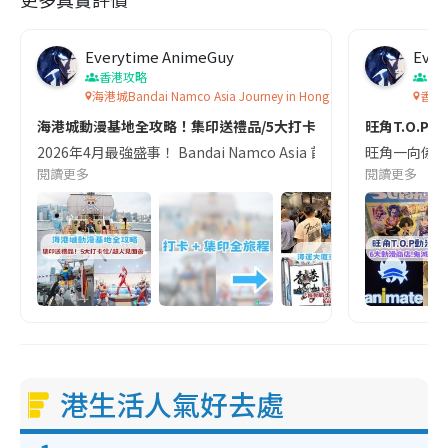
Everytime AnimeGuy
Ever
香港攻略
香
海港城Bandai Namco Asia Journey in Hong Kong
香港a
海港城動漫基地全攻略！集印送禮品/5大打卡位/超人見面會
旺角T.O.P
2026年4月最強盛事！ Bandai Namco Asia 首次喺香港舉辦
旺角一向係動漫迷
閱讀更多
閱讀更多
港生活人氣好去處