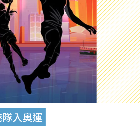
港隊入奧運