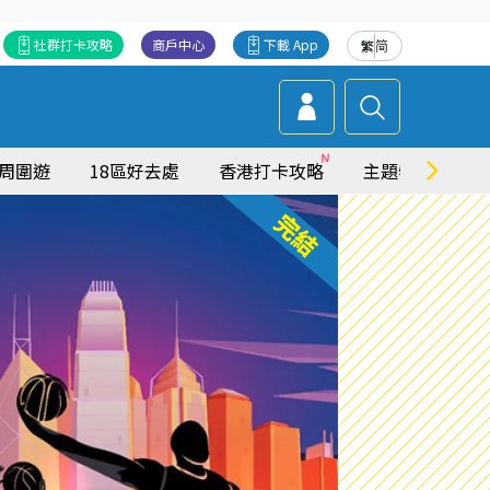
社群打卡攻略
商戶中心
下載 App
繁
简
周圍遊
18區好去處
香港打卡攻略
主題特集