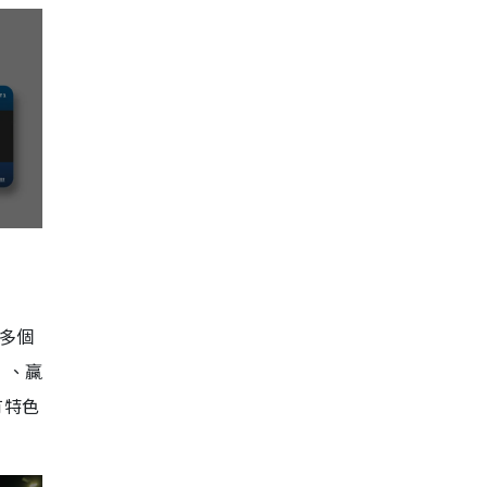
有多個
」、贏
有特色