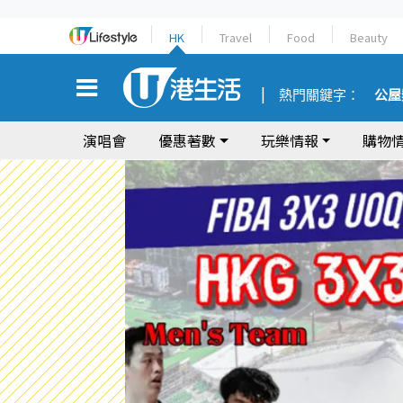
HK
Travel
Food
Beauty
熱門關鍵字：
公屋
演唱會
優惠著數
玩樂情報
購物