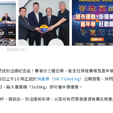
點擊圖片放大
更送別注版紀念品！賽事分三種日票，能全日穿梭賽場及嘉年
8日上午10 時正起於
快達票（HK Ticketing）
公開發售，快
日，輸入優惠碼「3x3hkg」即可獲
半價優惠
。
版馬克杯、鎖匙扣、別注版帆布袋、以及印有巴黎奧運資格賽主視覺