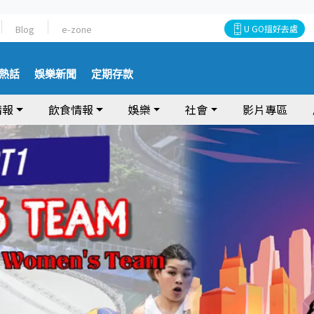
Blog
e-zone
U GO搵好去處
熱話
娛樂新聞
定期存款
情報
飲食情報
娛樂
社會
影片專區