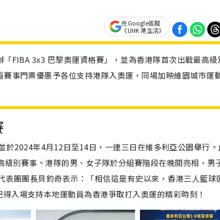
在Google追蹤
《UHK 港生活》
「FIBA 3x3 巴黎奧運資格賽」，並為香港隊首次出戰最高級
觀看賽事門票優惠予各位支持港隊入奧運，同場加映維園城市運
賽
，並於2024年4月12日至14日，一連三日在維多利亞公園舉行
的最高級別賽事。港隊的男、女子隊於分組賽階段在晚間亮相，男
港代表團團長貝鈞奇表示：「
相信這是有史以來，香港三人籃球
記得入場支持本地運動員為香港爭取打入奧運的精彩時刻！