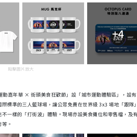
+4
點擊圖片放大
「城市運動嘉年華 × 街頭美食狂歡節」設「城市運動體驗區」，設
際標準的三人籃球場，讓公眾免費在世界級 3x3 場地「跟隊
迷不一樣的「打街波」體驗。現場亦設美食攤位和零售檔，及
術等。