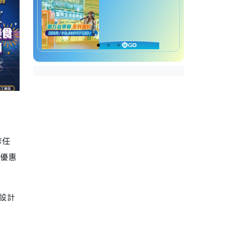
華任
閃優惠
設計