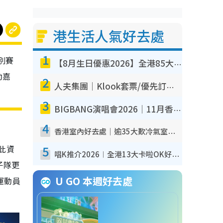
港生活人氣好去處
1
別賽
【8月生日優惠2026】全港85大食買玩著數攻略 自助餐/火鍋放題同行免費＋誠品/DONKI送現金券
動嘉
2
人夫集團｜Klook套票/優先訂票/公開發售搶飛攻略！附票價.購票連結.場地座位表
3
BIGBANG演唱會2026｜11月香港啟德開3場！實名制VIP申請、優先購票攻略
4
香港室內好去處｜逾35大歎冷氣室內好去處推介 室內活動免費避雨無懼落雨
5
。此資
唱K推介2026︱全港13大卡啦OK好去處！最平$36起 日文K都有！(附地址+收費詳情)
子隊更
U GO 本週好去處
運動員