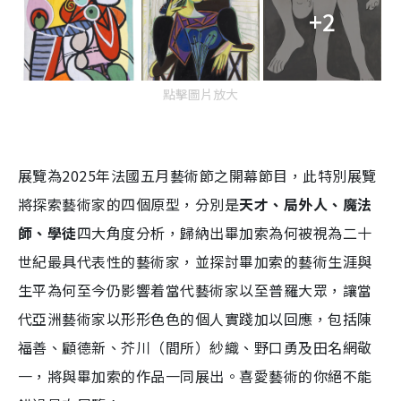
+2
點擊圖片放大
展覽為2025年法國五月藝術節之開幕節目，此特別展覽
將探索藝術家的四個原型，分別是
天才、局外人、魔法
師、學徒
四大角度分析，歸納出畢加索為何被視為二十
世紀最具代表性的藝術家，並探討畢加索的藝術生涯與
生平為何至今仍影響着當代藝術家以至普羅大眾，讓當
代亞洲藝術家以形形色色的個人實踐加以回應
，包括陳
福善、顧德新、芥川（間所）紗織、野口勇及田名網敬
一，將與畢加索的作品一同展出。喜愛藝術的你絕不能