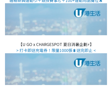
體驗新興運動💦＋競技賽事💪＋100+運動用品攤位🔥
【U GO x CHARGESPOT 夏日消暑企劃⚡】
> 打卡即送充電券！限量1000張🔋送完即止 <