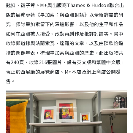
匙扣、襪子等。M+與出版商Thames & Hudson聯合出
版的展覽專著《畢加索：與亞洲對話》以全新詳盡的研
究，探討畢加索留下的深遠影響，以及他的生平和作品
如何在亞洲被人接受、改動再創作及批評討論等。書中
收錄鄭道鍊與法蘭索瓦．達羅的文章，以及由陳欣怡編
撰的圖像年表，梳理畢加索與亞洲的歷史。此出版物共
有240頁，收錄216張圖片，設有英文版和繁體中文版，
現正於西展廳的展覽商店、M+本店及網上商店公開發
售。