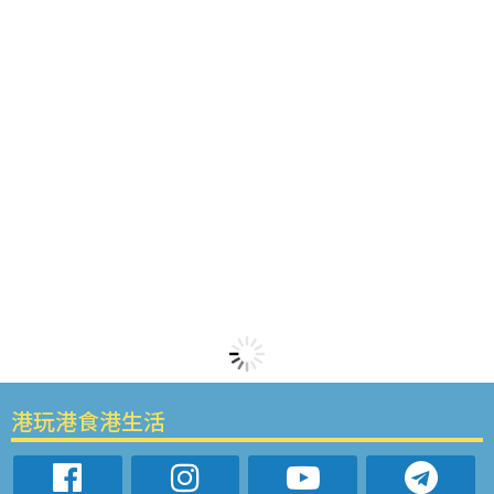
港玩港食港生活