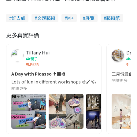
好去處
文娛藝術
M+
展覽
藝術館
更多真實評價
Tiffany Hui
Dear
親子
香
M%2B
「李
A Day with Picasso 👨🏽‍🎨
三月份最值得去
閱讀更多
Lots of fun in different workshops 🎨🖌🫧🧽 @mplu
閱讀更多