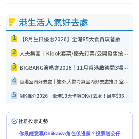
港生活人氣好去處
1
【8月生日優惠2026】全港85大食買玩著數攻略 自助餐/火鍋放題同行免費＋誠品/DONKI送現金券
2
人夫集團｜Klook套票/優先訂票/公開發售搶飛攻略！附票價.購票連結.場地座位表
3
BIGBANG演唱會2026｜11月香港啟德開3場！實名制VIP申請、優先購票攻略
4
香港室內好去處｜逾35大歎冷氣室內好去處推介 室內活動免費避雨無懼落雨
5
唱K推介2026︱全港13大卡啦OK好去處！最平$36起 日文K都有！(附地址+收費詳情)