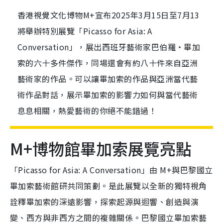
香港視覺文化博物M+宣布2025年3月15日至7月13
將舉辦特別展覽「Picasso for Asia: A
Conversation」，展出西班牙藝術家巴伯羅・畢加
索的六十多件傑作，同場還會有約八十件來自亞洲
藝術家的作品。可以讓畢加索的作品與亞洲當代藝
術作品對話，展示畢加索的影響力如何與當代藝術
息息相關，熱愛藝術的你絕不能錯過！
M+博物館畢加索展覽亮點
「Picasso for Asia: A Conversation」由 M+與巴黎國立
畢加索藝術館研共同策劃。是此展覽以全新的獨特視角
詮釋畢加索的深遠影響，探索起源與迴響、創造與演
變、西方與非西方之間的複雜關係。巴黎國立畢加索藝