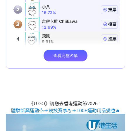
《U GO》請您去香港運動節2026！
體驗新興運動💦＋競技賽事💪＋100+運動用品攤位🔥