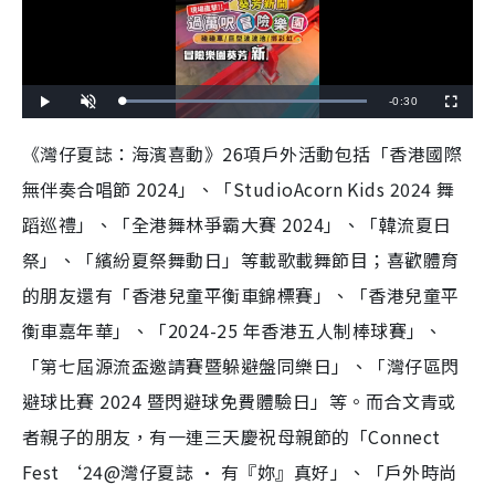
R
-
0:30
L
P
U
F
o
l
n
u
a
a
m
l
e
d
y
u
l
《灣仔夏誌：海濱喜動》26項戶外活動包括「香港國際
e
t
s
d
e
c
m
:
r
無伴奏合唱節 2024」、「StudioAcorn Kids 2024 舞
1
e
0
e
a
0
n
.
蹈巡禮」、「全港舞林爭霸大賽 2024」、「韓流夏日
0
i
0
%
祭」、「繽紛夏祭舞動日」等載歌載舞節目；喜歡體育
n
的朋友還有「香港兒童平衡車錦標賽」、「香港兒童平
i
衡車嘉年華」、「2024-25 年香港五人制棒球賽」、
n
「第七屆源流盃邀請賽暨躲避盤同樂日」、「灣仔區閃
g
避球比賽 2024 暨閃避球免費體驗日」等。而合文青或
T
者親子的朋友，有一連三天慶祝母親節的「Connect
i
Fest ‘24@灣仔夏誌 · 有『妳』真好」、「戶外時尚
m