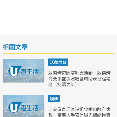
相關文章
活動展覽
啟德體育園演唱會活動｜啟德體
育賽事盛事演唱會時間表日程場
地（持續更新）
娛樂
江美儀直斥某港姐食嘢肉酸冇家
教！當事人手寫信曝光揭終極真