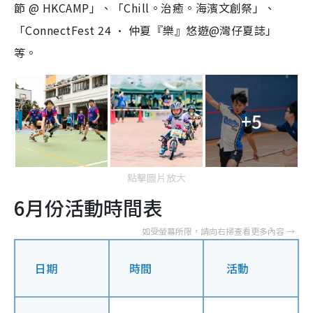
e
節 @ HKCAMP」、「Chill。治癒。海濱文創祭」、
「ConnectFest 24 · 仲夏『樂』悠遊@灣仔夏誌」
等。
+5
點擊圖片放大
6月份活動時間表
日期
時間
活動