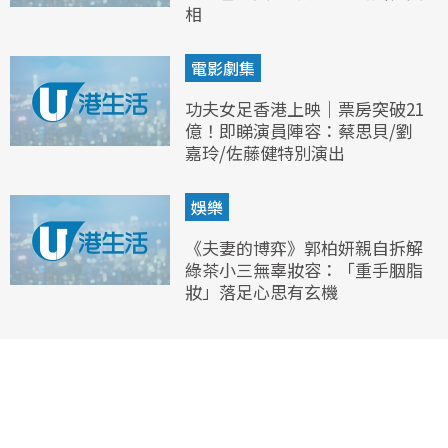
相
電影劇集
功夫女足香港上映｜票房突破21
億！即睇演員陣容：蔡思貝/劉
嘉玲/佐藤健特別演出
娛樂
《夫妻的博弈》郭柏妍親自拆解
綠茶小三無辜妝容：「重手胭脂
妝」落足心思有玄機