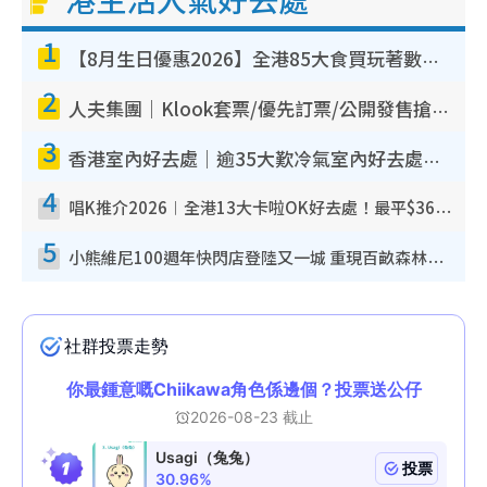
1
【8月生日優惠2026】全港85大食買玩著數攻略 自助餐/火鍋放題同行免費＋誠品/DONKI送現金券
2
人夫集團｜Klook套票/優先訂票/公開發售搶飛攻略！附票價.購票連結.場地座位表
3
香港室內好去處｜逾35大歎冷氣室內好去處推介 室內活動免費避雨無懼落雨
4
唱K推介2026︱全港13大卡啦OK好去處！最平$36起 日文K都有！(附地址+收費詳情)
5
小熊維尼100週年快閃店登陸又一城 重現百畝森林經典場景／獨家限定盲盒登場／專屬DIY香水