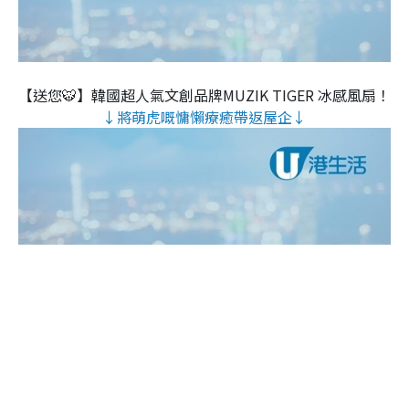
【送您🐯】韓國超人氣文創品牌MUZIK TIGER 冰感風扇！
↓將萌虎嘅慵懶療癒帶返屋企↓