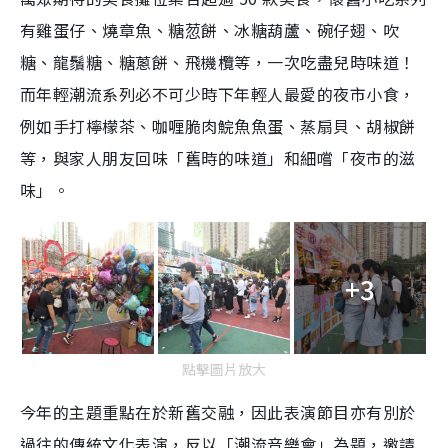
有雞蛋仔、燒章魚、糖䓤餅、冰糖葫蘆、碗仔翅、吹
糖、龍鬚糖、糖蔥餅、飛機欖等，一次吃盡兒時味道！
而年輕潮流系列必不可少時下年輕人最愛的夜市小食，
例如手打檸檬茶、咖喱脆肉鯇魚魚蛋、蒸扇貝、胡椒餅
等，與家人朋友回味「舊時的味道」和細嚐「夜市的滋
味」。
+3
點擊圖片放大
今年的主題重點在於新舊交融，因此表演節目亦有別於
過往的傳統文化表演，反以「潮流音樂會」為題，邀請