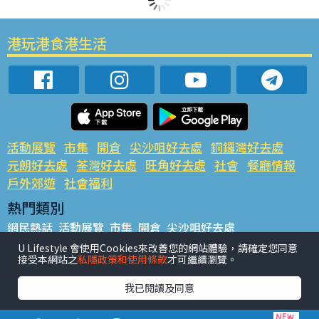
港玩港食港生活
活動展覽
市集
開倉
尖沙咀好去處
銅鑼灣好去處
元朗好去處
荃灣好去處
旺角好去處
社會
餐廳情報
戶外郊遊
社會福利
熱門類別
網民熱話
活動展覽
市集
開倉
尖沙咀好去處
銅鑼灣好去處
元朗好去處
荃灣好去處
旺角好去處
社會
U Lifestyle 會使用Cookies來改善您的網站體驗，請確定您同意
接受本網站之
私隱政策和使用條款
才可繼續瀏覽。
餐廳情報
戶外郊遊
熱門標籤
我已閱讀及同意
#UGO搵好去處
#人氣活動推介
#美食社群熱話