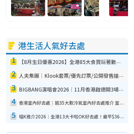
港生活人氣好去處
1
【8月生日優惠2026】全港85大食買玩著數攻略 自助餐/火鍋放題同行免費＋誠品/DONKI送現金券
2
人夫集團｜Klook套票/優先訂票/公開發售搶飛攻略！附票價.購票連結.場地座位表
3
BIGBANG演唱會2026｜11月香港啟德開3場！實名制VIP申請、優先購票攻略
4
香港室內好去處｜逾35大歎冷氣室內好去處推介 室內活動免費避雨無懼落雨
5
唱K推介2026︱全港13大卡啦OK好去處！最平$36起 日文K都有！(附地址+收費詳情)