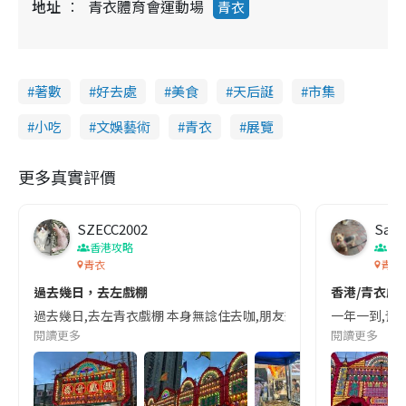
地址
青衣體育會運動場
青衣
著數
好去處
美食
天后誕
市集
小吃
文娛藝術
青衣
展覽
更多真實評價
SZECC2002
Sas
香港攻略
香
青衣
青衣戲
過去幾日，去左戲棚
香港/青衣戲棚
過去幾日,去左青衣戲棚 本身無諗住去咖,朋友想去,所以陪佢去 見到$10
一年一到,青衣
閱讀更多
閱讀更多