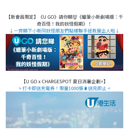
【新會員限定】《U GO》請你睇👹《蠟筆小新劇場版：千
奇百怪！我的妖怪假期》！
↓一齊睇下小新同妖怪朋友們點樣聯手拯救屋企人啦↓
【U GO x CHARGESPOT 夏日消暑企劃⚡】
> 打卡即送充電券！限量1000張🔋送完即止 <