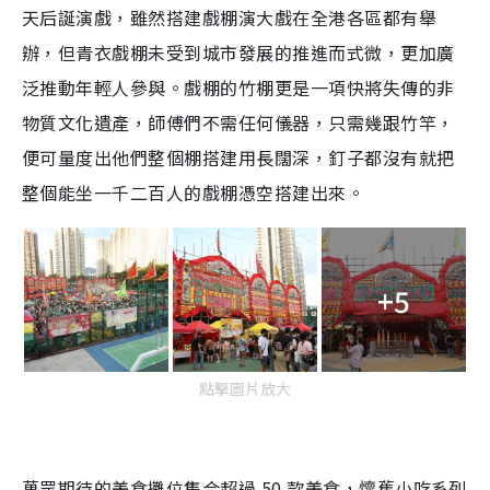
天后誕演戲，雖然搭建戲棚演大戲在全港各區都有舉
辦，但青衣戲棚未受到城市發展的推進而式微，更加廣
泛推動年輕人參與。戲棚的竹棚更是一項快將失傳的非
物質文化遺產，師傅們不需任何儀器，只需幾跟竹竿，
便可量度出他們整個棚搭建用長闊深，釘子都沒有就把
整個能坐一千二百人的戲棚憑空搭建出來。
+5
點擊圖片放大
萬眾期待的美食攤位集合超過 50 款美食，懷舊小吃系列