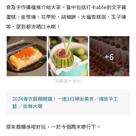
食及手作攤檔推介給大家。當中包括打卡able的文字雞
蛋糕、金幣燒、花甲粉、胡椒餅、大福雪糕塔、玉子燒
等，望到都流晒口水喇！
+6
點擊圖片放大
2024青衣戲棚開鑼！一連3日掃街美食／傳統手工
藝 ／街舞大賽
原來戲棚係咁好玩，一於今個周末嚟行下。