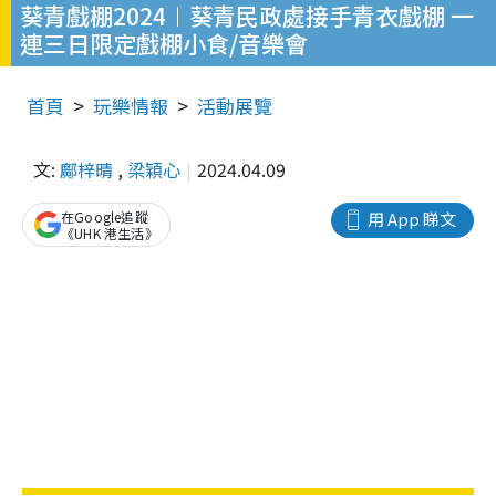
葵青戲棚2024︱葵青民政處接手青衣戲棚 一
連三日限定戲棚小食/音樂會
首頁
玩樂情報
活動展覽
文:
鄺梓晴
,
梁穎心
2024.04.09
在Google追蹤
用 App 睇文
《UHK 港生活》