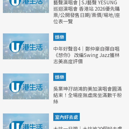
藝聲演唱會 | SJ藝聲 YESUNG
巡迴演唱會 香港站 2026優先購
票/公開發售日期/票價/場地/座
位表一覽
娛樂
中年好聲音4｜鄭仲豪自彈自唱
《想你》 改編Swing Jazz獲林
志美高度評價
娛樂
吳業坤孖胡鴻鈞美加演唱會圓滿
結束！全場座無虛席坐滿數千粉
絲
室內好去處
大坑一日遊｜大坑逾20個好去處