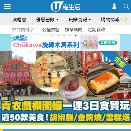
演唱會
優惠著數
玩樂情報
購物情報
熱門關鍵字：
公屋熱話
娛樂新聞
定期存款