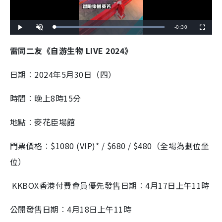
R
-
0:30
L
P
U
F
o
l
n
u
a
a
m
l
e
d
y
u
l
雷同二友《自游生物 LIVE 2024》
e
t
s
d
e
c
m
:
r
1
e
0
e
日期︰2024年5月30日（四）
a
0
n
.
0
i
0
%
時間︰晚上8時15分
n
i
地點︰麥花臣場館
n
門票價格︰$1080 (VIP)* / $680 / $480（全場為劃位坐
g
位）
T
i
KKBOX香港付費會員優先發售日期︰4月17日上午11時
m
e
公開發售日期︰4月18日上午11時