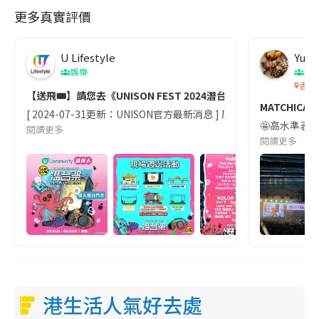
更多真實評價
U Lifestyle
Yuen
娛樂
娛
香港
【送飛🎟️】請您去《UNISON FEST 2024潛台祭》🎧！
MATCHICAL 
[ 2024-07-31更新：UNISON官方最新消息 ] 原定於8月3-4日
🤩高水準表演🎤 
閱讀更多
閱讀更多
港生活人氣好去處