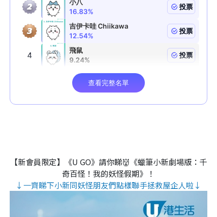
【新會員限定】《U GO》請你睇👹《蠟筆小新劇場版：千
奇百怪！我的妖怪假期》！
↓一齊睇下小新同妖怪朋友們點樣聯手拯救屋企人啦↓