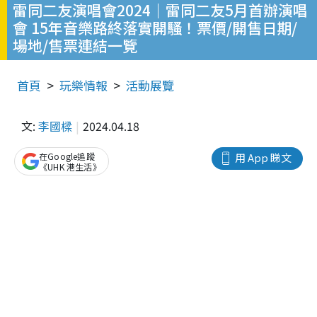
雷同二友演唱會2024｜雷同二友5月首辦演唱
會 15年音樂路終落實開騷！票價/開售日期/
場地/售票連結一覽
首頁
玩樂情報
活動展覽
文:
李國樑
2024.04.18
在Google追蹤
用 App 睇文
《UHK 港生活》