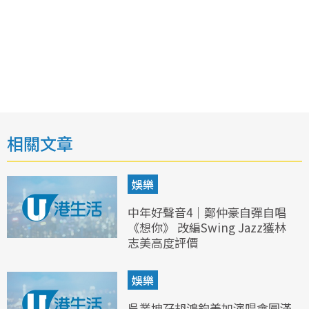
相關文章
娛樂
中年好聲音4｜鄭仲豪自彈自唱
《想你》 改編Swing Jazz獲林
志美高度評價
娛樂
吳業坤孖胡鴻鈞美加演唱會圓滿