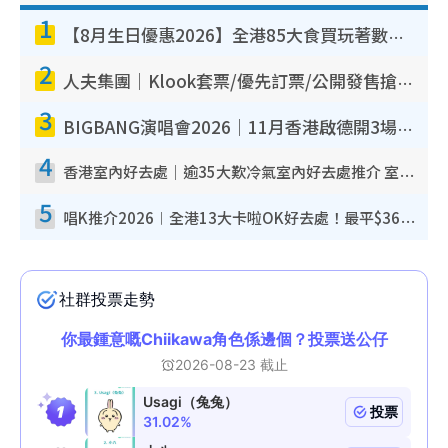
1
【8月生日優惠2026】全港85大食買玩著數攻略 自助餐/火鍋放題同行免費＋誠品/DONKI送現金券
2
人夫集團｜Klook套票/優先訂票/公開發售搶飛攻略！附票價.購票連結.場地座位表
3
BIGBANG演唱會2026｜11月香港啟德開3場！實名制VIP申請、優先購票攻略
4
香港室內好去處｜逾35大歎冷氣室內好去處推介 室內活動免費避雨無懼落雨
5
唱K推介2026︱全港13大卡啦OK好去處！最平$36起 日文K都有！(附地址+收費詳情)