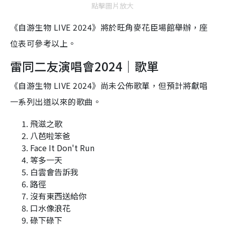
點擊圖片放大
《自游生物 LIVE 2024》將於旺角麥花臣場館舉辦，座
位表可參考以上。
雷同二友演唱會2024｜歌單
《自游生物 LIVE 2024》尚未公佈歌單，但預計將獻唱
一系列出道以來的歌曲。
飛滋之歌
八芭啦笨爸
Face It Don't Run
等多一天
白雲會告訴我
路徑
沒有東西送給你
口水像浪花
碌下碌下