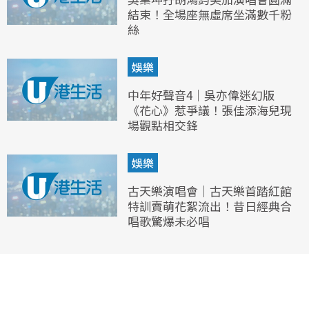
結束！全場座無虛席坐滿數千粉
絲
娛樂
中年好聲音4｜吳亦偉迷幻版
《花心》惹爭議！張佳添海兒現
場觀點相交鋒
娛樂
古天樂演唱會｜古天樂首踏紅館
特訓賣萌花絮流出！昔日經典合
唱歌驚爆未必唱