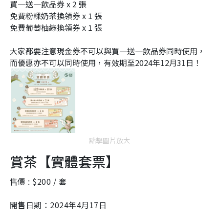
買一送一飲品券 x 2 張
2
9
i
%
免費粉粿奶茶換領券 x 1 張
免費葡萄柚綠換領券 x 1 張
n
i
大家都要注意現金券不可以與買一送一飲品券同時使用，
n
而優惠亦不可以同時使用，有效期至2024年12月31日！
g
T
i
m
e
點擊圖片放大
賞茶【實體套票】
售價 : $200 / 套
開售日期：2024年4月17日