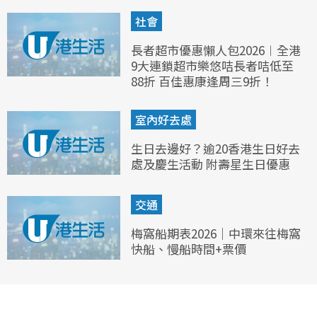
社會
長者超市優惠懶人包2026︱全港
9大連鎖超市樂悠咭長者咭低至
88折 百佳惠康逢周三9折！
室內好去處
生日去邊好？逾20香港生日好去
處及慶生活動 附壽星生日優惠
交通
梅窩船期表2026｜中環來往梅窩
快船、慢船時間+票價