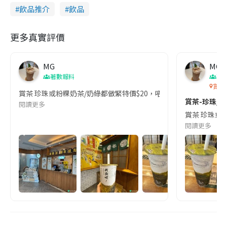
飲品推介
飲品
更多真實評價
MG
MG
著數報料
著
賞茶 
賞茶 珍珠或粉粿奶茶/奶綠都做緊特價$20，唔好錯過呢個限時優惠
賞茶-珍珠/
閱讀更多
賞茶 珍珠或粉
閱讀更多