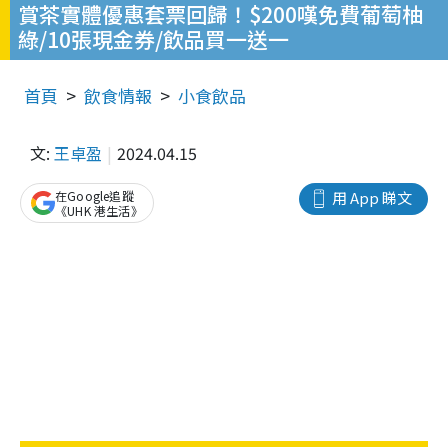
賞茶實體優惠套票回歸！$200嘆免費葡萄柚
綠/10張現金券/飲品買一送一
首頁
飲食情報
小食飲品
文:
王卓盈
2024.04.15
在Google追蹤
用 App 睇文
《UHK 港生活》