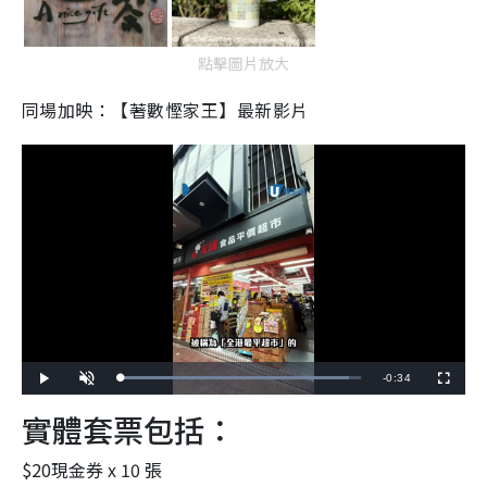
點擊圖片放大
同場加映：【著數慳家王】最新影片
R
-
0:34
L
P
U
F
o
l
n
u
a
a
m
l
e
實體套票包括：
d
y
u
l
e
t
s
d
e
c
m
:
r
9
e
$20現金券 x 10 張
5
e
a
.
n