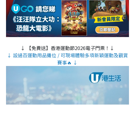
↓ 【免費送】香港運動節2026電子門票！↓
↓ 設過百運動用品攤位 / 可現場體驗多項新穎運動及觀賞
賽事🔥 ↓