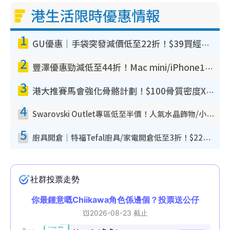
港生活限時優惠情報
1
GU優惠｜手袋突發減價低至22折！$39買經典波士頓包/餃子袋！飾物同步減價$29起！
2
豐澤優惠勁減低至44折！Mac mini/iPhone17Pro大減價！廚房家電$220起
3
港大推賽馬會強化骨骼計劃！$100骨質密度X光檢查 完成免費運動訓練送超市禮券！附參加資格
4
Swarovski Outlet專區低至半價！人氣水晶飾物/小擺設$138起！迪士尼款/水晶高跟鞋都有平
5
廚具開倉｜特福Tefal廚具/家電開倉低至3折！$220起買平底鍋/炒鑊/湯煲！電飯煲/吸塵機/燙斗$418起