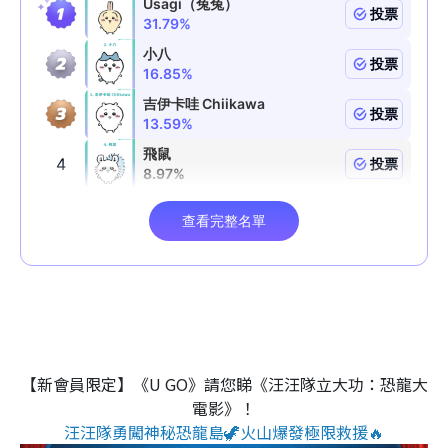
【新會員限定】《U GO》請您睇《汪汪隊立大功：恐龍大
電影》！
汪汪隊勇闖神秘恐龍島🦖火山爆發極限救援🔥