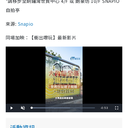
*請移步至銅鑼灣世貿中心 4/F 或 朗豪坊 10/F SNAPIO
自拍亭
來源:
Snapio
同場加映：【衝出嚟玩】最新影片
R
-
0:53
L
P
U
F
o
l
n
u
a
a
m
l
e
d
y
u
l
e
t
s
d
e
c
活動資訊
m
:
r