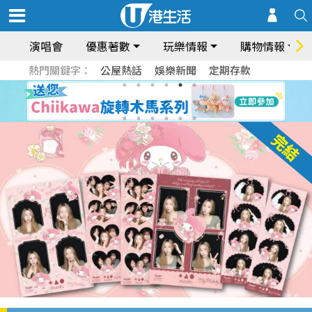
演唱會
優惠著數
玩樂情報
購物情報
熱門關鍵字：
公屋熱話
娛樂新聞
定期存款