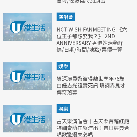
嘉玲/佐藤健特別演出
演唱會
NCT WISH FANMEETING 《六
位王子都想娶我？》 2ND
ANNIVERSARY 香港站活動詳
情/日期/時間/地點/票價一覽
娛樂
資深演員黎彼得離世享年76歲
由鍾志光證實死訊 填詞界鬼才
傳奇落幕
娛樂
古天樂演唱會｜古天樂首踏紅館
特訓賣萌花絮流出！昔日經典合
唱歌驚爆未必唱