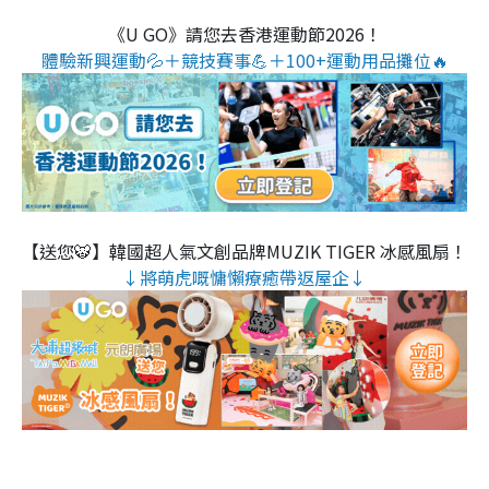
《U GO》請您去香港運動節2026！
體驗新興運動💦＋競技賽事💪＋100+運動用品攤位🔥
【送您🐯】韓國超人氣文創品牌MUZIK TIGER 冰感風扇！
↓將萌虎嘅慵懶療癒帶返屋企↓