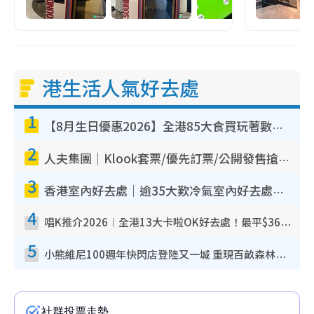
港生活人氣好去處
1
【8月生日優惠2026】全港85大食買玩著數攻略 自助餐/火鍋放題同行免費＋誠品/DONKI送現金券
2
人夫集團｜Klook套票/優先訂票/公開發售搶飛攻略！附票價.購票連結.場地座位表
3
香港室內好去處｜逾35大歎冷氣室內好去處推介 室內活動免費避雨無懼落雨
4
唱K推介2026︱全港13大卡啦OK好去處！最平$36起 日文K都有！(附地址+收費詳情)
5
小熊維尼100週年快閃店登陸又一城 重現百畝森林經典場景／獨家限定盲盒登場／專屬DIY香水