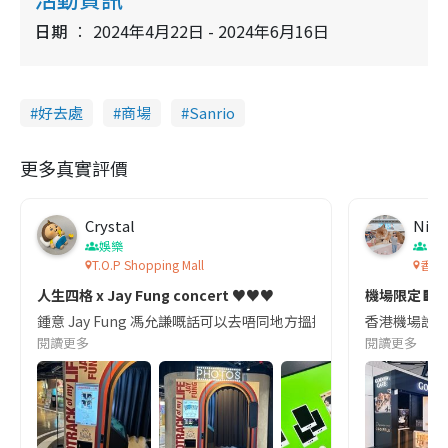
6
e
1
e
a
.
日期
2024年4月22日 - 2024年6月16日
n
1
3
i
%
n
好去處
商場
Sanrio
i
n
更多真實評價
g
T
Crystal
Nico
i
娛樂
香
m
T.O.P Shopping Mall
香港
e
人生四格 x Jay Fung concert ♥️♥️♥️
機場限定🍫G
鍾意 Jay Fung 馮允謙嘅話可以去唔同地方搵搵人生四格Photo Booth — S
香港機場設有 
閱讀更多
閱讀更多