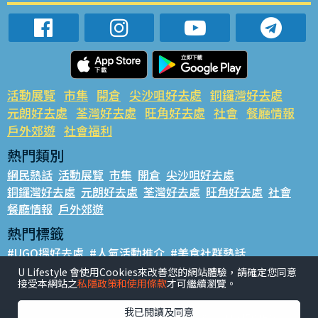
活動展覽
市集
開倉
尖沙咀好去處
銅鑼灣好去處
元朗好去處
荃灣好去處
旺角好去處
社會
餐廳情報
戶外郊遊
社會福利
熱門類別
網民熱話
活動展覽
市集
開倉
尖沙咀好去處
銅鑼灣好去處
元朗好去處
荃灣好去處
旺角好去處
社會
餐廳情報
戶外郊遊
熱門標籤
#UGO搵好去處
#人氣活動推介
#美食社群熱話
#親子玩樂好去處
#ULifestyle應用程式
#限時搶
U Lifestyle 會使用Cookies來改善您的網站體驗，請確定您同意
接受本網站之
私隱政策和使用條款
才可繼續瀏覽。
#UJetso禮物放送
#ULifestyle商戶中心
#著數
#網絡熱話
我已閱讀及同意
香港經濟日報版權所有©2026