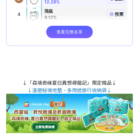
↓「森境奇緣夏日異想尋龍記」限定精品↓
↓漫遊秘境地墊、多用途旅行收納袋↓