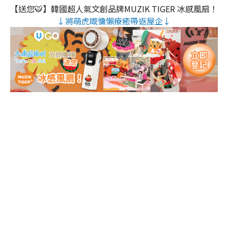
【送您🐯】韓國超人氣文創品牌MUZIK TIGER 冰感風扇！
↓將萌虎嘅慵懶療癒帶返屋企↓