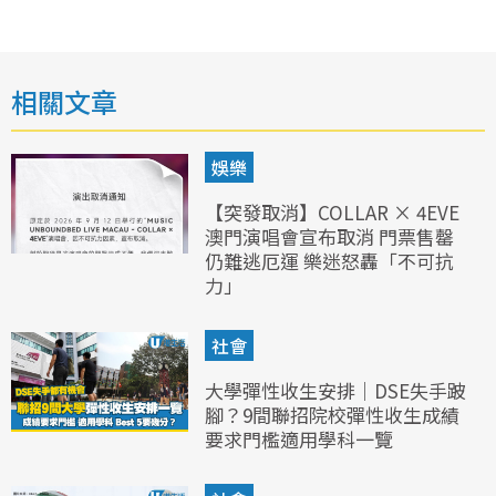
相關文章
娛樂
【突發取消】COLLAR × 4EVE
澳門演唱會宣布取消 門票售罄
仍難逃厄運 樂迷怒轟「不可抗
力」
社會
大學彈性收生安排｜DSE失手跛
腳？9間聯招院校彈性收生成績
要求門檻適用學科一覽