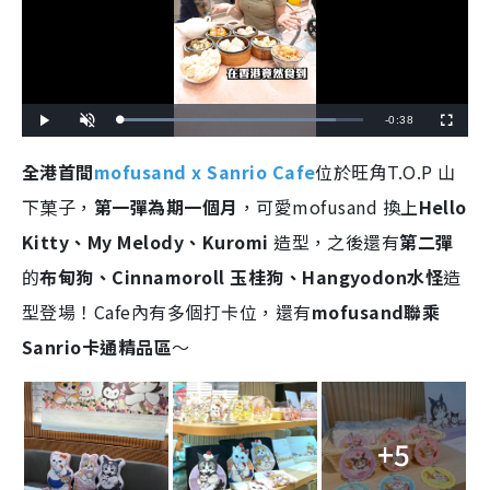
R
-
0:38
L
P
U
F
o
l
n
u
a
a
m
l
e
d
y
u
l
全港首間
mofusand x Sanrio Cafe
位於旺角T.O.P 山
e
t
s
d
e
c
m
:
r
下菓子，
第一彈為期一個月
，可愛mofusand 換上
Hello
8
e
8
e
a
.
n
9
Kitty、My Melody、Kuromi
造型，之後還有
第二彈
0
i
%
的
布甸狗、Cinnamoroll ⽟桂狗、Hangyodon水怪
造
n
型登場！Cafe內有多個打卡位，還有
mofusand聯乘
i
Sanrio卡通精品區
～
n
g
T
+5
i
m