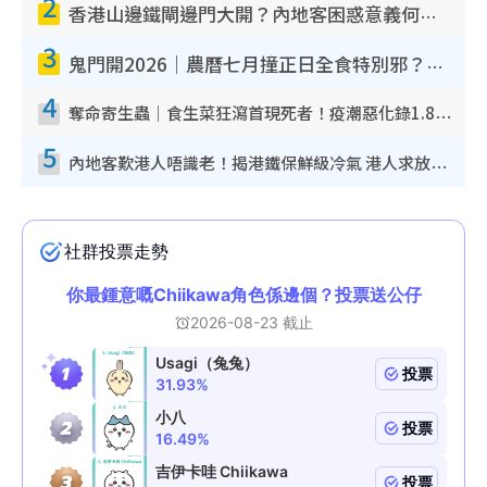
2
香港山邊鐵閘邊門大開？內地客困惑意義何在！網民神回覆：呢種叫法理性防禦
3
鬼門開2026｜農曆七月撞正日全食特別邪？專家警告切忌做一事！揭4大禁忌+2招保平安
4
奪命寄生蟲｜食生菜狂瀉首現死者！疫潮惡化錄1.8萬宗病例 揭洗菜3大謬誤
5
內地客歎港人唔識老！揭港鐵保鮮級冷氣 港人求放過：咪投訴