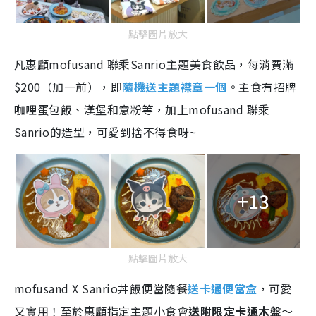
e
點擊圖片放大
凡惠顧mofusand 聯乘Sanrio主題美食飲品，每消費滿
$200（加⼀前），即
隨機送主題襟章一個
。主食有招牌
咖哩蛋包飯、漢堡和意粉等，加上mofusand 聯乘
Sanrio的造型，可愛到捨不得食呀~
+13
點擊圖片放大
mofusand X Sanrio丼飯便當隨餐
送卡通便當盒
，可愛
又實用！至於惠顧指定主題⼩食會
送附限定卡通⽊盤
～