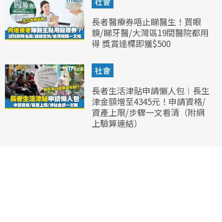
社會
長者醫療券唔止睇醫生！買眼
鏡/睇牙醫/大灣區19間醫院都用
得 獎賞達標即獲$500
社會
長者生活津貼申請懶人包︱長生
津金額增至4345元！申請資格/
資產上限/步驟一文看清（附網
上驗算連結）