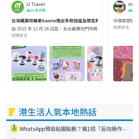
U Travel
miu
台灣攻略
香
台灣藏壽司聯乘Sanrio推出多款扭蛋及限定周邊！
中環呢間San
閱讀更多
由 2025 年 12 月 26 日起，全台藏壽司門市將同步展開與
閱讀更多
港生活人氣本地熱話
1
WhatsApp預設貼圖點刪？揭1招「反向操作」還原簡潔介面 附3步實測教學