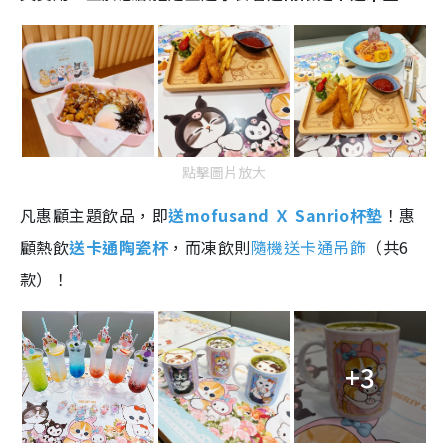
點擊圖片放大
凡惠顧主題飲品，即
送mofusand Ｘ Sanrio杯墊
！惠
顧熱飲
送卡通陶瓷杯
，而凍飲則
隨機送卡通吊飾
（共6
款）！
+3