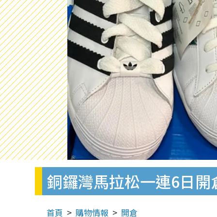
銅鑼灣馬拉松一連6日開倉！Ad
首頁
購物情報
開倉