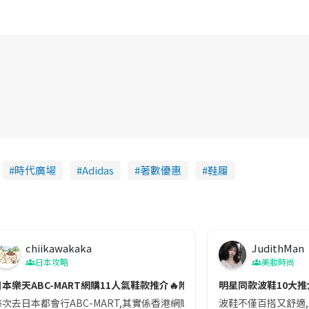
時代廣場
Adidas
著數優惠
鞋履
chiikawakaka
JudithMan
日本攻略
美妝時尚
日本樂天ABC-MART網購11人氣鞋款推介🔥附港日價錢對比
明星同款波鞋10大推介
每次去日本都會行ABC-MART,其實係香港網購都得,又平!ABC-MART集多
波鞋不僅百搭又舒適,還輕易配