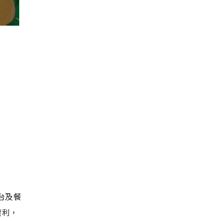
台及餐
權利，