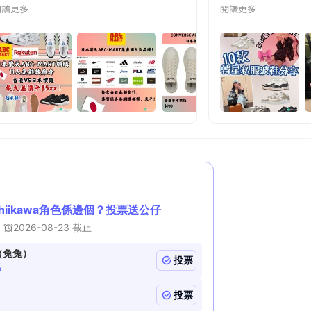
let搵到心水貨仲平幾舊⋯ 如果唔係住新界區,去東涌outlet嫌遠嘅話,
閱讀更多
閱讀更多