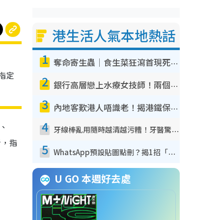
港生活人氣本地熱話
1
奪命寄生蟲｜食生菜狂瀉首現死者！疫潮惡化錄1.8萬宗病例 揭洗菜3大謬誤
，指定
2
銀行高層戀上水療女技師！兩個月借128萬驚覺「沉船」沉落火海 揭背後疑似邪教操控賣淫
3
內地客歎港人唔識老！揭港鐵保鮮級冷氣 港人求放過：咪投訴
4
s、
牙線棒亂用隨時越清越污糟！牙醫驚揭盲目過戶細菌恐致蛀牙：呢種先係日常真保養
5折，指
5
WhatsApp預設貼圖點刪？揭1招「反向操作」還原簡潔介面 附3步實測教學
U GO 本週好去處