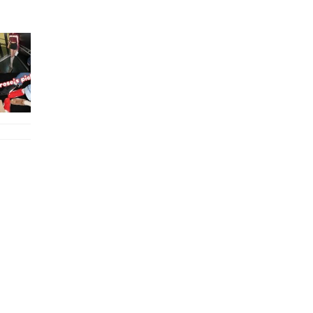
我推介你去九龍灣Mega Box嘅 GigaSports行返轉,夠大間不再話