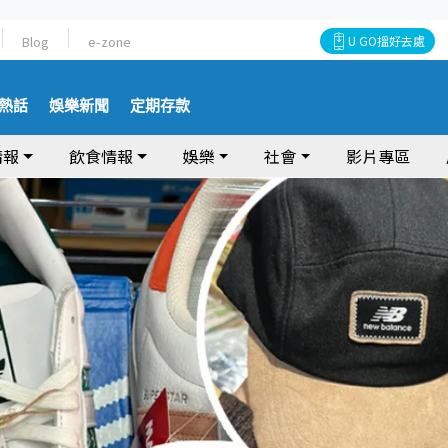
Blog
e-zone
U GO搵好去處
熱話
娛樂新聞
定期存款
情報
飲食情報
娛樂
社會
影片專區