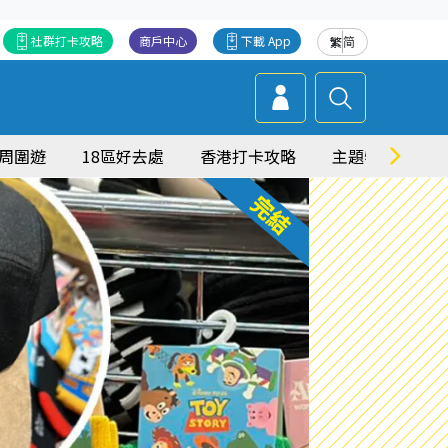
社群打卡攻略
商戶中心
下載 App
繁
简
周圍遊
18區好去處
香港打卡攻略
主題特集