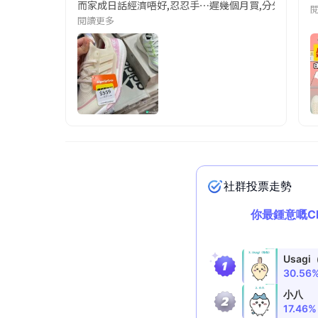
而家成日話經濟唔好,忍忍手⋯遲幾個月買,分分鐘係啲out
閱讀更多