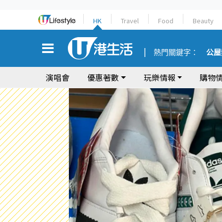
HK
Travel
Food
Beauty
熱門關鍵字：
公屋
演唱會
優惠著數
玩樂情報
購物