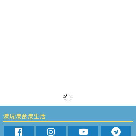
港玩港食港生活