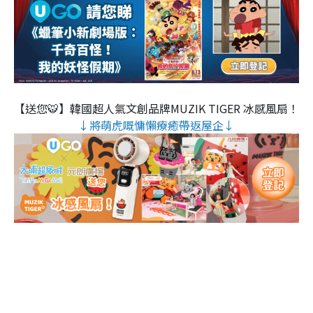
【送您🐯】韓國超人氣文創品牌MUZIK TIGER 冰感風扇！
↓將萌虎嘅慵懶療癒帶返屋企↓