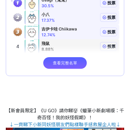
【新會員限定】《U GO》請你睇👹《蠟筆小新劇場版：千
奇百怪！我的妖怪假期》！
↓一齊睇下小新同妖怪朋友們點樣聯手拯救屋企人啦↓