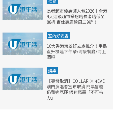
社會
長者超市優惠懶人包2026︱全港
9大連鎖超市樂悠咭長者咭低至
88折 百佳惠康逢周三9折！
室內好去處
10大香港海景好去處推介！半島
直升機連下午茶/海景餐廳/海上
酒吧
娛樂
【突發取消】COLLAR × 4EVE
澳門演唱會宣布取消 門票售罄
仍難逃厄運 樂迷怒轟「不可抗
力」