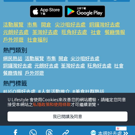
活動展覽
市集
開倉
尖沙咀好去處
銅鑼灣好去處
元朗好去處
荃灣好去處
旺角好去處
社會
餐廳情報
戶外郊遊
社會福利
熱門類別
網民熱話
活動展覽
市集
開倉
尖沙咀好去處
銅鑼灣好去處
元朗好去處
荃灣好去處
旺角好去處
社會
餐廳情報
戶外郊遊
熱門標籤
#UGO搵好去處
#人氣活動推介
#美食社群熱話
#親子玩樂好去處
#ULifestyle應用程式
#限時搶
U Lifestyle 會使用Cookies來改善您的網站體驗，請確定您同意
接受本網站之
私隱政策和使用條款
才可繼續瀏覽。
#UJetso禮物放送
#ULifestyle商戶中心
#著數
#網絡熱話
我已閱讀及同意
香港經濟日報版權所有©2026
本週好去處