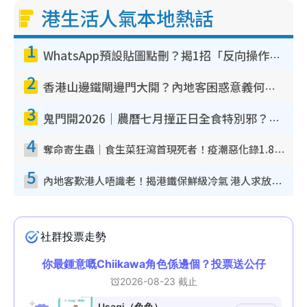
港生活人氣本地熱話
1
WhatsApp預設貼圖點刪？揭1招「反向操作」還原簡潔介面 附3步實測教學
2
香港山邊鐵閘邊門大開？內地客困惑意義何在！網民神回覆：呢種叫法理性防禦
3
鬼門開2026｜農曆七月撞正日全食特別邪？專家警告切忌做一事！揭4大禁忌+2招保平安
4
奪命寄生蟲｜食生菜狂瀉首現死者！疫潮惡化錄1.8萬宗病例 揭洗菜3大謬誤
5
內地客歎港人唔識老！揭港鐵保鮮級冷氣 港人求放過：咪投訴