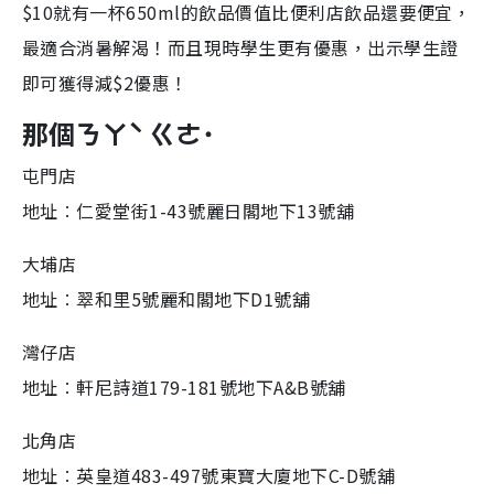
$10就有一杯650ml的飲品價值比便利店飲品還要便宜，
e
t
s
d
e
c
m
:
r
最適合消暑解渴！而且現時學生更有優惠，出示學生證
7
e
3
e
a
.
n
4
即可獲得減$2優惠！
4
i
%
那個ㄋㄚˋ ㄍㄜ˙
n
i
屯門店
n
地址︰仁愛堂街1-43號麗日閣地下13號舖
g
大埔店
T
i
地址︰翠和里5號麗和閣地下D1號舖
m
灣仔店
e
地址︰軒尼詩道179-181號地下A&B號舖
北角店
地址︰英皇道483-497號東寶大廈地下C-D號舖