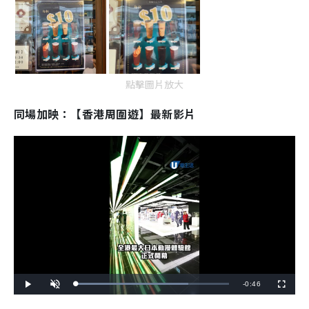
點擊圖片放大
同場加映：【香港周圍遊】最新影片
R
-
0:46
L
P
U
F
o
l
n
u
a
a
m
l
e
d
y
u
l