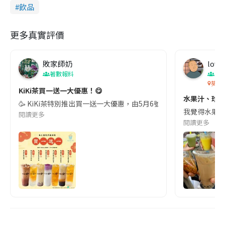
飲品
更多真實評價
敗家師奶
love
著數報料
香
葵涌
KiKi茶買一送一大優惠！😋
水果汁、珍奶
🥳 KiKi茶特別推出買一送一大優惠，由5月6號開始至6月30日期間
我覺得水果汁最
閱讀更多
閱讀更多