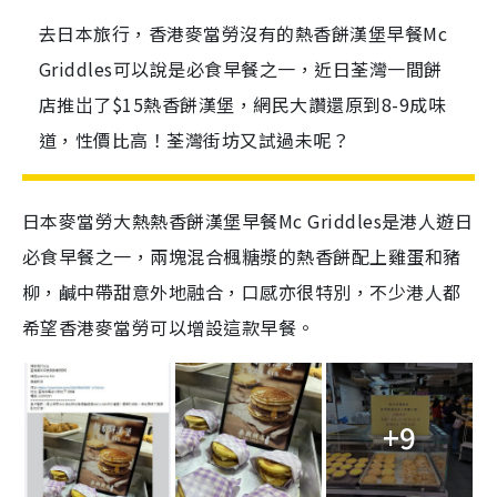
去日本旅行，香港麥當勞沒有的熱香餅漢堡早餐Mc
Griddles可以說是必食早餐之一，近日荃灣一間餅
店推岀了$15熱香餅漢堡，網民大讚還原到8-9成味
道，性價比高！荃灣街坊又試過未呢？
日本麥當勞大熱熱香餅漢堡早餐Mc Griddles是港人遊日
必食早餐之一，兩塊混合楓糖漿的熱香餅配上雞蛋和豬
柳，鹹中帶甜意外地融合，口感亦很特別，不少港人都
希望香港麥當勞可以增設這款早餐。
+9