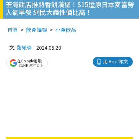
荃灣餅店推熱香餅漢堡！$15還原日本麥當勞
人氣早餐 網民大讚性價比高！
首頁
飲食情報
小食飲品
文:
黎穎琛
2024.05.20
在Google追蹤
用 App 睇文
《UHK 港生活》