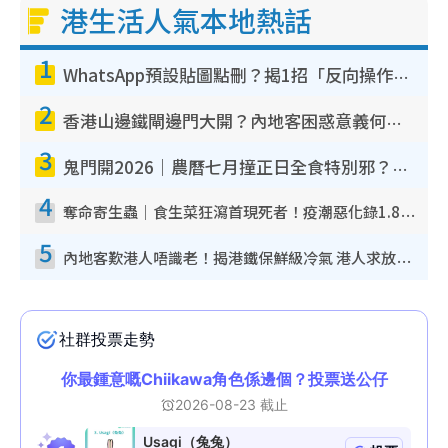
港生活人氣本地熱話
1
WhatsApp預設貼圖點刪？揭1招「反向操作」還原簡潔介面 附3步實測教學
2
香港山邊鐵閘邊門大開？內地客困惑意義何在！網民神回覆：呢種叫法理性防禦
3
鬼門開2026｜農曆七月撞正日全食特別邪？專家警告切忌做一事！揭4大禁忌+2招保平安
4
奪命寄生蟲｜食生菜狂瀉首現死者！疫潮惡化錄1.8萬宗病例 揭洗菜3大謬誤
5
內地客歎港人唔識老！揭港鐵保鮮級冷氣 港人求放過：咪投訴