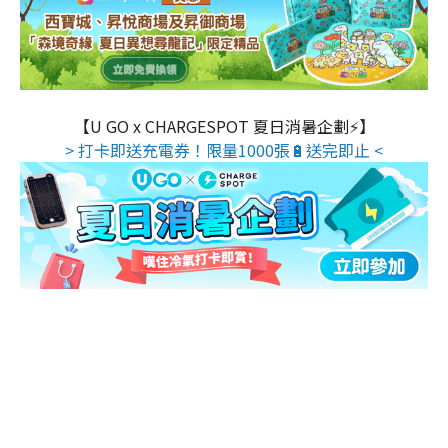
【U GO x CHARGESPOT 夏日消暑企劃⚡】
> 打卡即送充電券！限量1000張🔋送完即止 <