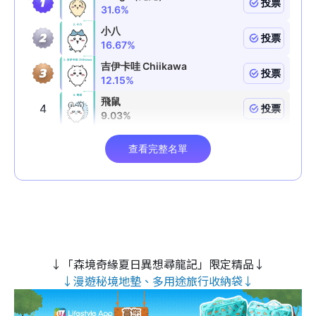
↓「森境奇緣夏日異想尋龍記」限定精品↓
↓漫遊秘境地墊、多用途旅行收納袋↓