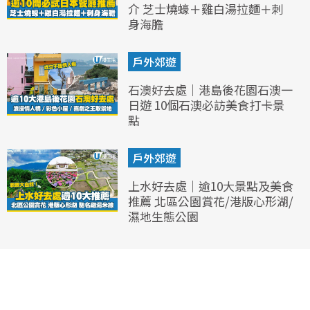
介 芝士燒蠔＋雞白湯拉麵＋刺
身海膽
戶外郊遊
石澳好去處｜港島後花園石澳一
日遊 10個石澳必訪美食打卡景
點
戶外郊遊
上水好去處｜逾10大景點及美食
推薦 北區公園賞花/港版心形湖/
濕地生態公園