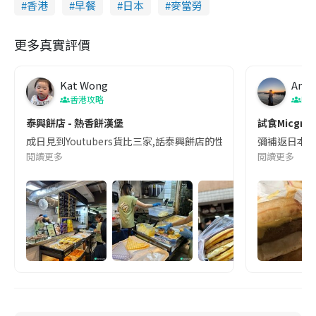
香港
早餐
日本
麥當勞
更多真實評價
Kat Wong
Ann 
香港攻略
Bur
泰興餅店 - 熱香餅漢堡
試食Micgridd
成日見到Youtubers貨比三家,話泰興餅店的性價比最高,而且味道出色
彌補返日本食唔
閱讀更多
閱讀更多