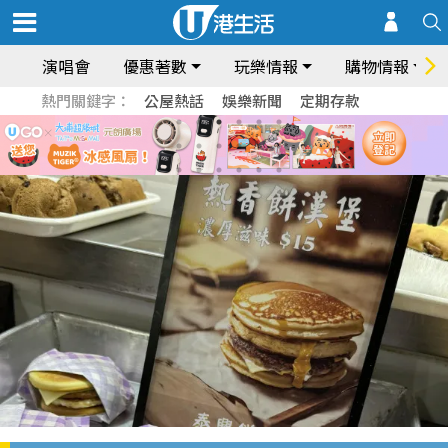
演唱會
優惠著數
玩樂情報
購物情報
熱門關鍵字：
公屋熱話
娛樂新聞
定期存款