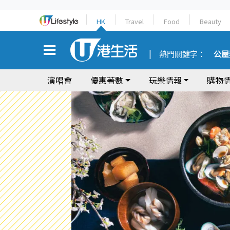
HK
Travel
Food
Beauty
熱門關鍵字：
公屋
演唱會
優惠著數
玩樂情報
購物