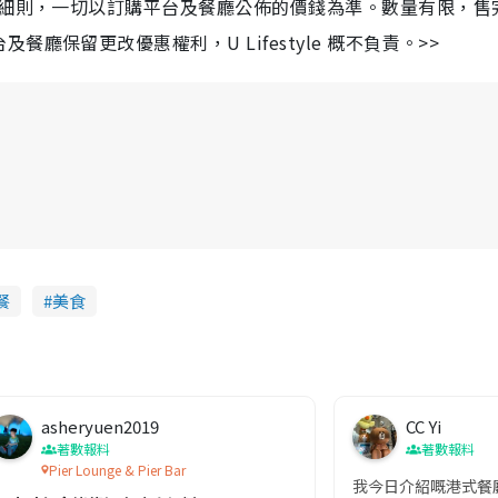
及細則，一切以訂購平台及餐廳公佈的價錢為準。數量有限，售
s
c
m
r
保留更改優惠權利，U Lifestyle 概不負責。>>
e
e
a
n
i
n
i
n
g
T
i
餐
美食
m
e
asheryuen2019
CC Yi
著數報料
著數報料
Pier Lounge & Pier Bar
我今日介紹嘅港式餐廳