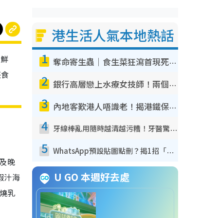
港生活人氣本地熱話
1
、鮮
奪命寄生蟲｜食生菜狂瀉首現死者！疫潮惡化錄1.8萬宗病例 揭洗菜3大謬誤
任食
2
銀行高層戀上水療女技師！兩個月借128萬驚覺「沉船」沉落火海 揭背後疑似邪教操控賣淫
3
內地客歎港人唔識老！揭港鐵保鮮級冷氣 港人求放過：咪投訴
4
牙線棒亂用隨時越清越污糟！牙醫驚揭盲目過戶細菌恐致蛀牙：呢種先係日常真保養
5
WhatsApp預設貼圖點刪？揭1招「反向操作」還原簡潔介面 附3步實測教學
餐及晚
U GO 本週好去處
蝦汁海
紅燒乳