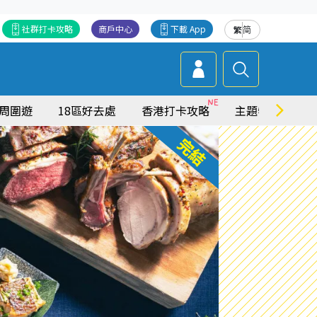
社群打卡攻略
商戶中心
下載 App
繁
简
周圍遊
18區好去處
香港打卡攻略
主題特集