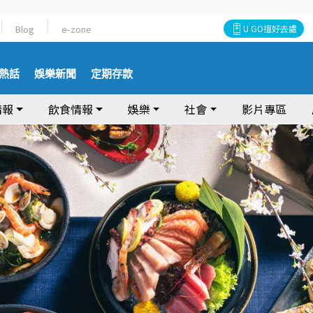
Blog
e-zone
U GO搵好去處
熱話
娛樂新聞
定期存款
情報
飲食情報
娛樂
社會
影片專區