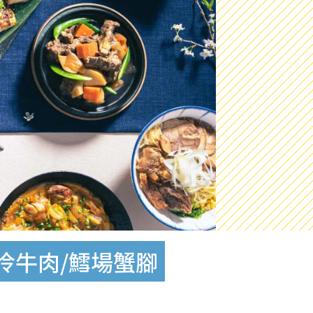
冷牛肉/鱈場蟹腳