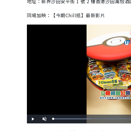
地址：新界沙田安平街 1 號 2 樓香港沙田萬怡酒店 M
同場加映：【今期Chill抵】最新影片
L
P
U
o
l
n
a
a
m
d
y
u