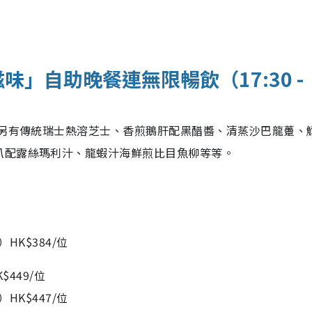
」自助晚餐連無限暢飲（17:30 -
更另有傳統瑞士熱溶芝士、香煎鵝肝配黑醋醬、清蒸沙巴龍躉、
扒配露絲瑪利汁、龍蝦汁海鮮煎比目魚柳等等。
）HK$384/位
$449/位
）HK$447/位