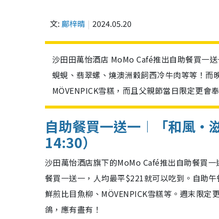
文:
鄺梓晴
2024.05.20
沙田田萬怡酒店 MoMo Café推出自助餐買
蜆蜆、翡翠螺、燒澳洲穀飼西冷牛肉等等！而
MÖVENPICK雪糕，而且父親節當日限定更
自助餐買一送一︱「和風•滋味
14:30）
沙田萬怡酒店旗下的MoMo Café推出自助餐買
餐買一送一，人均最平$221就可以吃到。自助
鮮煎比目魚柳、MÖVENPICK雪糕等。週末
鴿，應有盡有！