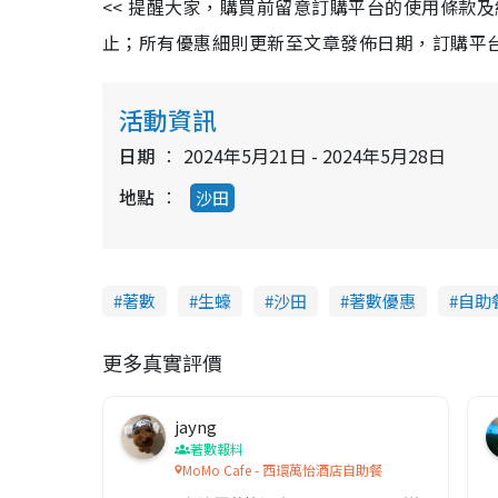
<< 提醒大家，購買前留意訂購平台的使用條款
e
t
d
e
:
止；所有優惠細則更新至文章發佈日期，訂購平台及餐廳
3
0
.
8
6
%
活動資訊
日期
2024年5月21日 - 2024年5月28日
地點
沙田
著數
生蠔
沙田
著數優惠
自助
更多真實評價
jayng
著數報料
MoMo Cafe - 西環萬怡酒店自助餐