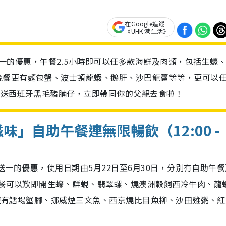
在Google追蹤
《UHK 港生活》
一送一的優惠，午餐2.5小時即可以任多款海鮮及肉類，包括生蠔
晚餐更有麵包蟹、波士頓龍蝦、鵝肝、沙巴龍躉等等，更可以
會奉送西班牙黑毛豬腩仔，立即帶同你的父親去食啦！
」自助午餐連無限暢飲（12:00 -
一送一的優惠，使用日期由5月22日至6月30日，分別有自助午
午餐可以歎即開生蠔、鮮蜆、翡翠螺、燒澳洲穀飼西冷牛肉、龍
限定更有鱈場蟹腳、挪威煙三文魚、西京燒比目魚柳、沙田雞粥、