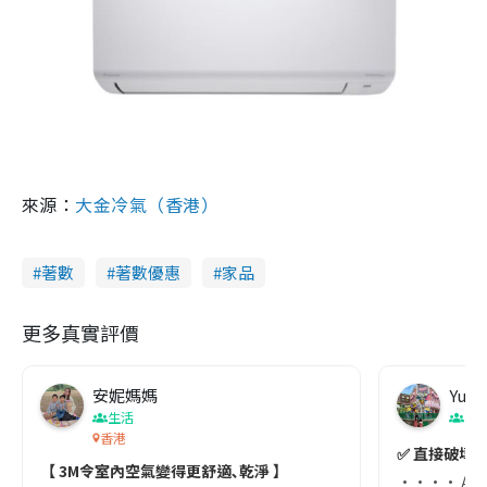
來源：
大金冷氣（香港）
著數
著數優惠
家品
更多真實評價
安妮媽媽
Yuen
生活
生
香港
✅ 直接破壞病
【 3M令室內空氣變得更舒適､乾淨 】
•••• AU