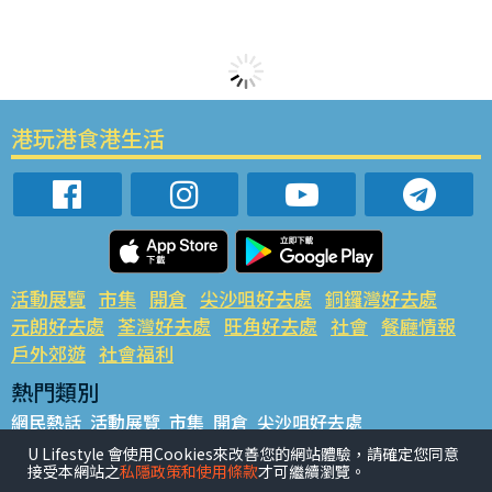
港玩港食港生活
活動展覽
市集
開倉
尖沙咀好去處
銅鑼灣好去處
元朗好去處
荃灣好去處
旺角好去處
社會
餐廳情報
戶外郊遊
社會福利
熱門類別
網民熱話
活動展覽
市集
開倉
尖沙咀好去處
銅鑼灣好去處
元朗好去處
荃灣好去處
旺角好去處
社會
U Lifestyle 會使用Cookies來改善您的網站體驗，請確定您同意
接受本網站之
私隱政策和使用條款
才可繼續瀏覽。
餐廳情報
戶外郊遊