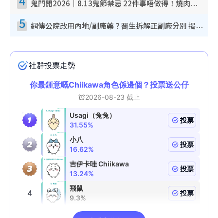
4
鬼門開2026｜8.13鬼節禁忌 22件事唔做得！燒肉、刺身要少食？半夜勿吹口哨/打呢個電話
5
網傳公院改用內地/副廠藥？醫生拆解正副廠分別 揭4類人換藥隨時出事