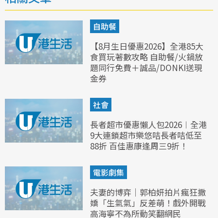
自助餐
【8月生日優惠2026】全港85大
食買玩著數攻略 自助餐/火鍋放
題同行免費＋誠品/DONKI送現
金券
社會
長者超市優惠懶人包2026︱全港
9大連鎖超市樂悠咭長者咭低至
88折 百佳惠康逢周三9折！
電影劇集
夫妻的博弈｜郭柏妍拍片瘋狂撒
嬌「生氣氣」反差萌！戲外開戰
高海寧不為所動笑翻網民