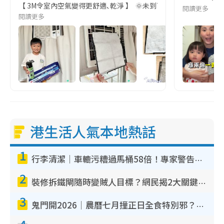
【 3M令室內空氣變得更舒適､乾淨 】 🌞未到7月已經30度,天氣熱
閱讀更多
閱讀更多
港生活人氣本地熱話
1
行李清潔｜車轆污糟過馬桶58倍！專家警告忌用酒精抹 教1招免污手除菌
2
裝修拆鐵閘隨時變賊人目標？網民揭2大關鍵用途：裝新式等於白裝？附新舊鐵閘分別
3
鬼門開2026｜農曆七月撞正日全食特別邪？專家警告切忌做一事！揭4大禁忌+2招保平安