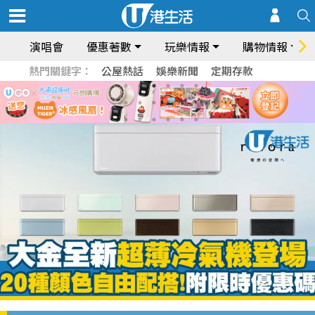
演唱會
優惠著數
玩樂情報
購物情報
熱門關鍵字：
公屋熱話
娛樂新聞
定期存款