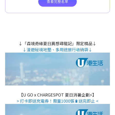
↓「森境奇緣夏日異想尋龍記」限定精品↓
↓漫遊秘境地墊、多用途旅行收納袋↓
【U GO x CHARGESPOT 夏日消暑企劃⚡】
> 打卡即送充電券！限量1000張🔋送完即止 <