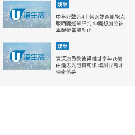
娛樂
中年好聲音4｜蔡宓婕穿旗袍克
服晒腿迷暈評判 伸腿想加分被
車婉婉當場制止
娛樂
資深演員黎彼得離世享年76歲
由鍾志光證實死訊 填詞界鬼才
傳奇落幕