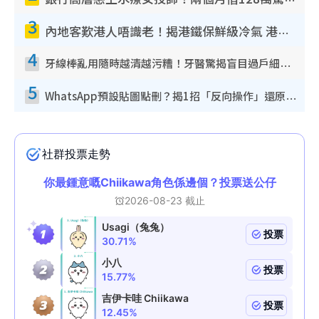
3
內地客歎港人唔識老！揭港鐵保鮮級冷氣 港人求放過：咪投訴
4
牙線棒亂用隨時越清越污糟！牙醫驚揭盲目過戶細菌恐致蛀牙：呢種先係日常真保養
5
WhatsApp預設貼圖點刪？揭1招「反向操作」還原簡潔介面 附3步實測教學