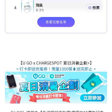
【U GO x CHARGESPOT 夏日消暑企劃⚡】
> 打卡即送充電券！限量1000張🔋送完即止 <