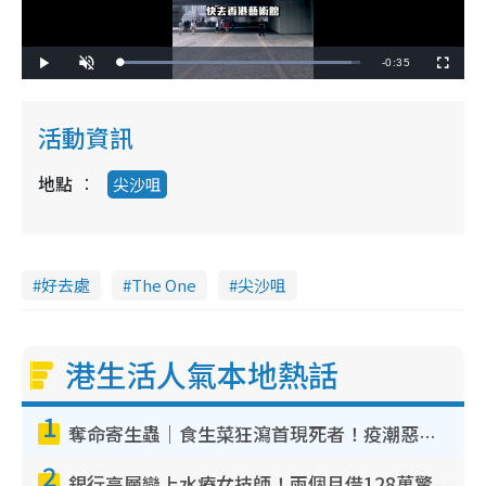
R
-
0:35
L
P
U
F
o
l
n
u
a
a
m
l
e
d
y
u
l
e
t
s
d
e
c
活動資訊
m
:
r
9
e
6
e
a
.
n
5
地點
尖沙咀
2
i
%
n
i
好去處
The One
尖沙咀
n
g
T
港生活人氣本地熱話
i
1
m
奪命寄生蟲｜食生菜狂瀉首現死者！疫潮惡化錄1.8萬宗病例 揭洗菜3大謬誤
e
2
銀行高層戀上水療女技師！兩個月借128萬驚覺「沉船」沉落火海 揭背後疑似邪教操控賣淫