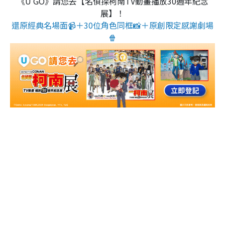
《U GO》請您去【名偵探柯南TV動畫播放30週年紀念
展】！
還原經典名場面📹＋30位角色同框📸＋原創限定感謝劇場
🍿