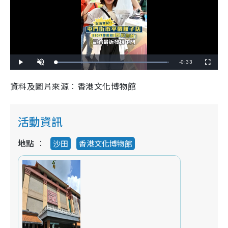
R
-
0:33
L
P
U
F
o
l
n
u
a
a
m
l
e
d
y
u
l
資料及圖片來源︰香港文化博物館
e
t
s
d
e
c
m
:
r
9
e
8
e
a
.
n
1
活動資訊
8
i
%
n
地點
沙田
香港文化博物館
i
n
g
T
i