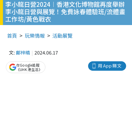
李小龍日營2024︱香港文化博物館再度舉辦
李小龍日營與展覽！免費詠春體驗班/流體畫
工作坊/黃色戰衣
首頁
玩樂情報
活動展覽
文:
鄺梓晴
2024.06.17
在Google追蹤
用 App 睇文
《UHK 港生活》