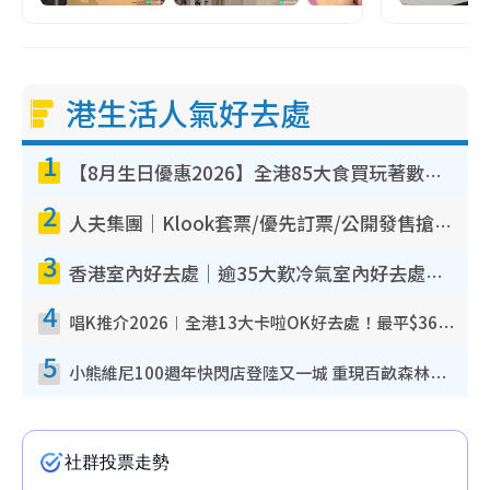
港生活人氣好去處
1
【8月生日優惠2026】全港85大食買玩著數攻略 自助餐/火鍋放題同行免費＋誠品/DONKI送現金券
2
人夫集團｜Klook套票/優先訂票/公開發售搶飛攻略！附票價.購票連結.場地座位表
3
香港室內好去處｜逾35大歎冷氣室內好去處推介 室內活動免費避雨無懼落雨
4
唱K推介2026︱全港13大卡啦OK好去處！最平$36起 日文K都有！(附地址+收費詳情)
5
小熊維尼100週年快閃店登陸又一城 重現百畝森林經典場景／獨家限定盲盒登場／專屬DIY香水