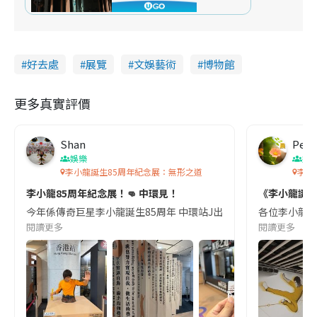
m
e
好去處
展覽
文娛藝術
博物館
更多真實評價
Shan
Pete
娛樂
娛
李小龍誕生85周年紀念展：無形之道
李小
李小龍85周年紀念展！👊 中環見！
《李小龍誕生
今年係傳奇巨星李小龍誕生85周年 中環站J出口整左一個 《李小龍誕生
各位李小龍迷
閱讀更多
閱讀更多