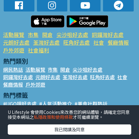
活動展覽
市集
開倉
尖沙咀好去處
銅鑼灣好去處
元朗好去處
荃灣好去處
旺角好去處
社會
餐廳情報
戶外郊遊
社會福利
熱門類別
網民熱話
活動展覽
市集
開倉
尖沙咀好去處
銅鑼灣好去處
元朗好去處
荃灣好去處
旺角好去處
社會
餐廳情報
戶外郊遊
熱門標籤
#UGO搵好去處
#人氣活動推介
#美食社群熱話
#親子玩樂好去處
#ULifestyle應用程式
#限時搶
U Lifestyle 會使用Cookies來改善您的網站體驗，請確定您同意
接受本網站之
私隱政策和使用條款
才可繼續瀏覽。
#UJetso禮物放送
#ULifestyle商戶中心
#著數
#網絡熱話
我已閱讀及同意
香港經濟日報版權所有©2026