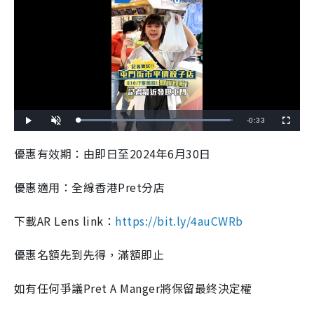
R
-
0:33
L
P
U
F
o
l
n
u
a
a
m
l
e
d
y
u
l
優惠有效期：由即日至2024年6月30日
e
t
s
d
e
c
m
:
r
9
e
8
e
優惠適用：全線香港Pret分店
a
.
n
1
8
i
%
下載AR Lens link：
https://bit.ly/4auCWRb
n
i
優惠名額先到先得，滿額即止
n
如有任何爭議Pret A Manger將保留最終決定權
g
T