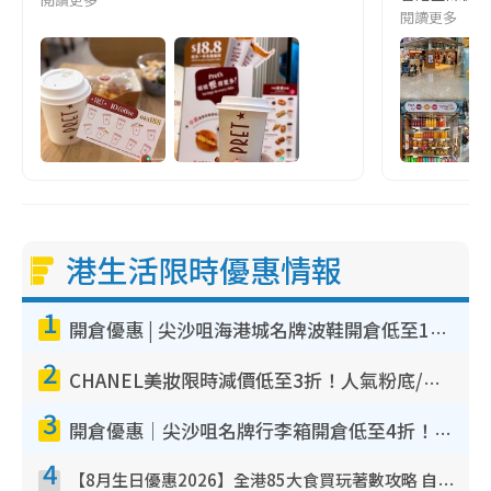
閱讀更多
港生活限時優惠情報
1
開倉優惠 | 尖沙咀海港城名牌波鞋開倉低至1折！On鞋$899起／Joy&Peace鞋履$98起
2
CHANEL美妝限時減價低至3折！人氣粉底/唇膏/精華液低至$275！COCO香水都有平
3
開倉優惠｜尖沙咀名牌行李箱開倉低至4折！一連5日 American Tourister/ace./Hallmark $200起！
4
【8月生日優惠2026】全港85大食買玩著數攻略 自助餐/火鍋放題同行免費＋誠品/DONKI送現金券