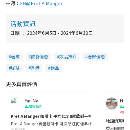
來源：
FB@
Pret A Manger
i
m
活動資訊
e
日期
2024年6月5日 - 2024年6月30日
著數
飲食優惠
飲品推介
著數優惠
咖啡
香港
飲品
更多真實評價
Yan Na
Nico
著數報料
香
香港
Pret A Manger 咖啡卡 平均$18.8就飲到一杯
地道奶茶味
Pret A Manger實體咖啡卡 可換領任何標準杯裝(十二安士)之咖啡師
香港國際機場(
閱讀更多