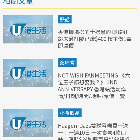
相關文章
熱話
香港機場搭的士遇黑的 咪錶狂
跳未過紅隧已爆$400 樓主做1事
即減價
演唱會
NCT WISH FANMEETING 《六
位王子都想娶我？》 2ND
ANNIVERSARY 香港站活動詳
情/日期/時間/地點/票價一覽
小食飲品
Häagen-Dazs雙球雪糕買一送
一！一連10日 一次食勻4款口
味！限時$34加購夏日特飲禮券