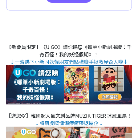
【新會員限定】《U GO》請你睇👹《蠟筆小新劇場版：千
奇百怪！我的妖怪假期》！
↓一齊睇下小新同妖怪朋友們點樣聯手拯救屋企人啦↓
【送您🐯】韓國超人氣文創品牌MUZIK TIGER 冰感風扇！
↓將萌虎嘅慵懶療癒帶返屋企↓