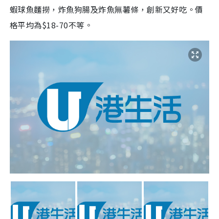
蝦球魚麵撈，炸魚狗腸及炸魚無薯條，創新又好吃。價
格平均為$18-70不等。