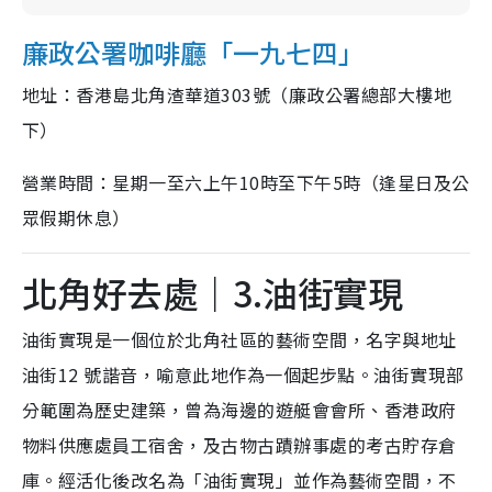
廉政公署咖啡廳「一九七四」
地址：香港島北角渣華道303號（廉政公署總部大樓地
下）
營業時間：星期一至六上午10時至下午5時（逢星日及公
眾假期休息）
北角好去處｜3.油街實現
油街實現是一個位於北角社區的藝術空間，名字與地址
油街12 號諧音，喻意此地作為一個起步點。油街實現部
分範圍為歷史建築，曾為海邊的遊艇會會所、香港政府
物料供應處員工宿舍，及古物古蹟辦事處的考古貯存倉
庫。經活化後改名為「油街實現」並作為藝術空間，不