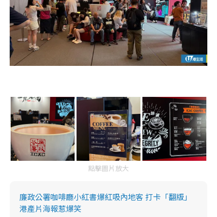
點擊圖片放大
廉政公署咖啡廳小紅書爆紅吸內地客 打卡「翻版」
港產片海報惹爆笑