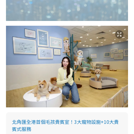
北角匯全港首個毛孩貴賓室！3大寵物設施+10大貴
賓式服務