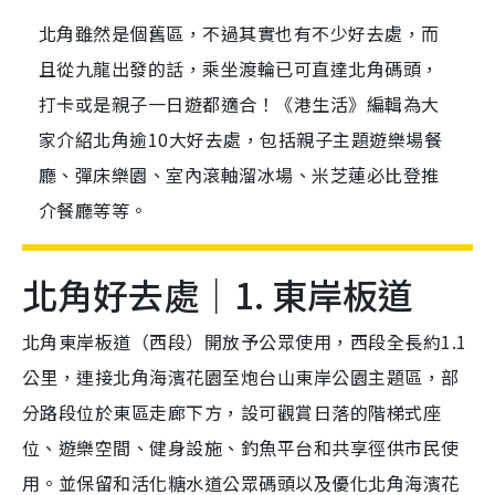
北角雖然是個舊區，不過其實也有不少好去處，而
且從九龍出發的話，乘坐渡輪已可直達北角碼頭，
打卡或是親子一日遊都適合！《港生活》編輯為大
家介紹北角逾10大好去處，包括親子主題遊樂場餐
廳、彈床樂園、室內滾軸溜冰場、米芝蓮必比登推
介餐廳等等。
北角好去處｜1. 東岸板道
北角東岸板道（西段）開放予公眾使用，西段全長約1.1
公里，連接北角海濱花園至炮台山東岸公園主題區，部
分路段位於東區走廊下方，設可觀賞日落的階梯式座
位、遊樂空間、健身設施、釣魚平台和共享徑供市民使
用。並保留和活化糖水道公眾碼頭以及優化北角海濱花