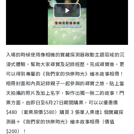
P
l
a
入場的時候使用像相機的寶藏探測器啟動主題區域的沉
y
浸式體驗，幫助大家尋寶及記錄經歷。完成尋寶後，更
V
可以得到專屬的《我們家的快樂時光》繪本故事相冊！
相冊封面和內頁記錄親子一起參與的尋寶之旅，貼上當
i
天拍攝的照片及加上名字，製作出獨一無二的故事！門
d
票方面，由即日至6月27日期間購票，可以以優惠價
e
$480 （套票原價$580）購買 3 張單人票連1 個寶藏探
測器＋《我們家的快樂時光》繪本故事相冊（價值
o
$200）！