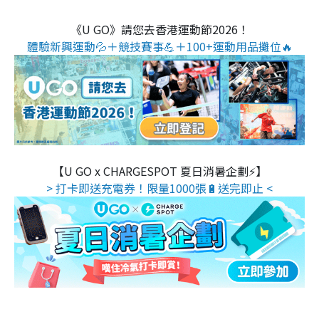
《U GO》請您去香港運動節2026！
體驗新興運動💦＋競技賽事💪＋100+運動用品攤位🔥
【U GO x CHARGESPOT 夏日消暑企劃⚡】
> 打卡即送充電券！限量1000張🔋送完即止 <