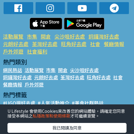
活動展覽
市集
開倉
尖沙咀好去處
銅鑼灣好去處
元朗好去處
荃灣好去處
旺角好去處
社會
餐廳情報
戶外郊遊
社會福利
熱門類別
網民熱話
活動展覽
市集
開倉
尖沙咀好去處
銅鑼灣好去處
元朗好去處
荃灣好去處
旺角好去處
社會
餐廳情報
戶外郊遊
熱門標籤
#UGO搵好去處
#人氣活動推介
#美食社群熱話
#親子玩樂好去處
#ULifestyle應用程式
#限時搶
U Lifestyle 會使用Cookies來改善您的網站體驗，請確定您同意
接受本網站之
私隱政策和使用條款
才可繼續瀏覽。
#UJetso禮物放送
#ULifestyle商戶中心
#著數
#網絡熱話
我已閱讀及同意
香港經濟日報版權所有©2026