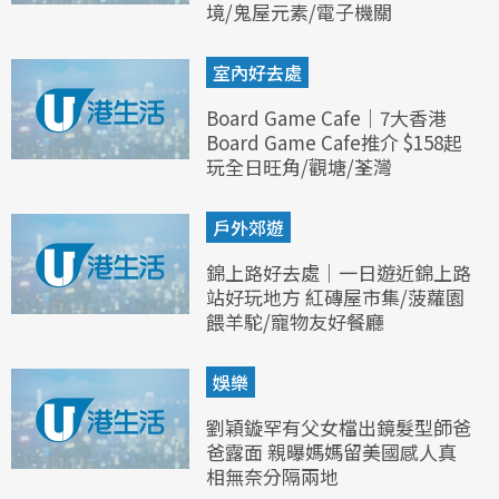
境/鬼屋元素/電子機關
室內好去處
Board Game Cafe｜7大香港
Board Game Cafe推介 $158起
玩全日旺角/觀塘/荃灣
戶外郊遊
錦上路好去處｜一日遊近錦上路
站好玩地方 紅磚屋市集/菠蘿園
餵羊駝/寵物友好餐廳
娛樂
劉穎鏇罕有父女檔出鏡髮型師爸
爸露面 親曝媽媽留美國感人真
相無奈分隔兩地