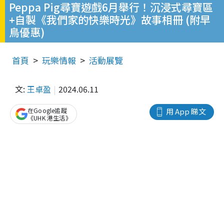
Peppa Pig尋寶遊戲6月舉行！沉浸式尋寶區
+自製《我們家的快樂時光》故事相冊 (附早
鳥優惠)
首頁
玩樂情報
活動展覽
文:
王卓盈
2024.06.11
在Google追蹤
用 App 睇文
《UHK 港生活》