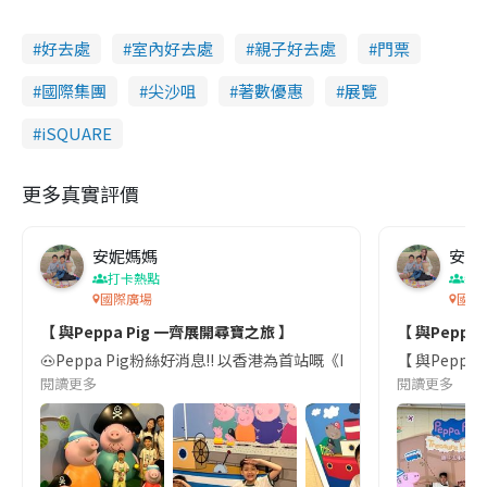
好去處
室內好去處
親子好去處
門票
國際集團
尖沙咀
著數優惠
展覽
iSQUARE
更多真實評價
安妮媽媽
安妮
打卡熱點
親
國際廣場
國際
【 與Peppa Pig 一齊展開尋寶之旅 】
【 與Peppa
🐽Peppa Pig粉絲好消息‼️ 以香港為首站嘅《Peppa Pig T
【 與Peppa
閱讀更多
閱讀更多