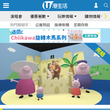
演唱會
優惠著數
玩樂情報
購物情報
熱門關鍵字：
公屋熱話
娛樂新聞
定期存款