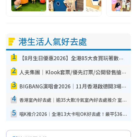
港生活人氣好去處
1
【8月生日優惠2026】全港85大食買玩著數攻略 自助餐/火鍋放題同行免費＋誠品/DONKI送現金券
2
人夫集團｜Klook套票/優先訂票/公開發售搶飛攻略！附票價.購票連結.場地座位表
3
BIGBANG演唱會2026｜11月香港啟德開3場！實名制VIP申請、優先購票攻略
4
香港室內好去處｜逾35大歎冷氣室內好去處推介 室內活動免費避雨無懼落雨
5
唱K推介2026︱全港13大卡啦OK好去處！最平$36起 日文K都有！(附地址+收費詳情)