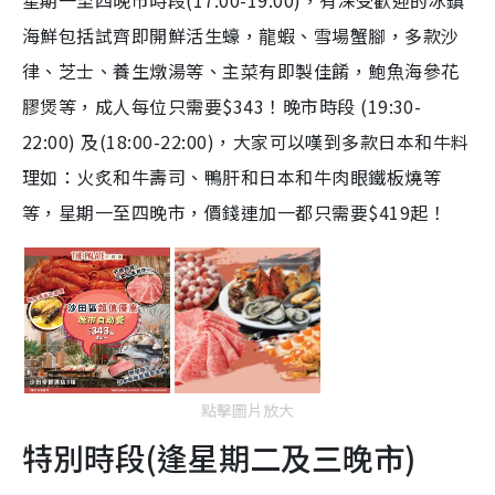
星期一至四晚市時段(17:00-19:00)，有深受歡迎的冰鎮
海鮮包括試齊即開鮮活⽣蠔，⿓蝦、雪場蟹腳，多款沙
律、芝士、養生燉湯等、主菜有即製佳餚，鮑⿂海參花
膠煲等，成人每位只需要$343！晚市時段 (19:30-
22:00) 及(18:00-22:00)，大家可以嘆到多款日本和牛料
理如：火炙和牛壽司、鴨肝和日本和牛肉眼鐵板燒等
等，星期一至四晚市，價錢連加一都只需要$419起！
點擊圖片放大
特別時段(逢星期二及三晚市)