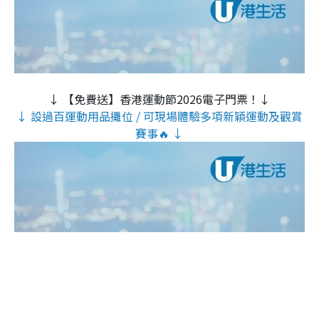
↓ 【免費送】香港運動節2026電子門票！↓
↓ 設過百運動用品攤位 / 可現場體驗多項新穎運動及觀賞
賽事🔥 ↓