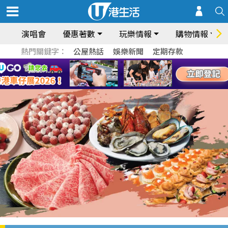
演唱會
優惠著數
玩樂情報
購物情報
熱門關鍵字：
公屋熱話
娛樂新聞
定期存款