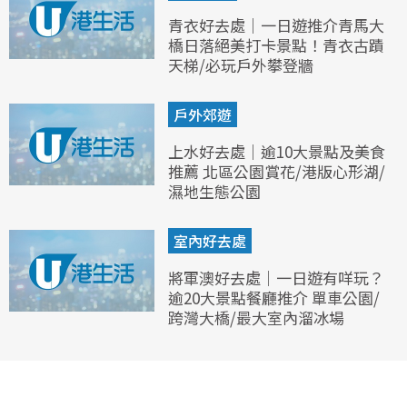
青衣好去處｜一日遊推介青馬大
橋日落絕美打卡景點！青衣古蹟
天梯/必玩戶外攀登牆
戶外郊遊
上水好去處｜逾10大景點及美食
推薦 北區公園賞花/港版心形湖/
濕地生態公園
室內好去處
將軍澳好去處｜一日遊有咩玩？
逾20大景點餐廳推介 單車公園/
跨灣大橋/最大室內溜冰場