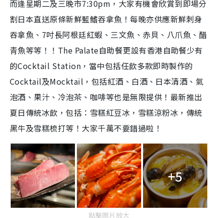
而逢星期二及三晚市7:30pm，大家有機會欣賞到
即場分
割
日本直送原條新鮮藍鰭吞拿魚！每晚亦供應新鮮刺身
吞拿魚、7吋長阿根廷紅蝦、三文魚、赤貝、八爪魚、醋
⻘魚等等！！The Palate⾃助餐更設有香港⾃助餐少有
的Cocktail Station，當中包括任飲多款即時製作的
Cocktail及Mocktail，包括紅酒、白酒、日本清酒、氣
泡酒、果汁、冷泡茶、咖啡等也是無限提供！最新推出
夏日傳統冰飲，包括：雪糕紅豆冰，雪糕涼粉冰，傳統
黑牛及雪糕梳打等！大家千萬不要錯過啦！
+5
點擊圖片放大