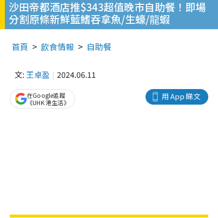
沙田帝都酒店推$343超值晚市自助餐！即場
分割原條新鮮藍鰭吞拿魚/⽣蠔/⿓蝦
首頁
飲食情報
自助餐
文:
王卓盈
2024.06.11
在Google追蹤
用 App 睇文
《UHK 港生活》