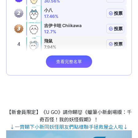
【新會員限定】《U GO》請你睇👹《蠟筆小新劇場版：千
奇百怪！我的妖怪假期》！
↓一齊睇下小新同妖怪朋友們點樣聯手拯救屋企人啦↓