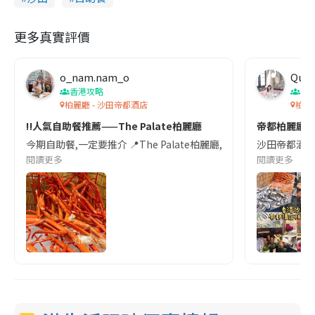
更多真實評價
o_nam.nam_o
Quee
香港攻略
香
柏麗廳 - 沙田帝都酒店
柏麗
‼️人氣自助餐推薦——The Palate柏麗廳
帝都柏麗廳
今期自助餐,一定要推介 📍The Palate柏麗廳,每晚7:30有新鮮的
沙田帝都酒店
閱讀更多
閱讀更多