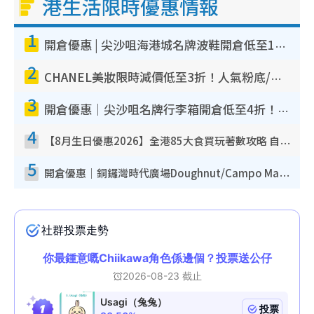
港生活限時優惠情報
1
開倉優惠 | 尖沙咀海港城名牌波鞋開倉低至1折！On鞋$899起／Joy&Peace鞋履$98起
2
CHANEL美妝限時減價低至3折！人氣粉底/唇膏/精華液低至$275！COCO香水都有平
3
開倉優惠｜尖沙咀名牌行李箱開倉低至4折！一連5日 American Tourister/ace./Hallmark $200起！
4
【8月生日優惠2026】全港85大食買玩著數攻略 自助餐/火鍋放題同行免費＋誠品/DONKI送現金券
5
開倉優惠｜銅鑼灣時代廣場Doughnut/Campo Marzio開倉低至1折！背囊、書包、手袋劈價$200起