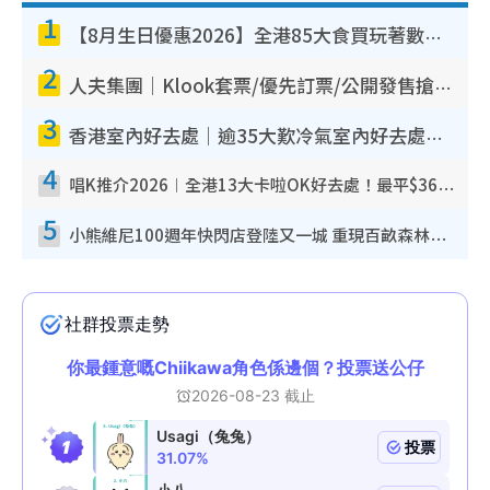
1
【8月生日優惠2026】全港85大食買玩著數攻略 自助餐/火鍋放題同行免費＋誠品/DONKI送現金券
2
人夫集團｜Klook套票/優先訂票/公開發售搶飛攻略！附票價.購票連結.場地座位表
3
香港室內好去處｜逾35大歎冷氣室內好去處推介 室內活動免費避雨無懼落雨
4
唱K推介2026︱全港13大卡啦OK好去處！最平$36起 日文K都有！(附地址+收費詳情)
5
小熊維尼100週年快閃店登陸又一城 重現百畝森林經典場景／獨家限定盲盒登場／專屬DIY香水