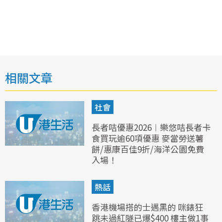
相關文章
社會
長者咭優惠2026︱樂悠咭長者卡
食買玩逾60項優惠 麥當勞送薯
餅/惠康百佳9折/海洋公園免費
入場！
熱話
香港機場搭的士遇黑的 咪錶狂
跳未過紅隧已爆$400 樓主做1事