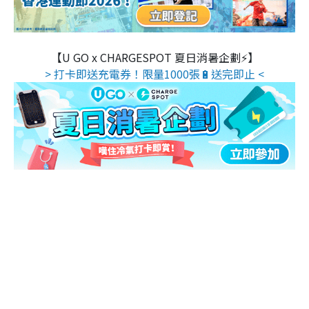
【U GO x CHARGESPOT 夏日消暑企劃⚡】
> 打卡即送充電券！限量1000張🔋送完即止 <