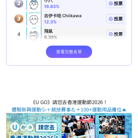
《U GO》請您去香港運動節2026！
體驗新興運動💦＋競技賽事💪＋100+運動用品攤位🔥