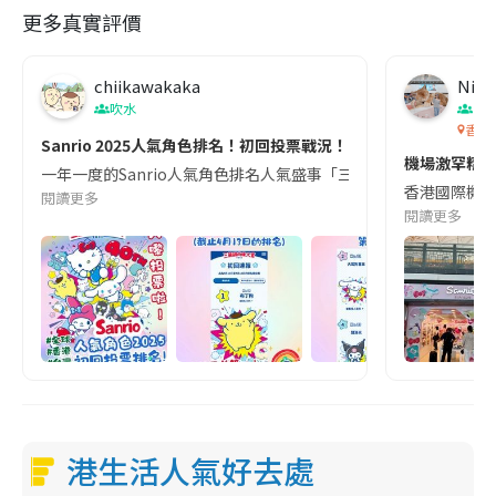
更多真實評價
chiikawakaka
Nico
吹水
香
香港
Sanrio 2025人氣角色排名！初回投票戰況！目前香港第一位係佢
機場激罕精品！
一年一度的Sanrio人氣角色排名人氣盛事「三麗鷗肖像大賞（Sanrio C
香港國際機場的
閱讀更多
閱讀更多
港生活人氣好去處