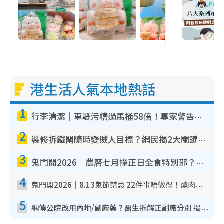
港生活人氣本地熱話
1
行李清潔｜車轆污糟過馬桶58倍！專家警告忌用酒精抹 教1招免污手除菌
2
裝修拆鐵閘隨時變賊人目標？網民揭2大關鍵用途：裝新式等於白裝？附新舊鐵閘分別
3
鬼門開2026｜農曆七月撞正日全食特別邪？專家警告切忌做一事！揭4大禁忌+2招保平安
4
鬼門開2026｜8.13鬼節禁忌 22件事唔做得！燒肉、刺身要少食？半夜勿吹口哨/打呢個電話
5
網傳公院改用內地/副廠藥？醫生拆解正副廠分別 揭4類人換藥隨時出事