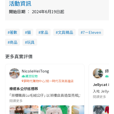
活動資訊
開始日期
2024年6月19日起
著數
貓
家品
文具精品
7－Eleven
商品
玩具
更多真實評價
NicoleHeiTong
師奶
潮流玩物
生
夢時代購物中心/統一時代百貨高雄店
Jellycat
療癒系公仔巡禮🧸
入咗 Jelly
｢茶樓職員Lu毛絨公仔｣ 以茶樓店員造型亮相,主打配件自由拆換､精緻
閱讀更多
閱讀更多