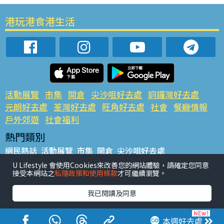
港玩港食港生活
活動展覽
市集
開倉
尖沙咀好去處
銅鑼灣好去處
元朗好去處
荃灣好去處
旺角好去處
社會
餐廳情報
戶外郊遊
社會福利
熱門類別
網民熱話
活動展覽
市集
開倉
尖沙咀好去處
銅鑼灣好去處
元朗好去處
荃灣好去處
旺角好去處
社會
U Lifestyle 會使用Cookies來改善您的網站體驗，請確定您同意
接受本網站之
私隱政策和使用條款
才可繼續瀏覽。
餐廳情報
戶外郊遊
熱門標籤
我已閱讀及同意
#UGO搵好去處
#人氣活動推介
#美食社群熱話
#親子玩樂好去處
#ULifestyle應用程式
#限時搶
本週好去處