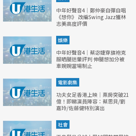
中年好聲音4｜鄭仲豪自彈自唱
《想你》 改編Swing Jazz獲林
志美高度評價
娛樂
中年好聲音4｜蔡宓婕穿旗袍克
服晒腿迷暈評判 伸腿想加分被
車婉婉當場制止
電影劇集
功夫女足香港上映｜票房突破21
億！即睇演員陣容：蔡思貝/劉
嘉玲/佐藤健特別演出
社會