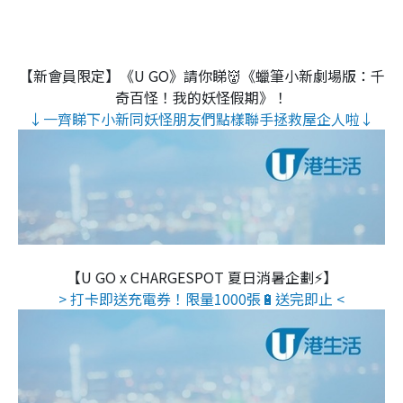
【新會員限定】《U GO》請你睇👹《蠟筆小新劇場版：千
奇百怪！我的妖怪假期》！
↓一齊睇下小新同妖怪朋友們點樣聯手拯救屋企人啦↓
【U GO x CHARGESPOT 夏日消暑企劃⚡】
> 打卡即送充電券！限量1000張🔋送完即止 <