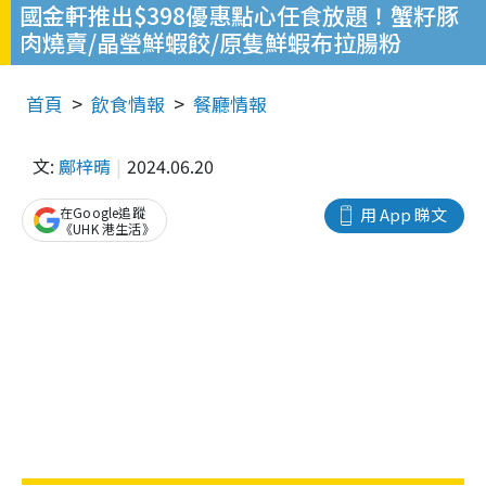
國金軒推出$398優惠點心任食放題！蟹籽豚
肉燒賣/晶瑩鮮蝦餃/原隻鮮蝦布拉腸粉
首頁
飲食情報
餐廳情報
文:
鄺梓晴
2024.06.20
在Google追蹤
用 App 睇文
《UHK 港生活》