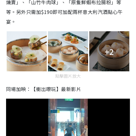
燒賣」、「山竹牛肉球」、「原隻鮮蝦布拉腸粉」等
等。另外只需加$190即可加配兩杯意大利汽酒點心午
宴。
+2
點擊圖片放大
同場加映：【衝出嚟玩】最新影片