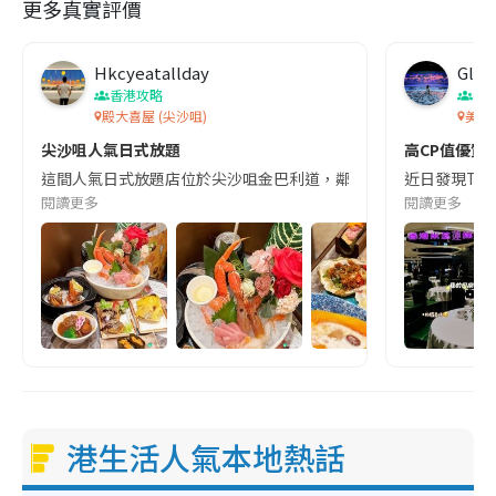
更多真實評價
Hkcyeatallday
Glór
香港攻略
中
殿大喜屋 (尖沙咀)
美麗
尖沙咀人氣日式放題
高CP值優質
這間人氣日式放題店位於尖沙咀金巴利道，鄰近美麗華廣場，主打多樣
近日發現Th
閱讀更多
閱讀更多
港生活人氣本地熱話