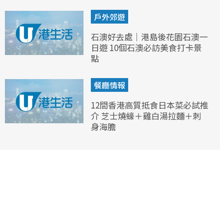
戶外郊遊
石澳好去處｜港島後花園石澳一
日遊 10個石澳必訪美食打卡景
點
餐廳情報
12間香港高質抵食日本菜必試推
介 芝士燒蠔＋雞白湯拉麵＋刺
身海膽