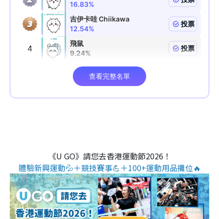
《U GO》請您去香港運動節2026！
體驗新興運動💦＋競技賽事💪＋100+運動用品攤位🔥