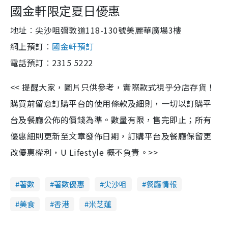
國金軒限定夏日優惠
地址︰尖沙咀彌敦道118-130號美麗華廣場3樓
網上預訂︰
國金軒預訂
電話預訂︰2315 5222
<< 提醒大家，圖片只供參考，實際款式視乎分店存貨！
購買前留意訂購平台的使用條款及細則，一切以訂購平
台及餐廳公佈的價錢為準。數量有限，售完即止；所有
優惠細則更新至文章發佈日期，訂購平台及餐廳保留更
改優惠權利，U Lifestyle 概不負責。>>
著數
著數優惠
尖沙咀
餐廳情報
美食
香港
米芝蓮