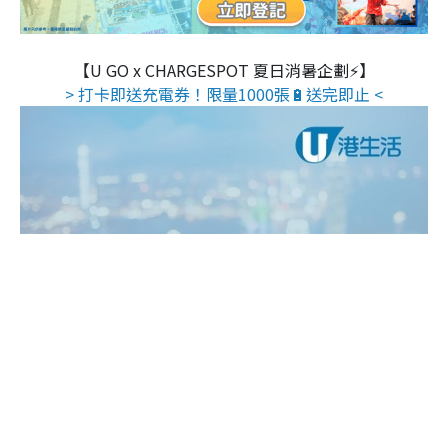
【U GO x CHARGESPOT 夏日消暑企劃⚡】
> 打卡即送充電券！限量1000張🔋送完即止 <