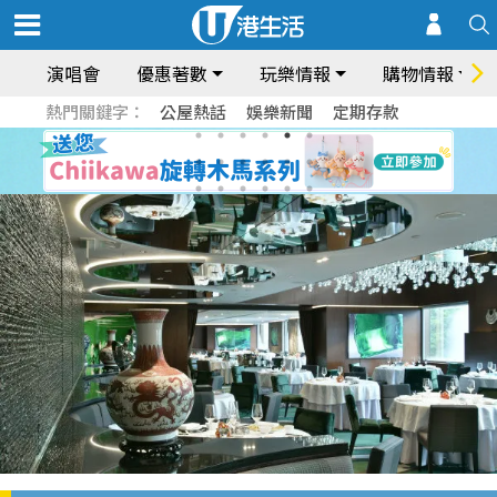
演唱會
優惠著數
玩樂情報
購物情報
熱門關鍵字：
公屋熱話
娛樂新聞
定期存款