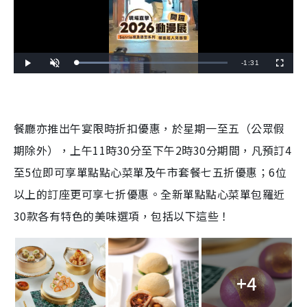
R
-
1:31
L
P
U
F
o
l
n
u
a
a
m
l
e
d
y
u
l
e
t
s
d
e
c
m
:
r
3
e
5
e
餐廳亦推出午宴限時折扣優惠，於星期一至五（公眾假
a
.
n
6
0
i
期除外），上午11時30分至下午2時30分期間，凡預訂4
%
n
至5位即可享單點點心菜單及午市套餐七五折優惠；6位
i
以上的訂座更可享七折優惠。全新單點點心菜單包羅近
n
30款各有特色的美味選項，包括以下這些！
g
T
i
+4
m