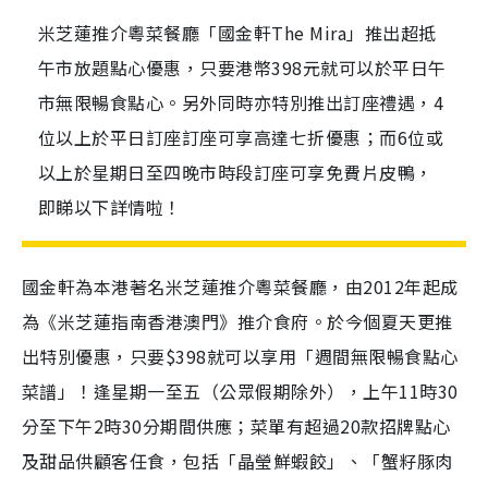
米芝蓮推介粵菜餐廳「國金軒The Mira」推出超抵
午市放題點心優惠，只要港幣398元就可以於平日午
市無限暢食點心。另外同時亦特別推出訂座禮遇，4
位以上於平日訂座訂座可享高達七折優惠；而6位或
以上於星期日至四晚市時段訂座可享免費片皮鴨，
即睇以下詳情啦！
國金軒為本港著名米芝蓮推介粵菜餐廳，由2012年起成
為《米芝蓮指南香港澳門》推介食府。於今個夏天更推
出特別優惠，只要$398就可以享用「週間無限暢食點心
菜譜」！逢星期一至五（公眾假期除外），上午11時30
分至下午2時30分期間供應；菜單有超過20款招牌點心
及甜品供顧客任食，包括「晶瑩鮮蝦餃」、「蟹籽豚肉