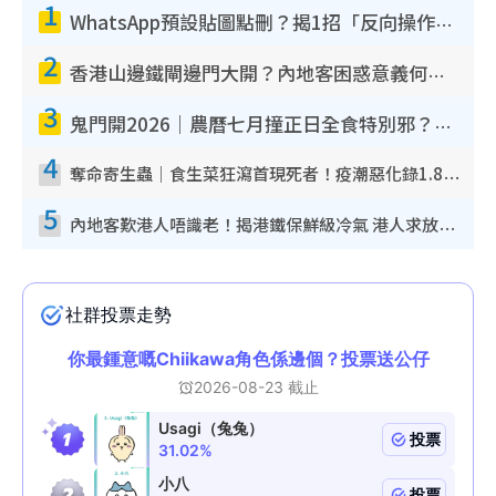
1
WhatsApp預設貼圖點刪？揭1招「反向操作」還原簡潔介面 附3步實測教學
2
香港山邊鐵閘邊門大開？內地客困惑意義何在！網民神回覆：呢種叫法理性防禦
3
鬼門開2026｜農曆七月撞正日全食特別邪？專家警告切忌做一事！揭4大禁忌+2招保平安
4
奪命寄生蟲｜食生菜狂瀉首現死者！疫潮惡化錄1.8萬宗病例 揭洗菜3大謬誤
5
內地客歎港人唔識老！揭港鐵保鮮級冷氣 港人求放過：咪投訴