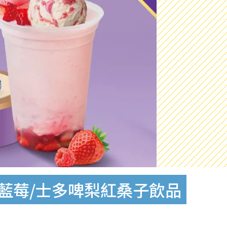
嗱藍莓/士多啤梨紅桑子飲品