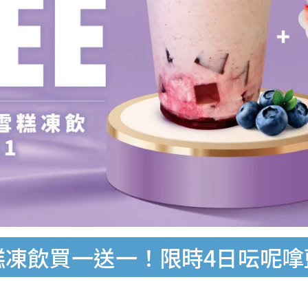
卡龍雪糕凍飲買一送一！限時4日呍呢