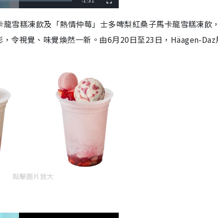
R
-
1:31
F
u
l
e
l
藍莓馬卡龍雪糕凍飲及「熱情仲莓」士多啤梨紅桑子馬卡龍雪糕凍飲
s
c
m
r
視覺、味覺煥然一新。由6月20日至23日，Häagen-Daz
e
e
a
n
i
n
i
n
g
T
i
m
點擊圖片放大
e