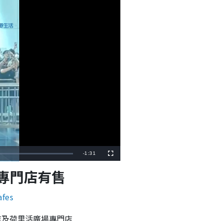
R
-
1:31
F
u
l
e
s專門店有售
l
s
c
m
r
e
afes
e
a
n
i
灣店及荷里活廣場專門店