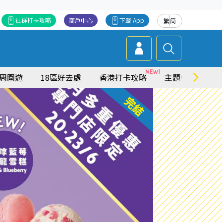
社群打卡攻略
商戶中心
下載 App
繁
简
周圍遊
18區好去處
香港打卡攻略
主題特集