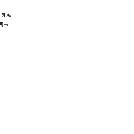
，外脆
馬卡