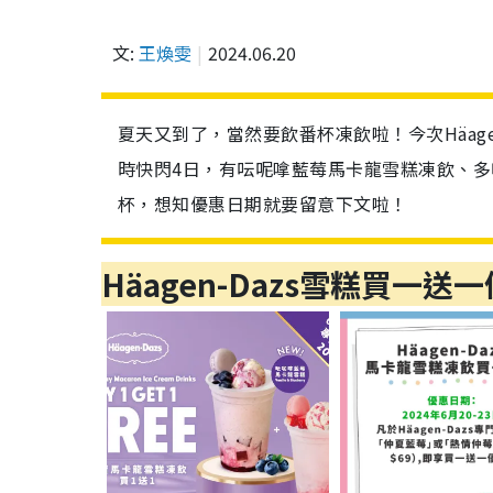
文:
王煥雯
2024.06.20
夏天又到了，當然要飲番杯凍飲啦！今次Häage
時快閃4日，有呍呢嗱藍莓馬卡龍雪糕凍飲、
杯，想知優惠日期就要留意下文啦！
Häagen-Dazs雪糕買一送