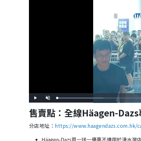
L
P
U
o
l
n
a
a
m
售賣點：全線Häagen-Daz
d
y
u
e
t
d
e
:
3
分店地址：
https://www.haagendazs.com.hk/c
5
.
6
0
%
Häagen-Dazs買一送一優惠不適用於淺水