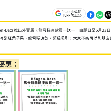
在Google追蹤
《UHK 港生活》
n-Dazs推出外賣馬卡龍雪糕凍飲買一送一，由即日至6月23
多啤梨紅桑子馬卡龍雪糕凍飲，超級吸引！大家不妨可以和朋友
一優惠：