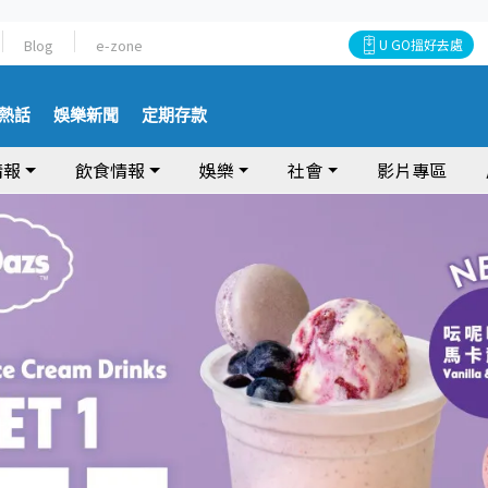
Blog
e-zone
U GO搵好去處
熱話
娛樂新聞
定期存款
情報
飲食情報
娛樂
社會
影片專區