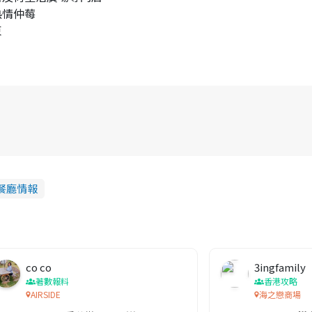
熱情仲莓
n
束
i
n
g
T
i
m
e
餐廳情報
co co
3ingfamily
著數報料
香港攻略
AIRSIDE
海之戀商場