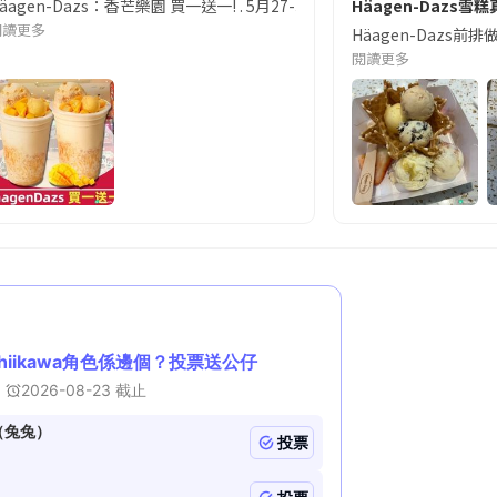
äagen-Dazs：香芒樂園 買一送一! . 5月27-31日，嚟Häagen-Dazs
Häagen-Dazs雪
閱讀更多
龍系列 士多啤梨紅桑子脆皮雪糕批、呍呢嗱藍莓脆皮雪糕批 (80ml) 即享有買1送1優惠* (
Häagen-Dazs前
閱讀更多