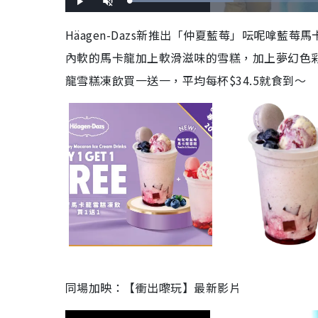
L
P
U
o
l
n
a
a
m
d
y
u
Häagen-Dazs新推出「仲夏藍莓」呍呢嗱
e
t
d
e
:
內軟的馬卡龍加上軟滑滋味的雪糕，加上夢幻色彩，令
3
5
.
6
龍雪糕凍飲買一送一，平均每杯$34.5就食到～
0
%
同場加映：【衝出嚟玩】最新影片