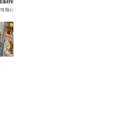
™️專門店購買皇牌香芒樂園，即享「買一送一」優惠。平均$34.5/杯! . *全線Häag
糕真係好好食😆
以每支HKD34計算) 平均每支只係HKD17‼️ *優惠有效日期由2024年8月14日至8
排做咗個心花怒放雪糕買一送一嘅優惠,摩蠍媽買咗等有時間就一齊去食,摩蠍姐妹同摩蠍媽