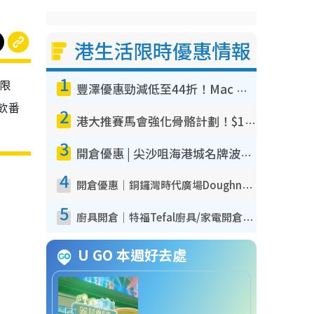
港生活限時優惠情報
1
日限
豐澤優惠勁減低至44折！Mac mini/iPhone17Pro大減價！廚房家電$220起
飲番
2
港大推賽馬會強化骨骼計劃！$100骨質密度X光檢查 完成免費運動訓練送超市禮券！附參加資格
3
開倉優惠 | 尖沙咀海港城名牌波鞋開倉低至1折！On鞋$899起／Joy&Peace鞋履$98起
4
開倉優惠｜銅鑼灣時代廣場Doughnut/Campo Marzio開倉低至1折！背囊、書包、手袋劈價$200起
5
廚具開倉｜特福Tefal廚具/家電開倉低至3折！$220起買平底鍋/炒鑊/湯煲！電飯煲/吸塵機/燙斗$418起
U GO 本週好去處