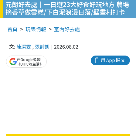
元朗好去處｜一日遊23大好食好玩地方 農場
摘香草做雪糕/下白泥浪漫日落/壁畫村打卡
首頁
玩樂情報
室內好去處
文:
陳潔雯
,
張詩朗
2026.08.02
在Google追蹤
用 App 睇文
《UHK 港生活》