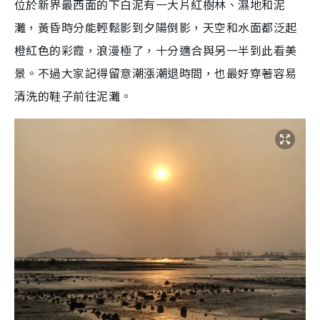
位於新界最西面的下白泥有一大片紅樹林、濕地和泥
灘，黃昏時分能輕鬆影到夕陽倒影，天空和水面都泛起
橙紅色的彩霞，浪漫極了，十分適合與另一半到此看美
景。不過大家記得留意潮漲潮退時間，也最好穿著容易
清洗的鞋子前往泥灘。