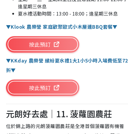
逢星期三休息
夏水禮活動時間：13:00 - 18:00；逢星期三休息
▼Klook 農樂營 家庭歡聚歐式小木屋連BBQ套餐▼
按此預訂
▼KKday⁠ 農樂營 繽紛夏水禮1大1小5小時入場費低至72
折▼
按此預訂
元朗好去處｜11. 菠蘿園農莊
位於錦上路的元朗菠蘿園農莊是全港首個菠蘿園有機薈