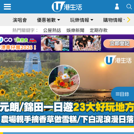
演唱會
優惠著數
玩樂情報
購物情報
熱門關鍵字：
公屋熱話
娛樂新聞
定期存款
目錄