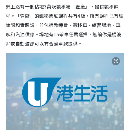
錦上路有一個佔地3萬呎飄移場「壹廠」，提供飄移課
程。「壹廠」的飄移駕駛課程共有4級，所有課程已有理
論課和實踐課，並包括教練費、飄移車、練習場地、車
呔和汽油供應。場地有15架車任君選擇，無論你是棍波
抑或自動波都可以有合適車款提供。