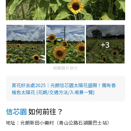
+3
點擊圖片放大
賞花好去處2025｜元朗信芯園太陽花盛開！獨有香
檳色太陽花 (花期/交通方法/入場費一覽)
信芯園
如何前往？
地址：元朗新田小磡村（青山公路石湖圍巴士站）