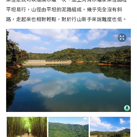
平坦易行，山徑由平坦的泥路組成，幾乎完全沒有斜
路，走起來也相對輕鬆，對於行山新手來說難度也低。