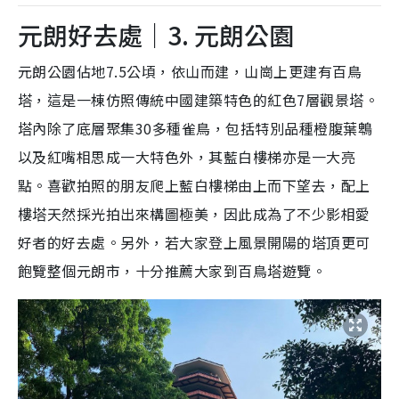
元朗好去處｜3. 元朗公園
元朗公園佔地7.5公頃，依山而建，山崗上更建有百鳥
塔，這是一棟仿照傳統中國建築特色的紅色7層觀景塔。
塔內除了底層聚集30多種雀鳥，包括特別品種橙腹葉鵯
以及紅嘴相思成一大特色外，其藍白樓梯亦是一大亮
點。喜歡拍照的朋友爬上藍白樓梯由上而下望去，配上
樓塔天然採光拍出來構圖極美，因此成為了不少影相愛
好者的好去處。另外，若大家登上風景開陽的塔頂更可
飽覽整個元朗市，十分推薦大家到百鳥塔遊覽。