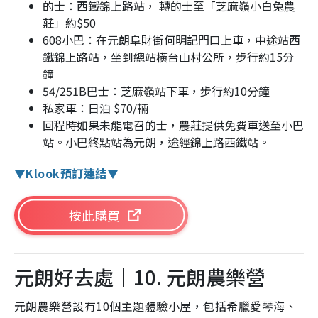
的士：西鐵錦上路站， 轉的士至「芝麻嶺小白兔農
莊」約$50
608小巴：在元朗阜財街何明記門口上車，中途站西
鐵錦上路站，坐到總站橫台山村公所，步行約15分
鐘
54/251B巴士：芝麻嶺站下車，步行約10分鐘
私家車：日泊 $70/輛
回程時如果未能電召的士，農莊提供免費車送至小巴
站。小巴終點站為元朗，途經錦上路西鐵站。
▼Klook預訂連結▼
按此購買
元朗好去處｜10. 元朗農樂營
元朗農樂營設有10個主題體驗小屋，包括希臘愛琴海、