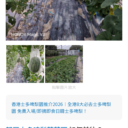
點擊圖片放大
香港士多啤梨園推介2026︱全港8大必去士多啤梨
園 免費入場/即摘即食日韓士多啤梨！