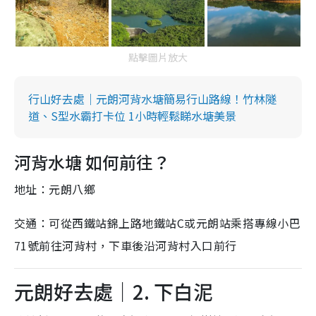
點擊圖片放大
行山好去處｜元朗河背水塘簡易行山路線！竹林隧
道、S型水霸打卡位 1小時輕鬆睇水塘美景
河背水塘 如何前往？
地址：元朗八鄉
交通：可從西鐵站錦上路地鐵站C或元朗站乘搭專線小巴
71號前往河背村，下車後沿河背村入口前行
元朗好去處｜2. 下白泥