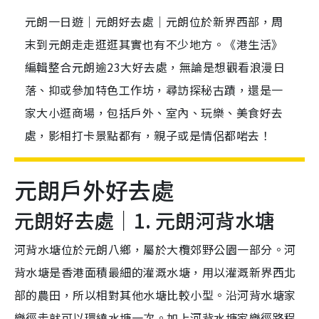
元朗一日遊｜元朗好去處｜元朗位於新界西部，周
末到元朗走走逛逛其實也有不少地方。《港生活》
編輯整合元朗逾23大好去處，無論是想觀看浪漫日
落、抑或參加特色工作坊，尋訪探秘古蹟，還是一
家大小逛商場，包括戶外、室內、玩樂、美食好去
處，影相打卡景點都有，親子或是情侶都啱去！
元朗戶外好去處
元朗好去處｜1. 元朗河背水塘
河背水塘位於元朗八鄉，屬於大欖郊野公園一部分。河
背水塘是香港面積最細的灌溉水塘，用以灌溉新界西北
部的農田，所以相對其他水塘比較小型。沿河背水塘家
樂徑走就可以環繞水塘一次。加上河背水塘家樂徑路程