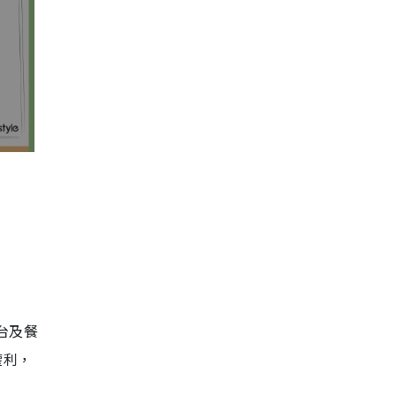
台及餐
權利，