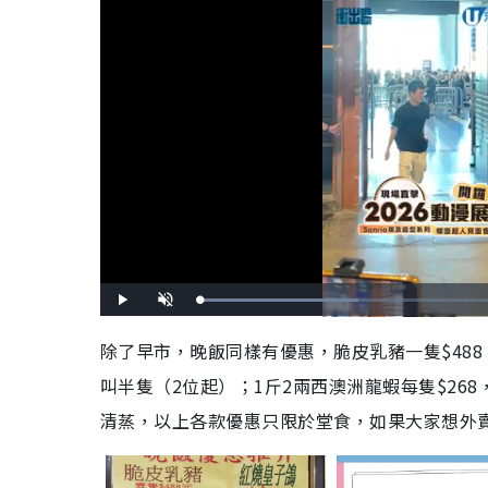
L
P
U
o
l
n
a
a
m
d
y
u
除了早市，晚飯同樣有優惠，脆皮乳豬一隻$488、
e
t
d
e
:
叫半隻（2位起）；1斤2兩西澳洲龍蝦每隻$268
3
5
.
6
清蒸，以上各款優惠只限於堂食，如果大家想外
0
%