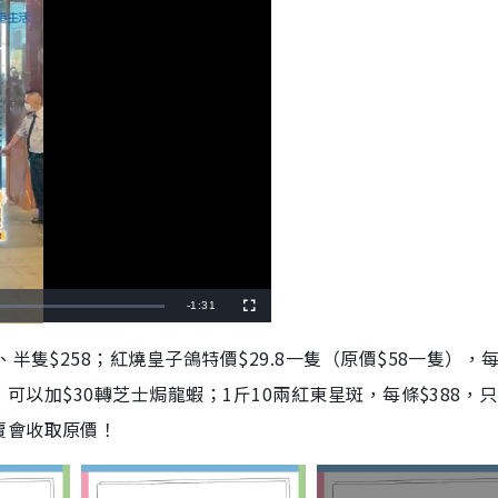
R
-
1:31
F
u
l
e
l
半隻$258；紅燒皇子鴿特價$29.8一隻（原價$58一隻），
s
c
m
r
，可以加$30轉芝士焗龍蝦；1斤10兩紅東星斑，每條$388，
e
e
a
n
賣會收取原價！
i
n