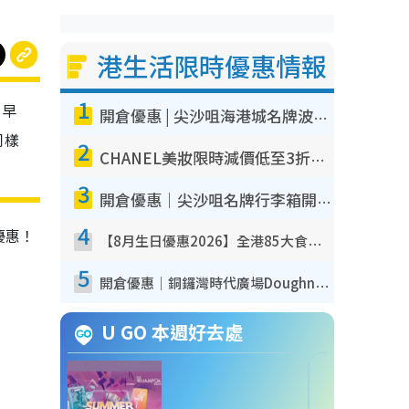
港生活限時優惠情報
1
，早
開倉優惠 | 尖沙咀海港城名牌波鞋開倉低至1折！On鞋$899起／Joy&Peace鞋履$98起
同樣
2
CHANEL美妝限時減價低至3折！人氣粉底/唇膏/精華液低至$275！COCO香水都有平
3
開倉優惠｜尖沙咀名牌行李箱開倉低至4折！一連5日 American Tourister/ace./Hallmark $200起！
4
優惠！
【8月生日優惠2026】全港85大食買玩著數攻略 自助餐/火鍋放題同行免費＋誠品/DONKI送現金券
5
開倉優惠｜銅鑼灣時代廣場Doughnut/Campo Marzio開倉低至1折！背囊、書包、手袋劈價$200起
U GO 本週好去處