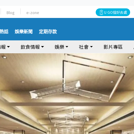
Blog
e-zone
U GO搵好去處
熱話
娛樂新聞
定期存款
情報
飲食情報
娛樂
社會
影片專區