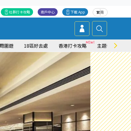
社群打卡攻略
商戶中心
下載 App
繁
简
周圍遊
18區好去處
香港打卡攻略
主題特集