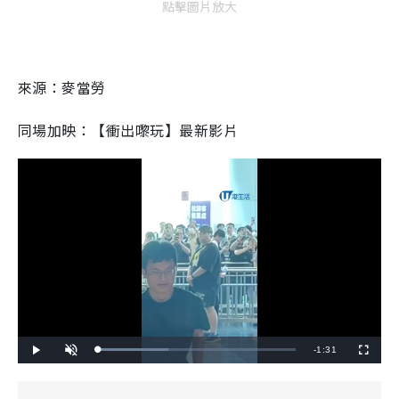
點擊圖片放大
來源：麥當勞
同場加映：【衝出嚟玩】最新影片
R
-
1:31
L
P
U
F
o
l
n
u
a
a
m
l
e
d
y
u
l
e
t
s
d
e
c