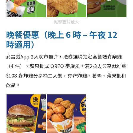
點擊圖片放大
晚餐優惠（晚上 6 時 – 午夜 12
時適用）
麥當勞App 2大晚市推介，憑券選購指定套餐送麥樂雞
（4 件）、蘋果批或 OREO 麥旋風。若2-3人分享就推薦
$108 麥炸雞分享桶二人餐，有齊炸雞、薯條、蘋果批和
飲品。