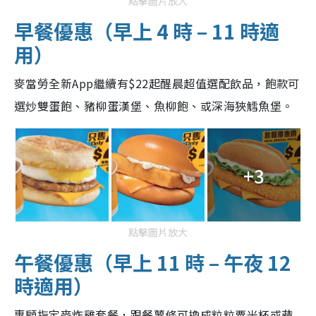
點擊圖片放大
早餐優惠（早上 4 時 – 11 時適
用）
麥當勞全新App繼續有$22起醒晨超值選配飲品，飽款可
選炒雙蛋飽、豬柳蛋漢堡、魚柳飽、或深海狹鱈魚堡。
+3
點擊圖片放大
午餐優惠（早上 11 時 – 午夜 12
時適用）
惠顧指定麥炸雞套餐，跟餐薯條可換成粒粒粟米杯或蘋