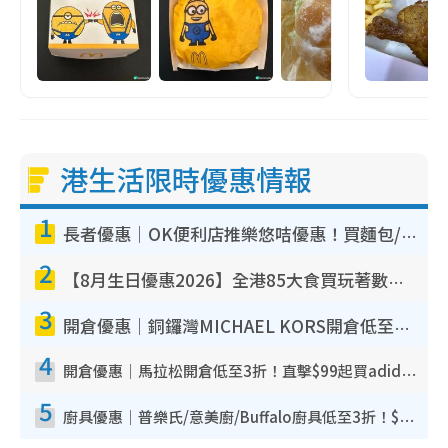
港生活限時優惠情報
1
長者優惠｜OK便利店推樂悠咭優惠！買麵包/牛奶/保健品拍卡即減
2
【8月生日優惠2026】全港85大食買玩著數攻略 自助餐/火鍋放題同行免費＋誠品/DONKI送現金券
3
開倉優惠｜銅鑼灣MICHAEL KORS開倉低至17折！直擊$500起買手袋/銀包/鞋款 必買經典Jet Set系列
4
開倉優惠｜馬拉松開倉低至3折！直擊$99起買adidas／New Balance／Puma鞋款 STANLEY保溫杯劈價至$119起
5
廚具優惠｜普樂氏/意美廚/Buffalo廚具低至3折！$89起買煎鍋／炒鑊／個人鍋 同場小家電激減至$99起