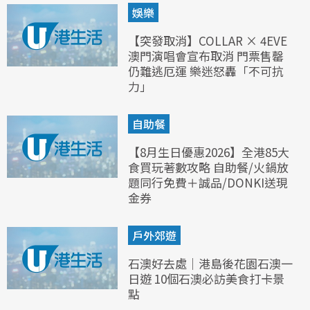
娛樂
【突發取消】COLLAR × 4EVE
澳門演唱會宣布取消 門票售罄
仍難逃厄運 樂迷怒轟「不可抗
力」
自助餐
【8月生日優惠2026】全港85大
食買玩著數攻略 自助餐/火鍋放
題同行免費＋誠品/DONKI送現
金券
戶外郊遊
石澳好去處｜港島後花園石澳一
日遊 10個石澳必訪美食打卡景
點