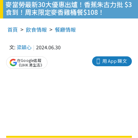
麥當勞最新30大優惠出爐！香蕉朱古力批 $3
食到！周末限定麥香雞桶餐$108！
首頁
飲食情報
餐廳情報
文:
梁穎心
2024.06.30
在Google追蹤
用 App 睇文
《UHK 港生活》