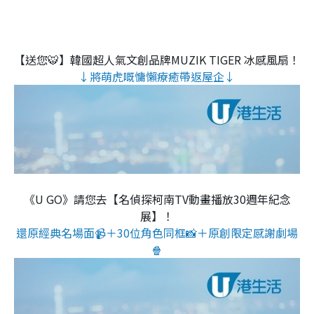
【送您🐯】韓國超人氣文創品牌MUZIK TIGER 冰感風扇！
↓將萌虎嘅慵懶療癒帶返屋企↓
《U GO》請您去【名偵探柯南TV動畫播放30週年紀念
展】！
還原經典名場面📹＋30位角色同框📸＋原創限定感謝劇場
🍿