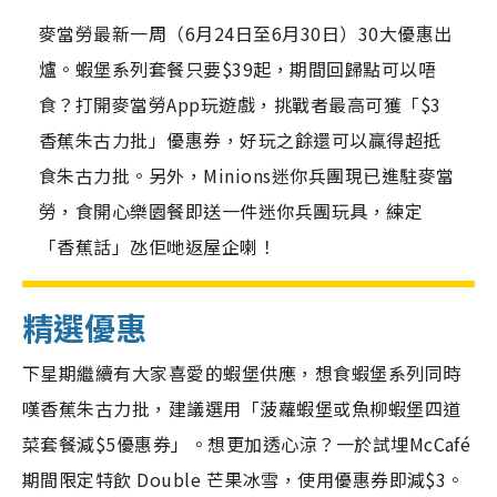
麥當勞最新一周（6月24日至6月30日）30大優惠出
爐。蝦堡系列套餐只要$39起，期間回歸點可以唔
食？打開麥當勞App玩遊戲，挑戰者最高可獲「$3
香蕉朱古力批」優惠券，好玩之餘還可以贏得超抵
食朱古力批。另外，Minions迷你兵團現已進駐麥當
勞，食開心樂園餐即送一件迷你兵團玩具，練定
「香蕉話」氹佢哋返屋企喇！
精選優惠
下星期繼續有大家喜愛的蝦堡供應，想食蝦堡系列同時
嘆香蕉朱古力批，建議選用「菠蘿蝦堡或魚柳蝦堡四道
菜套餐減$5優惠券」。想更加透心涼？一於試埋McCafé
期間限定特飲 Double 芒果冰雪，使用優惠券即減$3。