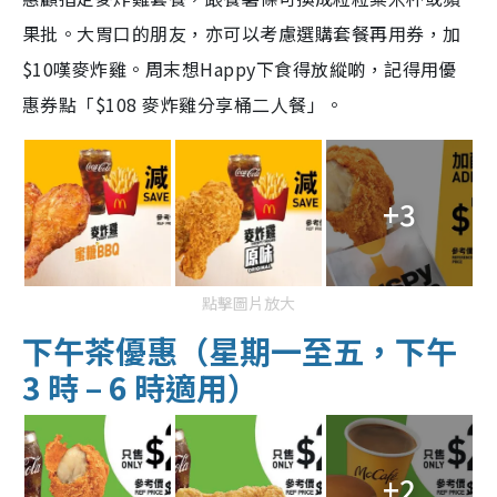
果批。大胃口的朋友，亦可以考慮選購套餐再用券，加
$10嘆麥炸雞。周末想Happy下食得放縱啲，記得用優
惠券點「$108 麥炸雞分享桶二人餐」。
+3
點擊圖片放大
下午茶優惠（星期一至五，下午
3 時 – 6 時適用）
+2