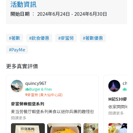
活動資訊
m
:
r
3
e
5
e
a
.
開始日期
2024年6月24日 - 2024年6月30日
n
6
0
i
%
n
著數
飲食優惠
麥當勞
著數優惠
i
n
PayMe
g
更多真實評價
T
i
quincy967
m
char
Burger & Fries
著
e
麥當勞 (黃大仙中心店)
M記$30麥
麥當勞🍔蝦堡系列
依家閑閑地食餐
麦当劳餐厅蝦堡系列美食以迷你兵團的趣怪包装盛載,可爱《味》力和風滋味｡ 
閱讀更多
閱讀更多