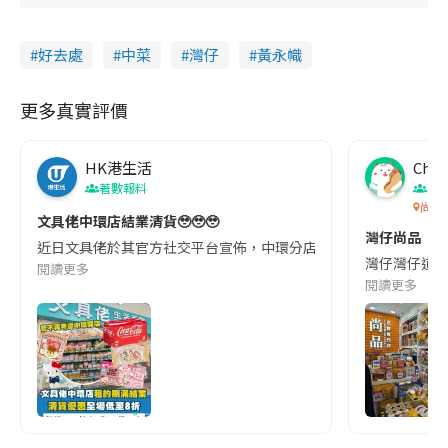
好去處
中菜
灣仔
黃永幟
更多真實評價
HK港生活
Chan
著數報料
著
尚品
文具佬中環店結業清貨🥹🥹🥹
灣仔尚品
近日文具佬於其官方社交平台宣佈，中環分店因租約期滿正式結業。並於
灣仔灣仔道尚品
閱讀更多
閱讀更多