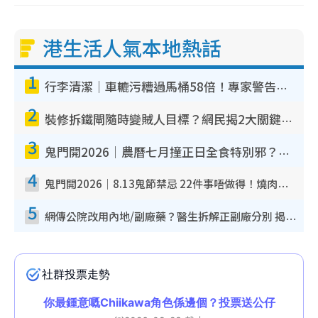
港生活人氣本地熱話
1
行李清潔｜車轆污糟過馬桶58倍！專家警告忌用酒精抹 教1招免污手除菌
2
裝修拆鐵閘隨時變賊人目標？網民揭2大關鍵用途：裝新式等於白裝？附新舊鐵閘分別
3
鬼門開2026｜農曆七月撞正日全食特別邪？專家警告切忌做一事！揭4大禁忌+2招保平安
4
鬼門開2026｜8.13鬼節禁忌 22件事唔做得！燒肉、刺身要少食？半夜勿吹口哨/打呢個電話
5
網傳公院改用內地/副廠藥？醫生拆解正副廠分別 揭4類人換藥隨時出事