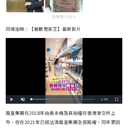
點擊圖片放大
同場加映：【著數慳家王】最新影片
R
-
1:56
L
P
U
F
o
l
n
u
a
a
m
l
e
d
y
u
l
龍皇集團在2018年由黃永幟及其拍檔在香港港交所上
e
t
s
d
e
c
m
:
r
市，但在2021年已經沽清龍皇集團全部股權，同年更因
2
e
7
e
a
.
n