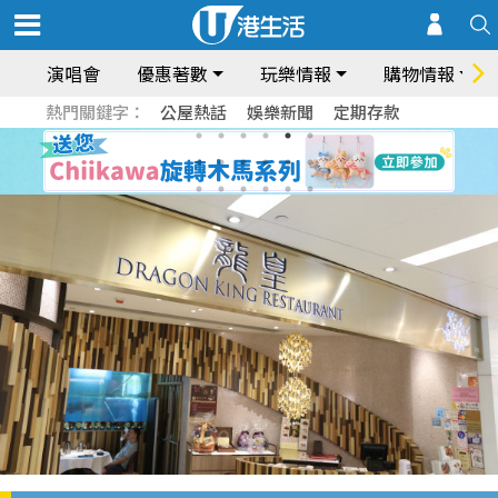
演唱會
優惠著數
玩樂情報
購物情報
熱門關鍵字：
公屋熱話
娛樂新聞
定期存款