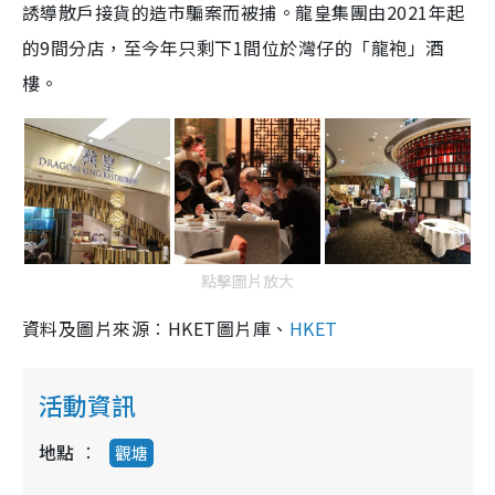
9
誘導散戶接貨的造市騙案而被捕。
龍皇集團由2021年起
3
i
%
的9間分店，至今年只剩下1間位於灣仔的「龍袍」酒
n
樓。
i
n
g
T
i
m
點擊圖片放大
e
資料及圖片來源︰HKET圖片庫、
HKET
活動資訊
地點
觀塘