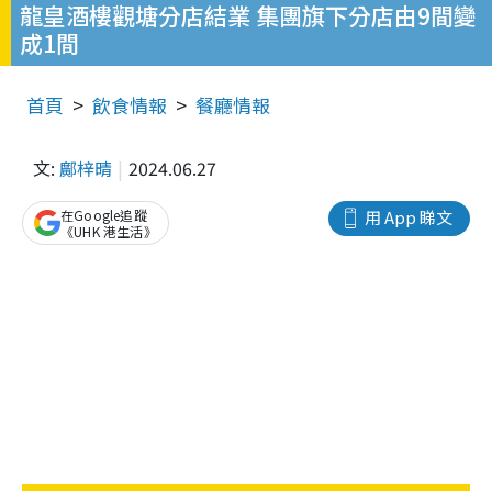
龍皇酒樓觀塘分店結業 集團旗下分店由9間變
成1間
首頁
飲食情報
餐廳情報
文:
鄺梓晴
2024.06.27
在Google追蹤
用 App 睇文
《UHK 港生活》