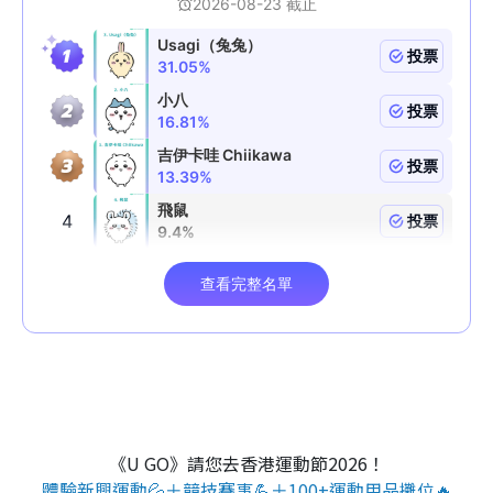
《U GO》請您去香港運動節2026！
體驗新興運動💦＋競技賽事💪＋100+運動用品攤位🔥