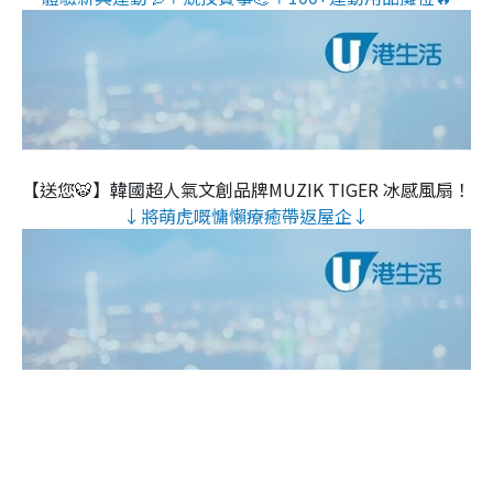
【送您🐯】韓國超人氣文創品牌MUZIK TIGER 冰感風扇！
↓將萌虎嘅慵懶療癒帶返屋企↓