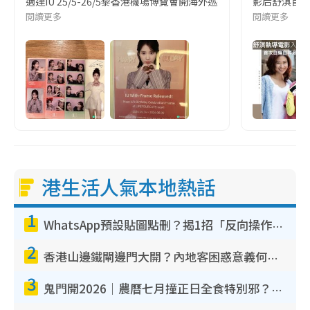
適逢IU 25/5-26/5黎香港機場博覽會開海外巡迴演唱會,16/5
影后舒淇首次
閱讀更多
閱讀更多
港生活人氣本地熱話
1
WhatsApp預設貼圖點刪？揭1招「反向操作」還原簡潔介面 附3步實測教學
2
香港山邊鐵閘邊門大開？內地客困惑意義何在！網民神回覆：呢種叫法理性防禦
3
鬼門開2026｜農曆七月撞正日全食特別邪？專家警告切忌做一事！揭4大禁忌+2招保平安