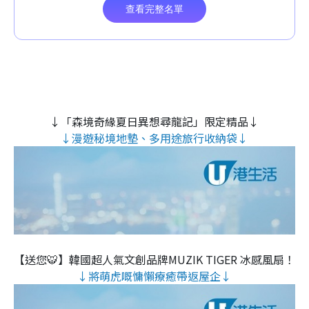
↓「森境奇緣夏日異想尋龍記」限定精品↓
↓漫遊秘境地墊、多用途旅行收納袋↓
【送您🐯】韓國超人氣文創品牌MUZIK TIGER 冰感風扇！
↓將萌虎嘅慵懶療癒帶返屋企↓