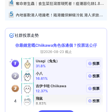
4
奪命寄生蟲｜食生菜狂瀉首現死者！疫潮惡化錄1.8萬宗病例 揭洗菜3大謬誤
5
內地客歎港人唔識老！揭港鐵保鮮級冷氣 港人求放過：咪投訴