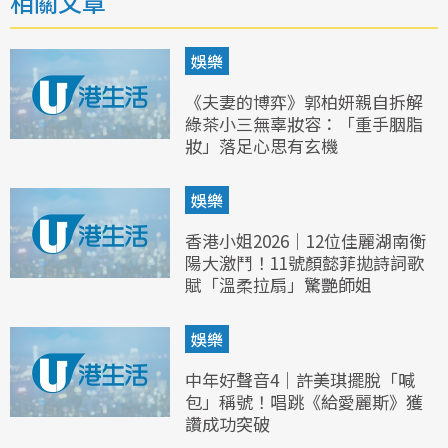
相關文章
娛樂
《夫妻的博弈》郭柏妍親自拆解
綠茶小三無辜妝容：「重手胭脂
妝」落足心思有玄機
娛樂
香港小姐2026｜12位佳麗湖南衡
陽大激鬥！11號顏懿菲拋詩詞歌
賦「溫柔拉扇」驚艷師姐
娛樂
中年好聲音4｜許美琪擺脫「喊
包」稱號！唱跳《給愛麗斯》獲
讚成功突破