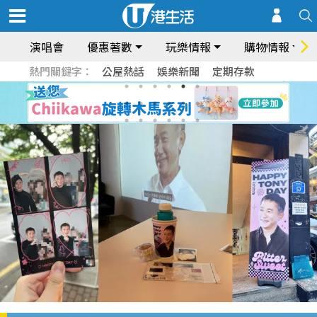
演唱會
優惠著數
玩樂情報
購物情報
熱門關鍵字：
公屋熱話
娛樂新聞
定期存款