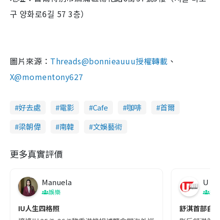
구 양화로6길 57 3층）
圖片來源：
Threads@bonnieauuu授權轉載
、
X@momentony627
好去處
電影
Cafe
咖啡
首爾
梁朝偉
南韓
文娛藝術
更多真實評價
Manuela
U Ma
娛樂
娛
IU人生四格照
舒淇首部自