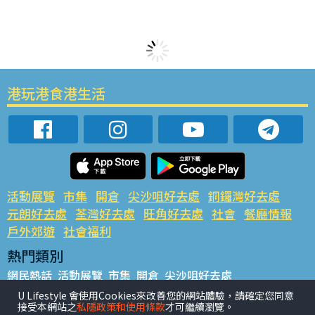
港玩港食港生活
活動展覽
市集
開倉
尖沙咀好去處
銅鑼灣好去處
元朗好去處
荃灣好去處
旺角好去處
社會
餐廳情報
戶外郊遊
社會福利
熱門類別
網民熱話
活動展覽
市集
開倉
尖沙咀好去處
銅鑼灣好去處
元朗好去處
荃灣好去處
旺角好去處
社會
U Lifestyle 會使用Cookies來改善您的網站體驗，請確定您同意
接受本網站之
私隱政策和使用條款
才可繼續瀏覽。
餐廳情報
戶外郊遊