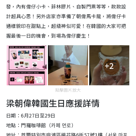
發，內有偉仔小卡、菲林膠片、自製門票等等，款款設
計超具心思！另外店家亦準備了朝偉馬卡龍，將偉仔卡
通樣貌印在甜點上，超級神似可愛！在韓國的大家可把
握最後一日的機會，到場為偉仔慶生！
+2
點擊圖片放大
梁朝偉韓國生日應援詳情
日期：6月27日至29日
地點：門羅咖啡館（카페 먼로）
地址：首爾特別市麻浦區楊花路6街57號3樓（서울 마포