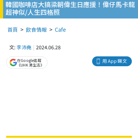
韓國咖啡店大搞梁朝偉生日應援！偉仔馬卡龍
超神似/人生四格照
首頁
飲食情報
Cafe
文:
李沛堯
2024.06.28
在Google追蹤
用 App 睇文
《UHK 港生活》