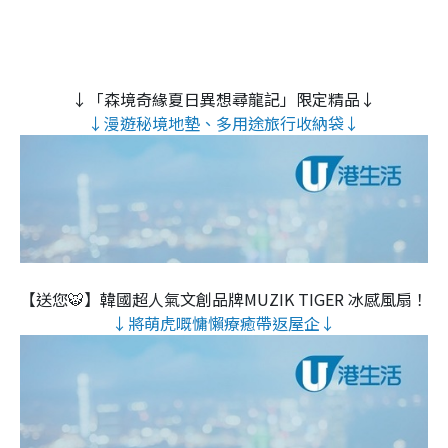
↓「森境奇緣夏日異想尋龍記」限定精品↓
↓漫遊秘境地墊、多用途旅行收納袋↓
【送您🐯】韓國超人氣文創品牌MUZIK TIGER 冰感風扇！
↓將萌虎嘅慵懶療癒帶返屋企↓