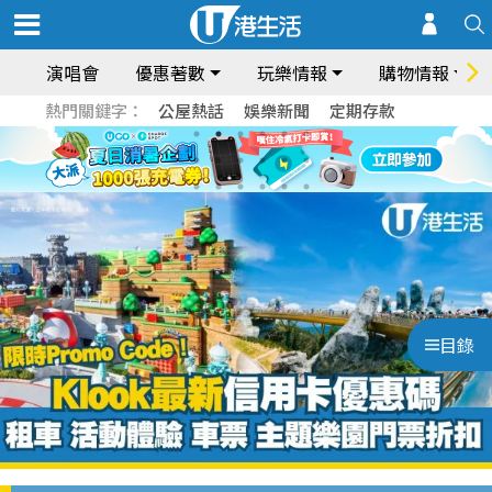
演唱會
優惠著數
玩樂情報
購物情報
熱門關鍵字：
公屋熱話
娛樂新聞
定期存款
目錄