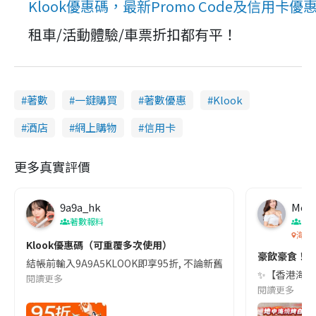
Klook優惠碼，最新Promo Code及信用卡
租車/活動體驗/車票折扣都有平！
著數
一鍵購買
著數優惠
Klook
酒店
網上購物
信用卡
更多真實評價
9a9a_hk
Moni
著數報料
香
海灣
Klook優惠碼（可重覆多次使用）
豪飲豪食！珍寶
結帳前輸入9A9A5KLOOK即享95折, 不論新舊會員可重覆使用3次
✨【香港海洋公
閱讀更多
閱讀更多