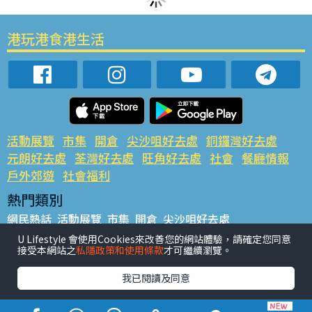
港玩港食港生活
活動展覽
市集
開倉
尖沙咀好去處
銅鑼灣好去處
元朗好去處
荃灣好去處
旺角好去處
社會
餐廳情報
戶外郊遊
社會福利
熱門類別
網民熱話
活動展覽
市集
開倉
尖沙咀好去處
銅鑼灣好去處
元朗好去處
荃灣好去處
旺角好去處
社會
U Lifestyle 會使用Cookies來改善您的網站體驗，請確定您同意
接受本網站之
私隱政策和使用條款
才可繼續瀏覽。
餐廳情報
戶外郊遊
熱門標籤
我已閱讀及同意
#UGO搵好去處
#人氣活動推介
#美食社群熱話