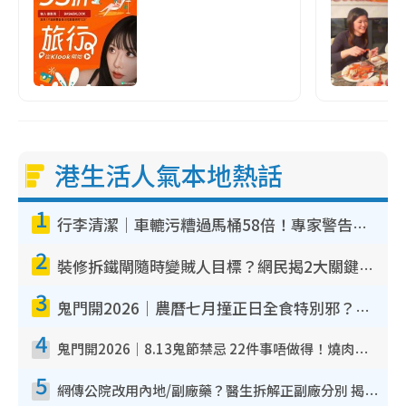
港生活人氣本地熱話
1
行李清潔｜車轆污糟過馬桶58倍！專家警告忌用酒精抹 教1招免污手除菌
2
裝修拆鐵閘隨時變賊人目標？網民揭2大關鍵用途：裝新式等於白裝？附新舊鐵閘分別
3
鬼門開2026｜農曆七月撞正日全食特別邪？專家警告切忌做一事！揭4大禁忌+2招保平安
4
鬼門開2026｜8.13鬼節禁忌 22件事唔做得！燒肉、刺身要少食？半夜勿吹口哨/打呢個電話
5
網傳公院改用內地/副廠藥？醫生拆解正副廠分別 揭4類人換藥隨時出事