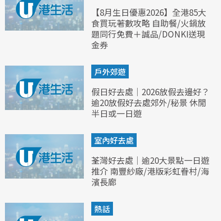
【8月生日優惠2026】全港85大
食買玩著數攻略 自助餐/火鍋放
題同行免費＋誠品/DONKI送現
金券
戶外郊遊
假日好去處｜2026放假去邊好？
逾20放假好去處郊外/秘景 休閒
半日或一日遊
室內好去處
荃灣好去處｜逾20大景點一日遊
推介 南豐紗廠/港版彩虹眷村/海
濱長廊
熱話