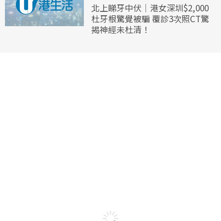
北上睇牙中伏｜港女深圳$2,000
杜牙根驚覺被騙 覆診3次照CT驚
揭神經未杜清！