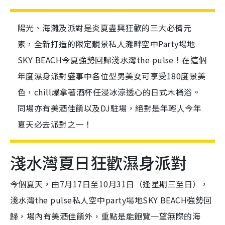
陽光、海灘及派對是炎夏盡興狂歡的三大必備元
素，全新打造的限定靚景私人灘畔空中Party場地
SKY BEACH今夏強勢回歸淺水灣the pulse！在這個
年度濕身派對盛事中各位型男美女可享受180度景美
色，chill爆拿著酒杯任浸冰涼透心的日式木桶浴。
同場亦有美酒佳餚以及DJ駐場，絕對是年輕人今年
夏天必去派對之一！
淺水灣夏日狂歡濕身派對
今個夏天，由7月17日至10月31日（逢星期三至日），
淺水灣the pulse私人空中party場地SKY BEACH強勢回
歸，場內有美酒佳餚外，重點是能飽覽一望無際的海