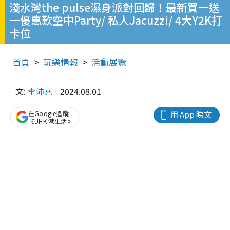
淺水灣the pulse濕身派對回歸！最新買一送
一優惠歎空中Party/ 私人Jacuzzi/ 4大Y2K打
卡位
首頁
玩樂情報
活動展覽
文:
李沛堯
2024.08.01
在Google追蹤
用 App 睇文
《UHK 港生活》