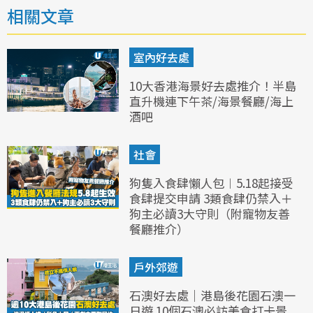
相關文章
室內好去處
10大香港海景好去處推介！半島
直升機連下午茶/海景餐廳/海上
酒吧
社會
狗隻入食肆懶人包︱5.18起接受
食肆提交申請 3類食肆仍禁入＋
狗主必讀3大守則（附寵物友善
餐廳推介）
戶外郊遊
石澳好去處｜港島後花園石澳一
日遊 10個石澳必訪美食打卡景