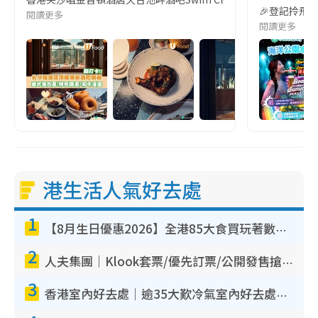
🎉登記拎飛： 
閱讀更多
閱讀更多
港生活人氣好去處
1
【8月生日優惠2026】全港85大食買玩著數攻略 自助餐/火鍋放題同行免費＋誠品/DONKI送現金券
2
人夫集團｜Klook套票/優先訂票/公開發售搶飛攻略！附票價.購票連結.場地座位表
3
香港室內好去處｜逾35大歎冷氣室內好去處推介 室內活動免費避雨無懼落雨