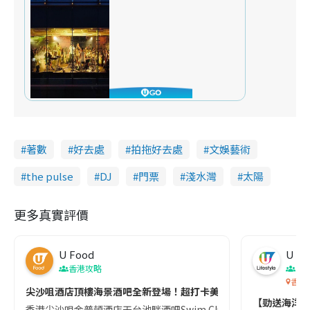
著數
好去處
拍拖好去處
文娛藝術
the pulse
DJ
門票
淺水灣
太陽
更多真實評價
U Food
U Lif
香港攻略
香
香港
尖沙咀酒店頂樓海景酒吧全新登場！超打卡美式復古風/特色調酒/
【勁送海洋公園
香港尖沙咀金普頓酒店天台池畔酒吧Swim Club正式開幕！Swim 