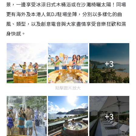
景，一邊享受冰涼日式木桶浴或在沙灘椅曬太陽！同場
更有海外及本港人氣DJ駐場坐陣，分別以多樣化的曲
風、類型，以及創意電音與大家盡情享受音樂狂歡和濕
身快感。
+3
點擊圖片放大
+3