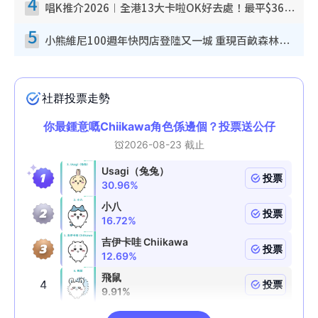
4
唱K推介2026︱全港13大卡啦OK好去處！最平$36起 日文K都有！(附地址+收費詳情)
5
小熊維尼100週年快閃店登陸又一城 重現百畝森林經典場景／獨家限定盲盒登場／專屬DIY香水