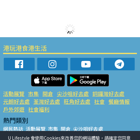
港玩港食港生活
活動展覽
市集
開倉
尖沙咀好去處
銅鑼灣好去處
元朗好去處
荃灣好去處
旺角好去處
社會
餐廳情報
戶外郊遊
社會福利
熱門類別
網民熱話
活動展覽
市集
開倉
尖沙咀好去處
銅鑼灣好去處
元朗好去處
荃灣好去處
旺角好去處
社會
U Lifestyle 會使用Cookies來改善您的網站體驗，請確定您同意