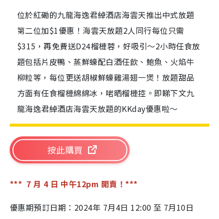
位於紅磡的九龍海逸君綽酒店海雲天推出中式放題
第二位加$1優惠！海雲天放題2人同行每位只需
$315，再免費送D24榴槤蓉，好吸引～2小時任食放
題包括片皮鴨、蒸鮮蠔配白酒任飲、鮑魚、火焰牛
柳粒等，每位更送胡椒鮮蠔雞湯翅一煲！放題甜品
方面有任食榴槤綿綿冰，啱晒榴槤控。即睇下文九
龍海逸君綽酒店海雲天放題的KKday優惠啦～
按此購買
*** 7 月 4 日 中午12pm 開賣！***
優惠期預訂日期：2024年 7月4日 12:00 至 7月10日