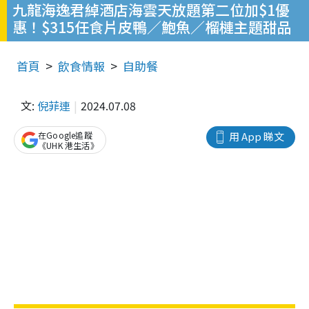
九龍海逸君綽酒店海雲天放題第二位加$1優
惠！$315任食片皮鴨／鮑魚／榴槤主題甜品
首頁
飲食情報
自助餐
文:
倪菲連
2024.07.08
在Google追蹤
用 App 睇文
《UHK 港生活》