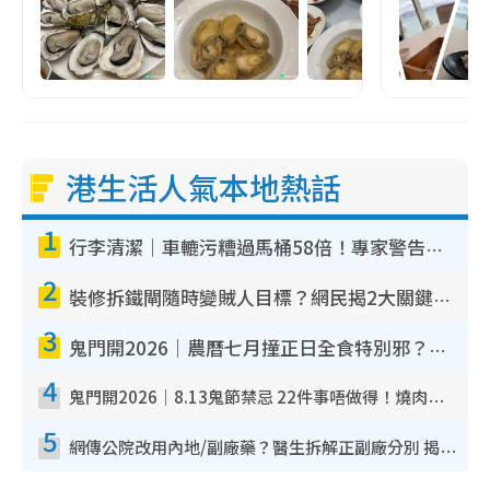
港生活人氣本地熱話
1
行李清潔｜車轆污糟過馬桶58倍！專家警告忌用酒精抹 教1招免污手除菌
2
裝修拆鐵閘隨時變賊人目標？網民揭2大關鍵用途：裝新式等於白裝？附新舊鐵閘分別
3
鬼門開2026｜農曆七月撞正日全食特別邪？專家警告切忌做一事！揭4大禁忌+2招保平安
4
鬼門開2026｜8.13鬼節禁忌 22件事唔做得！燒肉、刺身要少食？半夜勿吹口哨/打呢個電話
5
網傳公院改用內地/副廠藥？醫生拆解正副廠分別 揭4類人換藥隨時出事