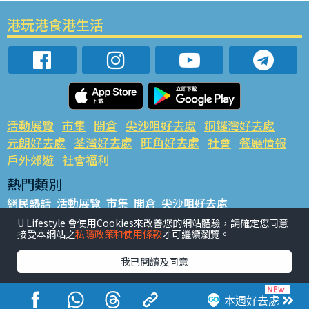
港玩港食港生活
活動展覽
市集
開倉
尖沙咀好去處
銅鑼灣好去處
元朗好去處
荃灣好去處
旺角好去處
社會
餐廳情報
戶外郊遊
社會福利
熱門類別
網民熱話
活動展覽
市集
開倉
尖沙咀好去處
銅鑼灣好去處
元朗好去處
荃灣好去處
旺角好去處
社會
U Lifestyle 會使用Cookies來改善您的網站體驗，請確定您同意
接受本網站之
私隱政策和使用條款
才可繼續瀏覽。
餐廳情報
戶外郊遊
熱門標籤
我已閱讀及同意
#UGO搵好去處
#人氣活動推介
#美食社群熱話
#親子玩樂好去處
#ULifestyle應用程式
#限時搶
本週好去處