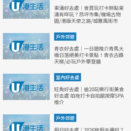
東涌好去處｜食買玩打卡熱點東
涌有咩玩？昂坪市集/機場古物
園/港版天使之路/城寨風街市
戶外郊遊
青衣好去處｜一日遊推介青馬大
橋日落絕美打卡景點！青衣古蹟
天梯/必玩戶外攀登牆
室內好去處
旺角好去處｜逾20玩樂行街美食
好去處 拍拖打卡自拍館按摩SPA
推介
戶外郊遊
假日好去處｜2026放假去邊好？