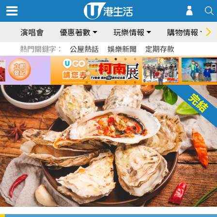
演唱會
優惠著數
玩樂情報
購物情報
熱門關鍵字：
公屋熱話
娛樂新聞
定期存款