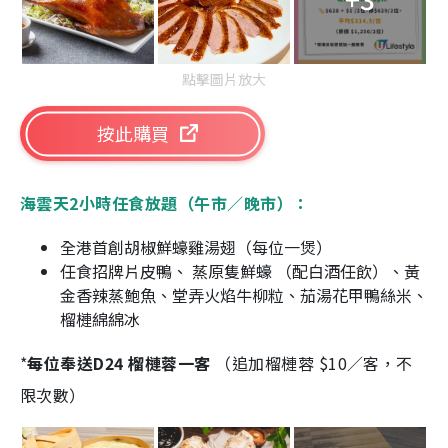
點擊圖片放大
按此購買
海雲天2小時任食放題（午市／晚市）：
全港首創胡椒鮮蠔雞湯翅（每位一煲）
任食招牌片皮鴨、 蒸原隻鮮蠔 （配白酒任飲）、黃
金香辣蒸鮑魚、堂弄火焰牛柳粒、茄湯花甲鴨絲米、
榴槤綿綿冰
*
每位奉送D24 榴槤蓉一客
（追加榴槤蓉 $10／客，不
限次數）