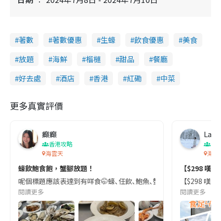
著數
著數優惠
生蠔
飲食優惠
美食
放題
海鮮
榴槤
甜品
餐廳
好去處
酒店
香港
紅磡
中菜
更多真實評價
癲癲
Lala
香港攻略
香
海雲天
海雲
蠔飲鮑食飽，蟹腳放題！
【$298 嘆
呢個標題應該表達到有咩食🤭蠔､任飲､鮑魚､蟹腳任食!其實唔止咁小,仲
【$298 嘆
閱讀更多
閱讀更多