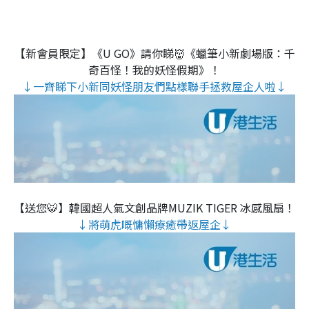
【新會員限定】《U GO》請你睇👹《蠟筆小新劇場版：千
奇百怪！我的妖怪假期》！
↓一齊睇下小新同妖怪朋友們點樣聯手拯救屋企人啦↓
【送您🐯】韓國超人氣文創品牌MUZIK TIGER 冰感風扇！
↓將萌虎嘅慵懶療癒帶返屋企↓