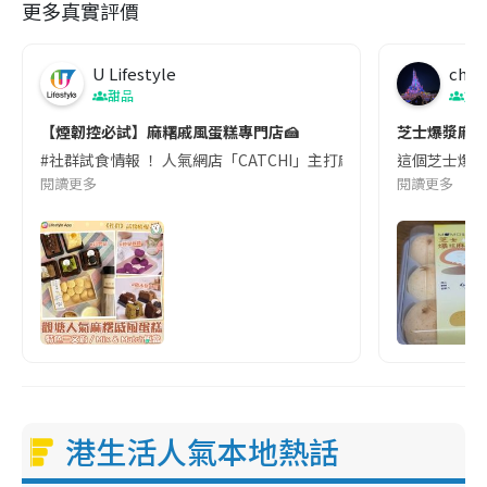
更多真實評價
U Lifestyle
char
甜品
旅
【煙韌控必試】麻糬戚風蛋糕專門店🍰
芝士爆漿麻糬？
#社群試食情報 ！ 人氣網店「CATCHI」主打麻糬系甜品😍「麻糬三文
這個芝士爆漿麻
閱讀更多
閱讀更多
港生活人氣本地熱話