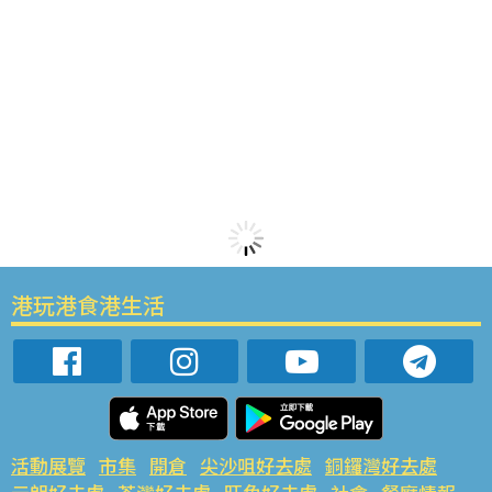
港玩港食港生活
活動展覽
市集
開倉
尖沙咀好去處
銅鑼灣好去處