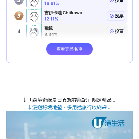
↓「森境奇緣夏日異想尋龍記」限定精品↓
↓漫遊秘境地墊、多用途旅行收納袋↓