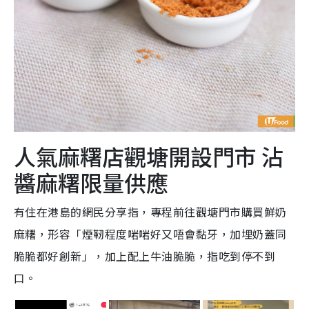
人氣麻糬店觀塘開設門市 沾
醬麻糬限量供應
有住在港島的網民分享指，專程前往觀塘門市購買鮮奶
麻糬，形容「煙靭程度啱啱好又唔會黏牙，加埋奶蓋同
脆脆都好創新」，加上配上牛油脆脆，指吃到停不到
口。