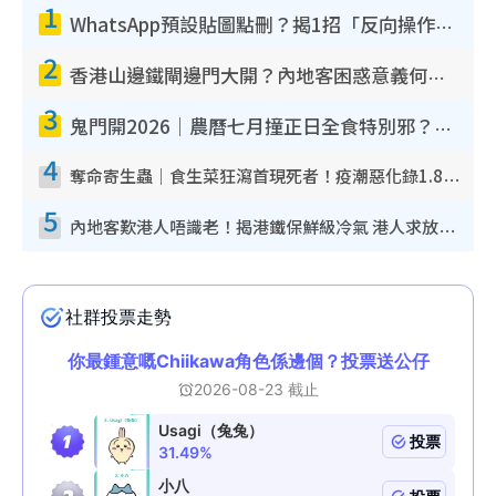
1
WhatsApp預設貼圖點刪？揭1招「反向操作」還原簡潔介面 附3步實測教學
2
香港山邊鐵閘邊門大開？內地客困惑意義何在！網民神回覆：呢種叫法理性防禦
3
鬼門開2026｜農曆七月撞正日全食特別邪？專家警告切忌做一事！揭4大禁忌+2招保平安
4
奪命寄生蟲｜食生菜狂瀉首現死者！疫潮惡化錄1.8萬宗病例 揭洗菜3大謬誤
5
內地客歎港人唔識老！揭港鐵保鮮級冷氣 港人求放過：咪投訴