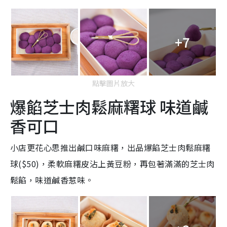
+7
點擊圖片放大
爆餡芝士肉鬆麻糬球 味道鹹
香可口
小店更花心思推出鹹口味麻糬，出品
爆餡芝士肉鬆麻糬
球($50)，柔軟
麻糬皮沾上黃豆粉，
再包著滿滿的芝士肉
鬆餡，
味道鹹香惹味。