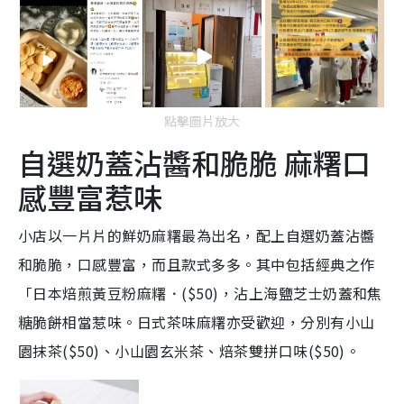
點擊圖片放大
自選奶蓋沾醬和脆脆 麻糬口
感豐富惹味
小店以一片片的鮮奶麻糬最為出名，配上自選奶蓋沾醬
和脆脆，口感豐富，而且款式多多。其中包括經典之作
「日本焙煎黃豆粉麻糬．($50)，沾上海鹽芝士奶蓋和焦
糖脆餅相當惹味。日式茶味麻糬亦受歡迎，分別有小山
園抹茶($50)、小山園玄米茶、焙茶雙拼口味($50)。