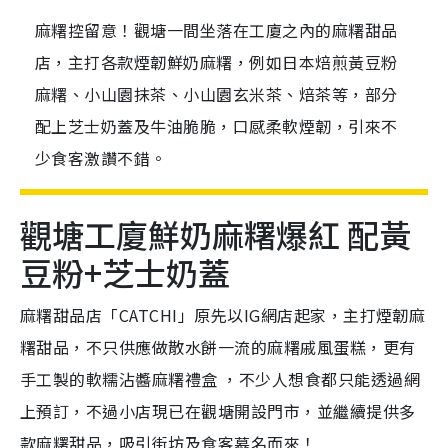
麻糬控留意！觀塘一間坐落在工廈之內的麻糬甜品
店，主打各款煙韌鮮奶麻糬，例如日本焙煎黃豆粉
麻糬、小山園抹茶、小山園玄米茶、焙茶等，部分
配上芝士奶蓋及牛油脆脆，口感柔軟煙韌，引來不
少食客激讚不錯。
觀塘工廈鮮奶麻糬爆紅 配黃
豆粉+芝士奶蓋
麻糬甜品店「CATCHI」原先以IG網店起家，主打煙韌麻
糬甜品，不只供應做散水餅一流的麻糬戚風蛋糕，更有
手工製的軟糯沾醬麻糬禮盒 ，不少人想食都只能透過網
上預訂，不過小店現已在觀塘開設門市，並繼續提供多
款麻糬甜品，吸引街坊及食客慕名而來！