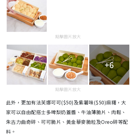
點擊圖片放大
+6
點擊圖片放大
此外，更加有
法芙娜可可
($50)及
紫薯味
($50)麻糬，大
家可以自由配搭士多啤梨奶蓋醬、牛油薄脆片、肉鬆、
朱古力曲奇碎、可可脆片、黃金藜麥脆粒及Oreo碎等配
料。