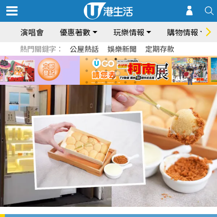
演唱會
優惠著數
玩樂情報
購物情報
熱門關鍵字：
公屋熱話
娛樂新聞
定期存款