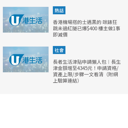
熱話
香港機場搭的士遇黑的 咪錶狂
跳未過紅隧已爆$400 樓主做1事
即減價
社會
長者生活津貼申請懶人包︱長生
津金額增至4345元！申請資格/
資產上限/步驟一文看清（附網
上驗算連結）