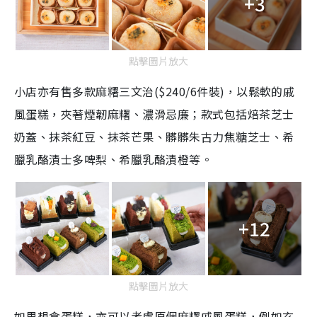
+3
點擊圖片放大
小店亦有售多款麻糬三文治($240/6件裝)，
以鬆軟的戚
風蛋糕，夾著煙韌麻糬、濃滑忌廉；款式包括焙茶芝士
奶蓋、抹茶紅豆、抹茶芒果、髒髒朱古力焦糖芝士、希
臘乳酪漬士多啤梨、希臘乳酪漬橙等。
+12
點擊圖片放大
如果想食蛋糕，亦可以考慮原個麻糬戚風蛋糕，例如玄