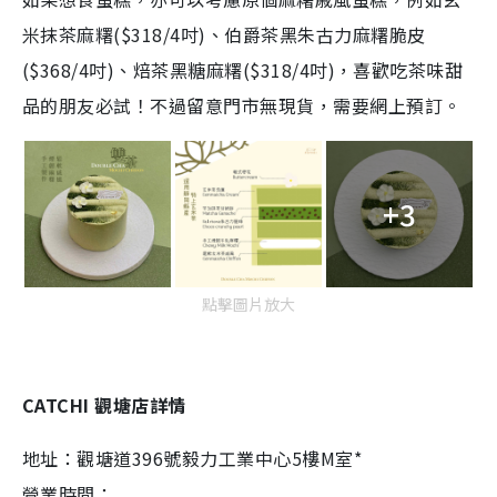
米抹茶麻糬($318/4吋)
、
伯爵茶黑朱古力麻糬脆皮
($368/4吋)
、
焙茶黑糖麻糬($318/4吋)，喜歡吃茶味甜
品的朋友必試！不過留意門市無現貨，需要網上預訂。
+3
點擊圖片放大
CATCHI 觀塘店詳情
地址：觀塘道396號毅力工業中心5樓M室*
營業時間：