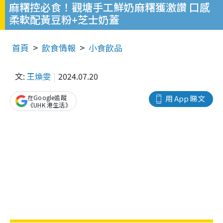
麻糬控必食！觀塘手工鮮奶麻糬獲激讚 口感
柔軟配黃豆粉+芝士奶蓋
首頁
飲食情報
小食飲品
文:
王煥雯
2024.07.20
在Google追蹤
用 App 睇文
《UHK 港生活》