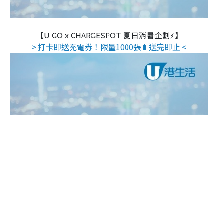
【U GO x CHARGESPOT 夏日消暑企劃⚡】
> 打卡即送充電券！限量1000張🔋送完即止 <