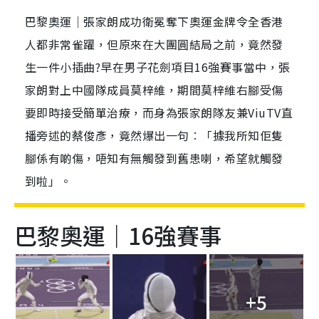
巴黎奧運｜張家朗成功衛冕奪下奧運金牌令全香港
人都非常雀躍，但原來在大團圓結局之前，竟然發
生一件小插曲?早在男子花劍項目16強賽事當中，張
家朗對上中國隊成員莫梓維，期間莫梓維右腳受傷
要即時接受簡單治療，而身為張家朗隊友兼ViuTV直
播旁述的蔡俊彥，竟然爆出一句︰「據我所知佢隻
腳係有啲傷，唔知有無觸發到舊患喇，希望就觸發
到啦」。
巴黎奧運｜16強賽事
+5