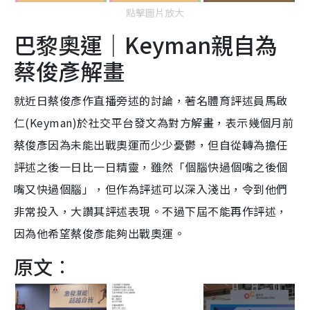
點擊圖片放大
巴黎奧運｜Keyman親自為
蔡俊彥解畫
就近日蔡俊彥作直播旁述的討論，著名體育評述員馬啟
仁(Keyman)於社交平台發文為對方解畫，表示幾個月前
蔡俊彥因為未能出戰奧運而少少憂鬱，但自從轉為擔任
評述之後一日比一日精靈，雖然「個腦快過個嘴之後個
嘴又快過個腦」，但作為評述可以深入淺出，令到他們
非常投入，大讚其評述表現。不過下屆不能再作評述，
因為他希望蔡俊彥能夠出戰奧運。
原文︰