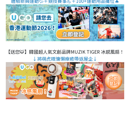
體驗新興運動💦＋競技賽事💪＋100+運動用品攤位🔥
【送您🐯】韓國超人氣文創品牌MUZIK TIGER 冰感風扇！
↓將萌虎嘅慵懶療癒帶返屋企↓