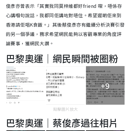
俊彥亦曾表示「其實我同莫梓維都好friend 㗎，唔係存
心講嗰句說話，我都同佢講咗對唔住。希望遲啲佢來到
香港請佢唱K食飯。」其後蔡俊彥亦有繼續分析決賽引發
的另一個爭議，務求希望網民能夠以客觀專業的角度評
論賽事，獲網民大讚。
巴黎奧運｜網民瞬間被圈粉
+9
點擊圖片放大
巴黎奧運｜蔡俊彥過往相片