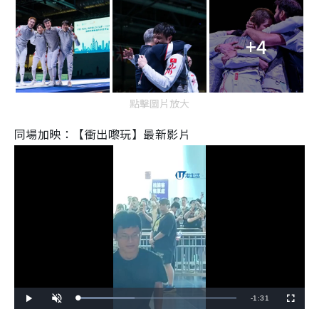
+4
點擊圖片放大
同場加映：【衝出嚟玩】最新影片
R
-
1:31
L
P
U
F
o
l
n
u
a
a
m
l