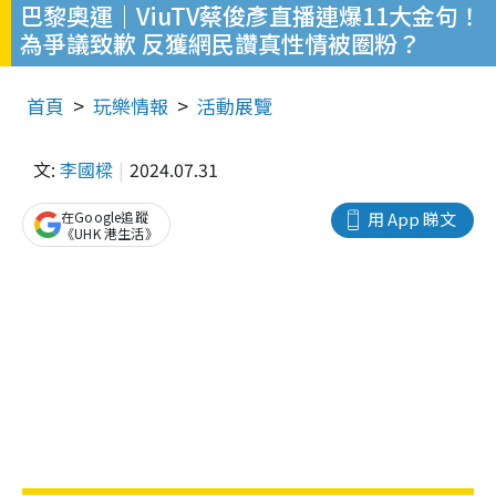
巴黎奧運｜ViuTV蔡俊彥直播連爆11大金句！
為爭議致歉 反獲網民讚真性情被圈粉？
首頁
玩樂情報
活動展覽
文:
李國樑
2024.07.31
在Google追蹤
用 App 睇文
《UHK 港生活》