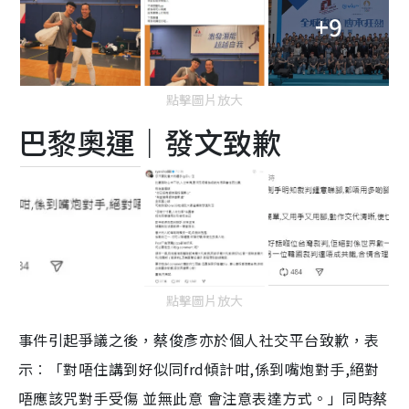
+9
點擊圖片放大
巴黎奧運｜發文致歉
點擊圖片放大
事件引起爭議之後，蔡俊彥亦於個人社交平台致歉，表
示︰「對唔住講到好似同frd傾計咁,係到嘴炮對手,絕對
唔應該咒對手受傷 並無此意 會注意表達方式。」同時蔡