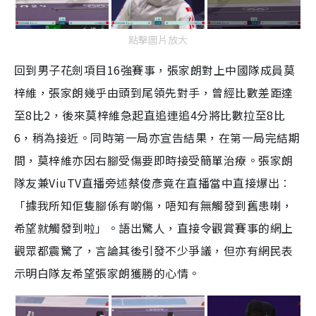
點擊圖片放大
回到男子花劍項目16強賽事，張家朗對上中國隊成員莫
梓維，張家朗幾乎由頭到尾領先對手，曾經比數差距達
至8比2，後來莫梓維急起直追連追4分將比數拉至8比
6，稍為接近。同時第一局亦宣告結果，在第一局完結期
間，莫梓維亦因右腳受傷要即時接受簡單治療。張家朗
隊友兼ViuTV直播旁述蔡俊彥竟在直播當中直接爆出︰
「據我所知佢隻腳係有啲傷，唔知有無觸發到舊患喇，
希望就觸發到啦」。語出驚人，直接令觀賞賽事的網上
觀眾都震驚了，言論其後引發不少爭議，但亦有網民表
示明白隊友希望張家朗獲勝的心情。