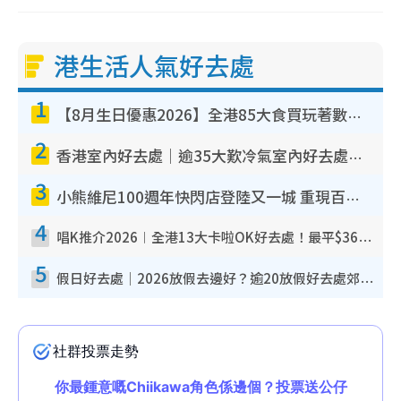
港生活人氣好去處
1
【8月生日優惠2026】全港85大食買玩著數攻略 自助餐/火鍋放題同行免費＋誠品/DONKI送現金券
2
香港室內好去處｜逾35大歎冷氣室內好去處推介 室內活動免費避雨無懼落雨
3
小熊維尼100週年快閃店登陸又一城 重現百畝森林經典場景／獨家限定盲盒登場／專屬DIY香水
4
唱K推介2026︱全港13大卡啦OK好去處！最平$36起 日文K都有！(附地址+收費詳情)
5
假日好去處｜2026放假去邊好？逾20放假好去處郊外/秘景 休閒半日或一日遊