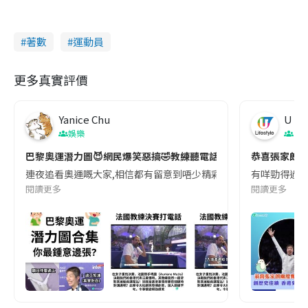
著數
運動員
更多真實評價
Yanice Chu
U Lif
娛樂
生
巴黎奧運潛力圖😈網民爆笑惡搞🤣教練聽電話/張家朗邪惡貼地鼓
恭喜張家朗兩
連夜追看奧運嘅大家,相信都有留意到唔少精彩時刻或者搞笑畫面,當中最多
有咩勁得過攞
閱讀更多
閱讀更多