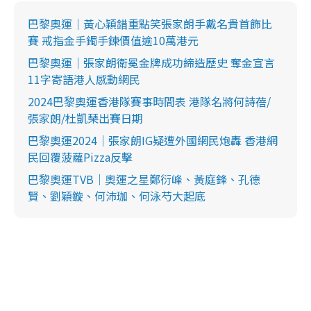
e
d
y
u
l
e
t
s
d
e
c
巴黎奧運｜黃心穎錯重點笑張家朗手戴名貴首飾比
m
:
r
3
e
賽 戒指金手鐲手鍊價值逾10萬港元
5
e
a
.
n
6
巴黎奧運｜張家朗衛冕金牌成功締造歷史 奪金宣言
0
i
%
11字寄語港人感動網民
n
2024巴黎奧運香港隊賽事時間表 港隊名將何詩蓓/
i
張家朗/杜凱琹出賽日期
n
巴黎奧運2024｜張家朗IG疑遭外國網民炮轟 香港網
g
民回覆菠蘿Pizza反擊
T
巴黎奧運TVB｜奧運之星鄭衍峰、黃庭鋒、孔德
i
賢、劉穎鏇、何沛珈、何泳芍大起底
m
e