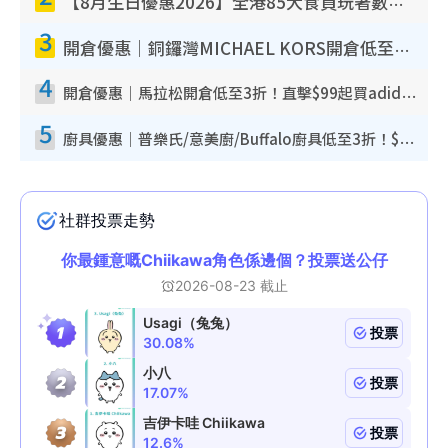
【8月生日優惠2026】全港85大食買玩著數攻略 自助餐/火鍋放題同行免費＋誠品/DONKI送現金券
3
開倉優惠｜銅鑼灣MICHAEL KORS開倉低至17折！直擊$500起買手袋/銀包/鞋款 必買經典Jet Set系列
4
開倉優惠｜馬拉松開倉低至3折！直擊$99起買adidas／New Balance／Puma鞋款 STANLEY保溫杯劈價至$119起
5
廚具優惠｜普樂氏/意美廚/Buffalo廚具低至3折！$89起買煎鍋／炒鑊／個人鍋 同場小家電激減至$99起