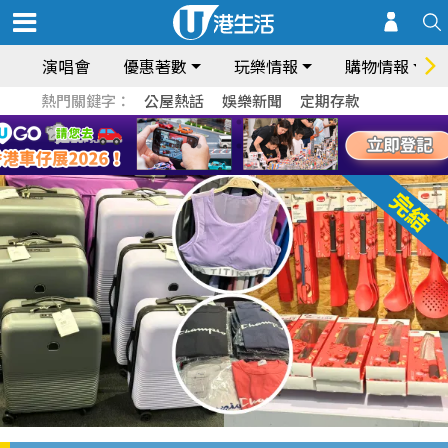
演唱會
優惠著數
玩樂情報
購物情報
熱門關鍵字：
公屋熱話
娛樂新聞
定期存款