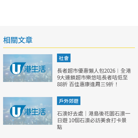
相關文章
社會
長者超市優惠懶人包2026︱全港
9大連鎖超市樂悠咭長者咭低至
88折 百佳惠康逢周三9折！
戶外郊遊
石澳好去處｜港島後花園石澳一
日遊 10個石澳必訪美食打卡景
點