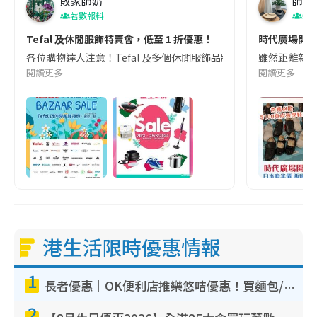
敗家師奶
師奶
著數報料
親
Tefal 及休閒服飾特賣會，低至 1 折優惠！
時代廣場開倉
各位購物達人注意！Tefal 及多個休閒服飾品將於 2024 年 3 月 20
雖然距離新學
閱讀更多
閱讀更多
港生活限時優惠情報
1
長者優惠｜OK便利店推樂悠咭優惠！買麵包/牛奶/保健品拍卡即減
2