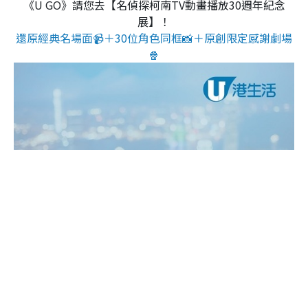
《U GO》請您去【名偵探柯南TV動畫播放30週年紀念
展】！
還原經典名場面📹＋30位角色同框📸＋原創限定感謝劇場
🍿