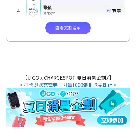
【U GO x CHARGESPOT 夏日消暑企劃⚡】
> 打卡即送充電券！限量1000張🔋送完即止 <