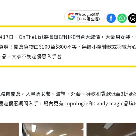
在Google追蹤
《UHK 港生活》
8月17日，OnTheList將會舉辦NIKE開倉大減價，大量男女裝
買啊！開倉貨物由$100至$800不等，無論小童鞋款或羽絨背
c品牌飾品，大家不妨趁優惠入手啦！
KE減價開倉，大量男女裝、波鞋、
外套
、褲款和袋款低至3折起
惠期間入手，場內更有Topologie和Candy magic品