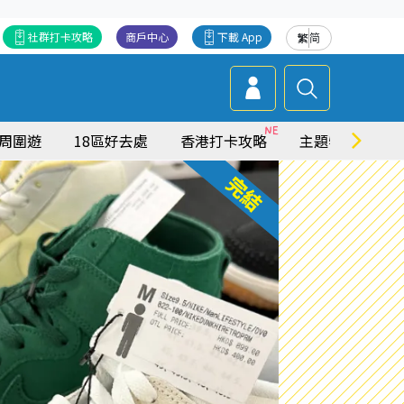
社群打卡攻略
商戶中心
下載 App
繁
简
周圍遊
18區好去處
香港打卡攻略
主題特集