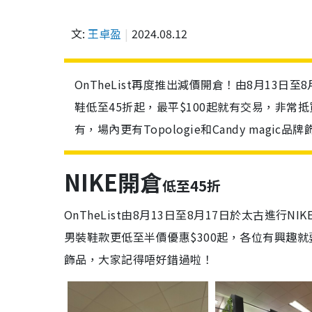
文:
王卓盈
2024.08.12
OnTheList再度推出減價開倉！由8月13日至
鞋低至45折起，最平$100起就有交易，非常抵
有，場內更有Topologie和Candy magi
NIKE開倉
低至45折
OnTheList由8月13日至8月17日於
太古
進行NI
男裝鞋款更低至半價優惠$300起，各位有興趣就要趁優
飾品，大家記得唔好錯過啦！