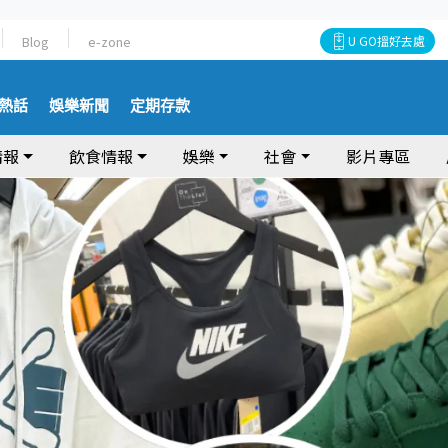
Blog
e-zone
U GO搵好去處
熱話
娛樂新聞
定期存款
情報
飲食情報
娛樂
社會
影片專區