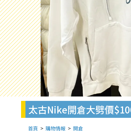
太古Nike開倉大劈價$1
首頁
購物情報
開倉