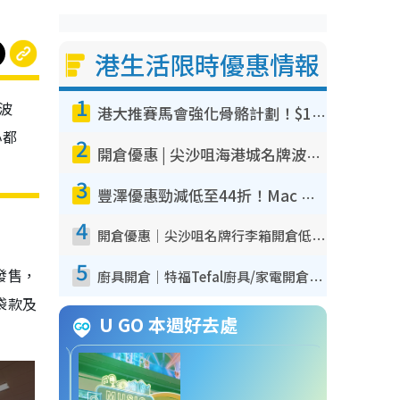
港生活限時優惠情報
1
、波
港大推賽馬會強化骨骼計劃！$100骨質密度X光檢查 完成免費運動訓練送超市禮券！附參加資格
心都
2
開倉優惠 | 尖沙咀海港城名牌波鞋開倉低至1折！On鞋$899起／Joy&Peace鞋履$98起
3
豐澤優惠勁減低至44折！Mac mini/iPhone17Pro大減價！廚房家電$220起
4
開倉優惠｜尖沙咀名牌行李箱開倉低至4折！一連5日 American Tourister/ace./Hallmark $200起！
5
發售，
廚具開倉｜特福Tefal廚具/家電開倉低至3折！$220起買平底鍋/炒鑊/湯煲！電飯煲/吸塵機/燙斗$418起
牌袋款及
U GO 本週好去處