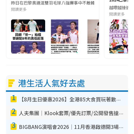
昨日在巴黎奧運混雙羽毛球八強賽事中不敵韓國選手落敗的｢鄧謝配｣
越嚟越接近巴黎奧
閱讀更多
閱讀更多
港生活人氣好去處
1
【8月生日優惠2026】全港85大食買玩著數攻略 自助餐/火鍋放題同行免費＋誠品/DONKI送現金券
2
人夫集團｜Klook套票/優先訂票/公開發售搶飛攻略！附票價.購票連結.場地座位表
3
BIGBANG演唱會2026｜11月香港啟德開3場！實名制VIP申請、優先購票攻略