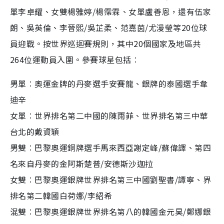
單李卓耀、女雙楊雅婷/楊霈霖、女單盧善恩，還有伍家
朗、吳英倫、李晉熙/吳芷柔、范嘉茵/尤漫瑩等20位球
員迎戰。
按世界巡迴賽規則，其中20個國家及地區共
264位運動員入圍。參賽球星包括︰
男單︰奧運金牌的丹麥選手安賽龍、銀牌的泰國選手韋
迪辛
女單︰世界排名第二中國的陳雨菲、世界排名第三中華
台北的戴資穎
男雙︰巴黎奧運銅牌選手馬來西亞謝定峰/蘇偉譯、第四
名來自丹麥的金阿斯楚普/安德斯沙迦拉
女雙︰巴黎奧運銀牌世界排名第三中國劉聖書/譚寧、界
排名第二韓國白荷娜/李紹希
混雙︰巴黎奧運銀牌世界排名第八的韓國金元昊/鄭娜銀