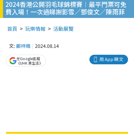
2024香港公開羽毛球錦標賽︱最平門票可免
費入場！一次過睇謝影雪／鄧俊文／陳雨菲
首頁
玩樂情報
活動展覽
文:
鄺梓晴
2024.08.14
在Google追蹤
用 App 睇文
《UHK 港生活》