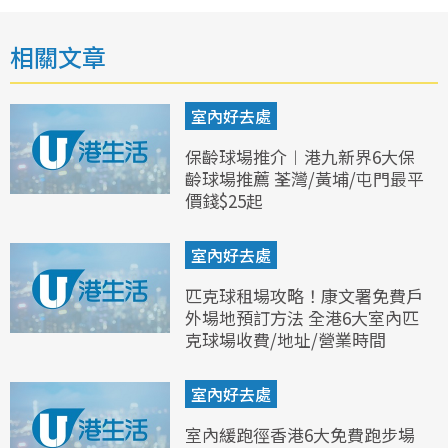
相關文章
室內好去處
保齡球場推介︱港九新界6大保
齡球場推薦 荃灣/黃埔/屯門最平
價錢$25起
室內好去處
匹克球租場攻略！康文署免費戶
外場地預訂方法 全港6大室內匹
克球場收費/地址/營業時間
室內好去處
室內緩跑徑香港6大免費跑步場