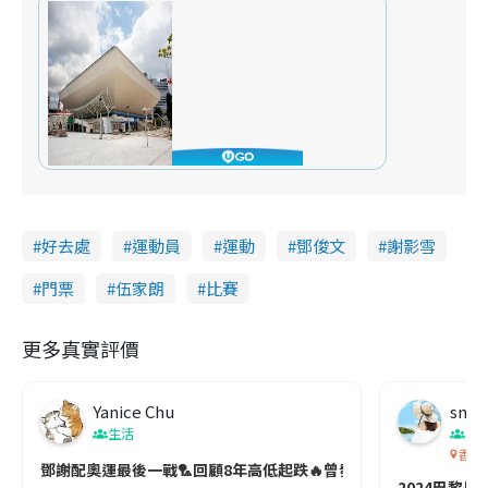
好去處
運動員
運動
鄧俊文
謝影雪
門票
伍家朗
比賽
更多真實評價
Yanice Chu
smit
生活
生
香港
鄧謝配奧運最後一戰🏸回顧8年高低起跌🔥曾發燒落場喊住打😭
2024巴黎奧