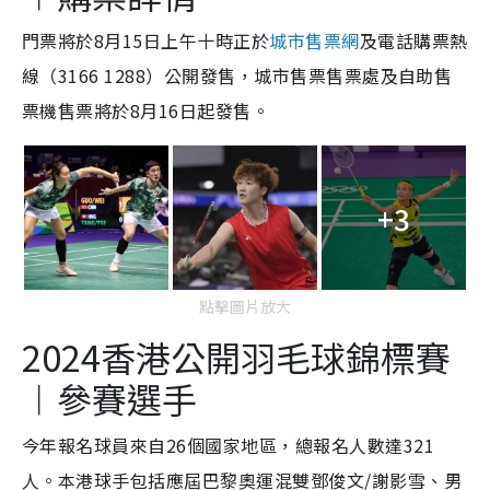
門票將於8月15日上午十時正於
城市售票網
及電話購票熱
線（3166 1288）公開發售，城市售票售票處及自助售
票機售票將於8月16日起發售。
+3
點擊圖片放大
2024香港公開羽毛球錦標賽
︱參賽選手
今年報名球員來自26個國家地區，總報名人數達321
人。本港球手包括應屆巴黎奧運混雙鄧俊文/謝影雪、男