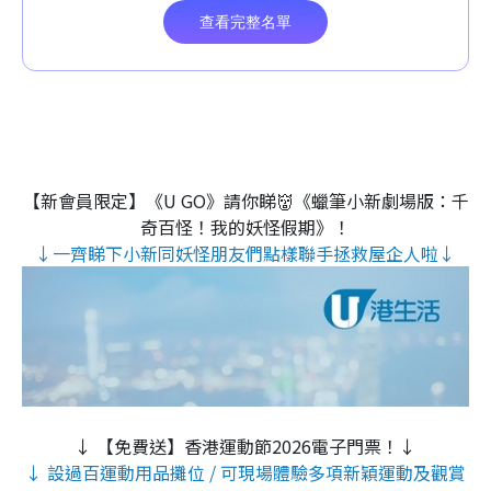
【新會員限定】《U GO》請你睇👹《蠟筆小新劇場版：千
奇百怪！我的妖怪假期》！
↓一齊睇下小新同妖怪朋友們點樣聯手拯救屋企人啦↓
↓ 【免費送】香港運動節2026電子門票！↓
↓ 設過百運動用品攤位 / 可現場體驗多項新穎運動及觀賞