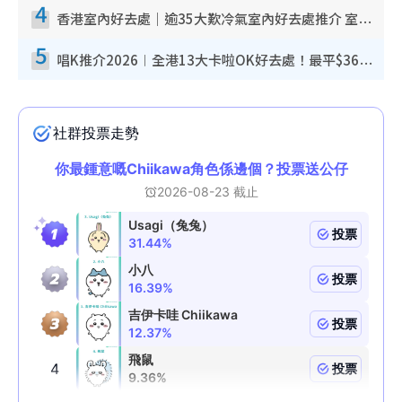
4
香港室內好去處｜逾35大歎冷氣室內好去處推介 室內活動免費避雨無懼落雨
5
唱K推介2026︱全港13大卡啦OK好去處！最平$36起 日文K都有！(附地址+收費詳情)