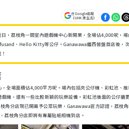
在Google追蹤
《UHK 港生活》
日，荔枝角一間室內遊戲機中心新開業，全場佔4,000呎，場
nd、Hello Kitty等公仔。Ganawawa繼西營盤首店後，
啦！
店
中心，全場面積佔4,000平方呎。場內包括夾公仔機、彩虹池、推
遊戲機，還有一些比較新穎的玩樂設備。彩虹池後面的公仔牆
e等公仔。荔枝角分店現已開幕予公眾玩樂，
Ganawawa官方認證，
荔枝角
預告，荔枝角分店即將有
專屬貼紙相機到店。