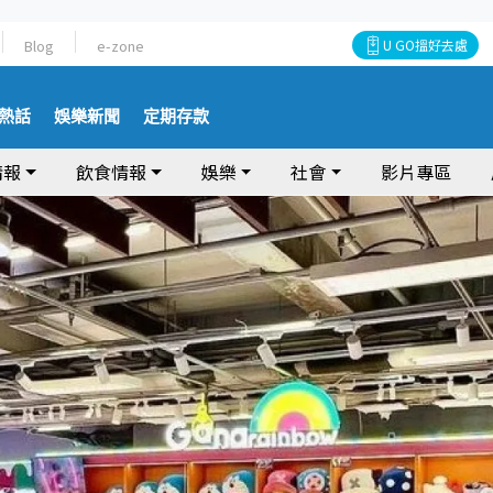
Blog
e-zone
U GO搵好去處
熱話
娛樂新聞
定期存款
情報
飲食情報
娛樂
社會
影片專區