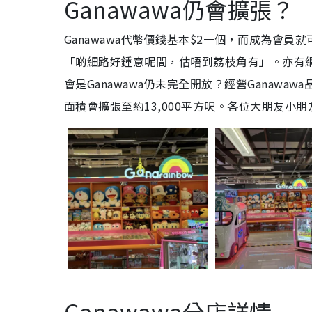
Ganawawa仍會擴張？
Ganawawa代幣價錢基本$2一個，而成為會
「啲細路好鍾意呢間，估唔到荔枝角有」。亦有網
會是Ganawawa仍未完全開放？經營Ganawa
面積會擴張至約13,000平方呎。各位大朋友小
Ganawawa分店詳情