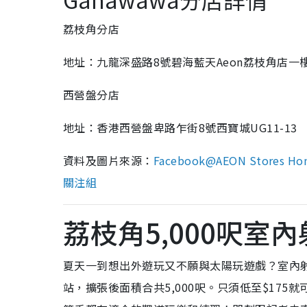
荔枝角分店
地址：
九龍深盛路8號碧海藍天Aeon荔枝角店一
西營盤
分店
地址：香港西營盤
卑路乍街8號西寶城UG11-13
資料及圖片來源：
Facebook@AEON Stores Ho
關注組
荔枝角5,000呎室
夏天一到想出外遊玩又不願與太陽玩遊戲？室內
站，擴張後面積合共5,000呎。只須低至$17