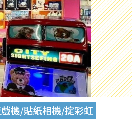
遊戲機/貼紙相機/掟彩虹