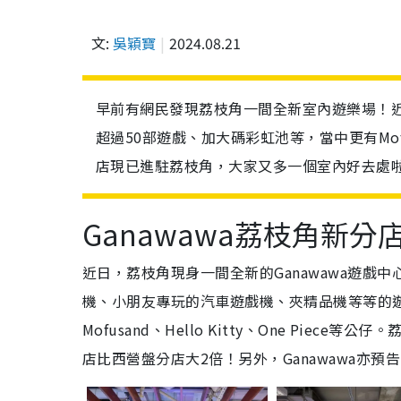
文:
吳穎寶
2024.08.21
早前有網民發現荔枝角一間全新室內遊樂場！近
超過50部遊戲、加大碼彩虹池等，當中更有Mofusa
店現已進駐荔枝角，大家又多一個室內好去處
Ganawawa荔枝角新分
近日，荔枝角現身一間全新的Ganawawa遊戲
機、小朋友專玩的汽車遊戲機、
夾精品機
等等的
Mofusand、Hello Kitty、One Piec
店比西營盤分店大2倍！
另外，Ganawawa亦