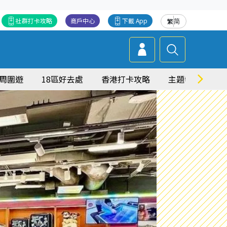
社群打卡攻略
商戶中心
下載 App
繁
简
周圍遊
18區好去處
香港打卡攻略
主題特集