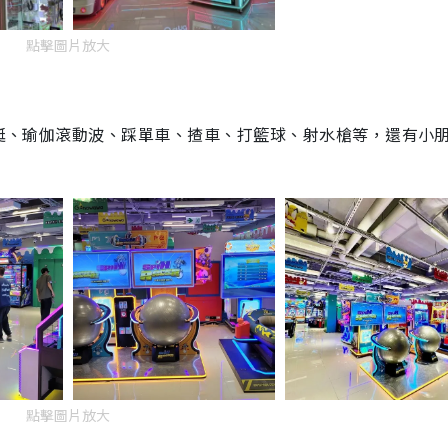
點擊圖片放大
括划艇、瑜伽滾動波、踩單車、揸車、打籃球、射水槍等，還有小
點擊圖片放大