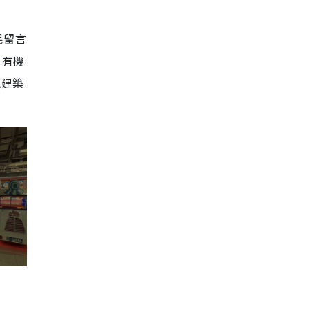
民留言
，有機
總建築