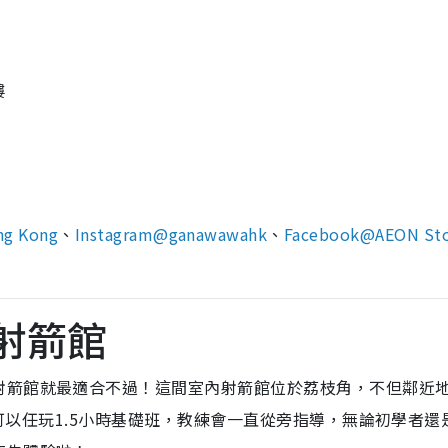
樓
ng Kong
、
Instagram@ganawawahk
、
Facebook@AEON Sto
內射箭館
射箭館就最適合不過！這間室內射箭館位於荔枝角，不但鄰近
5就可以任玩1.5小時基礎班，教練會一直從旁指導，無論初學者還