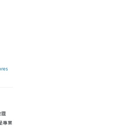
res
地鐡
是專業