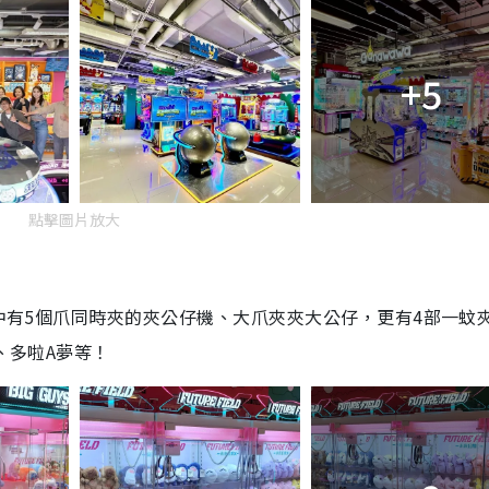
+5
點擊圖片放大
其中有5個爪同時夾的夾公仔機、大爪夾夾大公仔，更有4部一蚊
、多啦A夢等！