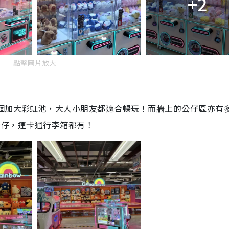
+2
點擊圖片放大
2個加大彩虹池，大人小朋友都適合暢玩！而牆上的公仔區亦有
tty等公仔，連卡通行李箱都有！