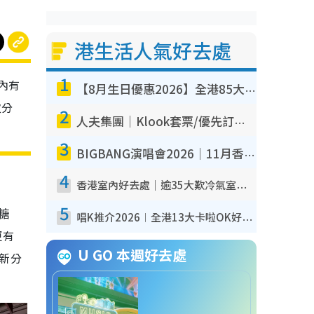
港生活人氣好去處
1
內有
【8月生日優惠2026】全港85大食買玩著數攻略 自助餐/火鍋放題同行免費＋誠品/DONKI送現金券
次分
2
人夫集團｜Klook套票/優先訂票/公開發售搶飛攻略！附票價.購票連結.場地座位表
3
BIGBANG演唱會2026｜11月香港啟德開3場！實名制VIP申請、優先購票攻略
4
香港室內好去處｜逾35大歎冷氣室內好去處推介 室內活動免費避雨無懼落雨
5
糖
唱K推介2026︱全港13大卡啦OK好去處！最平$36起 日文K都有！(附地址+收費詳情)
更有
U GO 本週好去處
新分