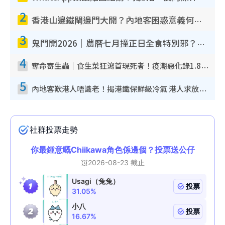
2
香港山邊鐵閘邊門大開？內地客困惑意義何在！網民神回覆：呢種叫法理性防禦
3
鬼門開2026｜農曆七月撞正日全食特別邪？專家警告切忌做一事！揭4大禁忌+2招保平安
4
奪命寄生蟲｜食生菜狂瀉首現死者！疫潮惡化錄1.8萬宗病例 揭洗菜3大謬誤
5
內地客歎港人唔識老！揭港鐵保鮮級冷氣 港人求放過：咪投訴