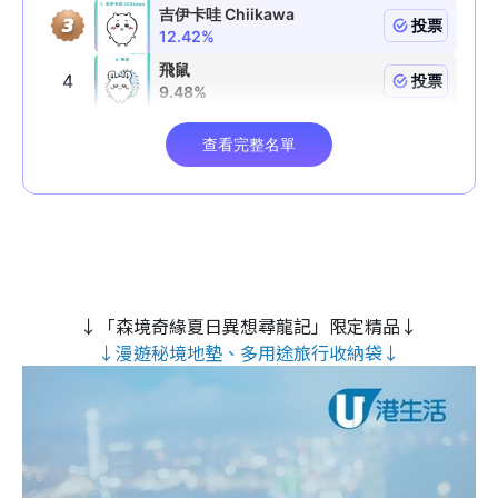
↓「森境奇緣夏日異想尋龍記」限定精品↓
↓漫遊秘境地墊、多用途旅行收納袋↓