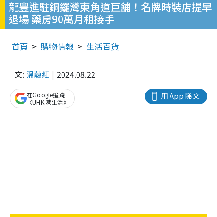
龍豐進駐銅鑼灣東角道巨舖！名牌時裝店提早
退場 藥房90萬月租接手
首頁
購物情報
生活百貨
文:
溫藹紅
2024.08.22
在Google追蹤
用 App 睇文
《UHK 港生活》