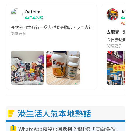
Oei Yim
Joa
日本攻略
吹
西洋
今次去日本冇行一啲大型嘅藥妝店，反而去行一啲小區裏面嘅平價
去龍豐一定買
閱讀更多
今日去咗旺角龍
閱讀更多
港生活人氣本地熱話
1
WhatsApp預設貼圖點刪？揭1招「反向操作」還原簡潔介面 附3步實測教學