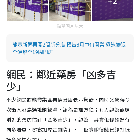
+2
點擊圖片放大
龍豐新界再開2間新分店 預告8月中旬開業 極速擴張
全港增至19間門店
網民：鄰近藥房「凶多吉
少」
不少網民對龍豐集團再開分店表示驚訝，同時又覺得今
次衝入港島選址銅鑼灣，認為更加方便；有人認為該處
附近的藥房估計「凶多吉少」，認為「其實佢係幾好行
同多嘢買，零食加屋企雜貨」、「佢賣啲價錢已經打低
好多零售行業」。