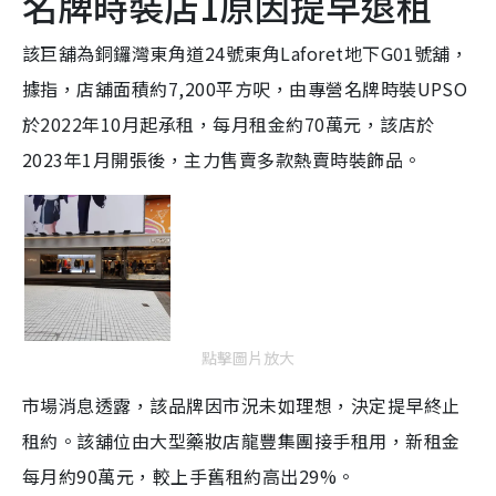
名牌時裝店1原因提早退租
該巨舖為銅鑼灣東角道24號東角Laforet地下G01號舖，
據指，店舖面積約7,200平方呎，由專營名牌時裝UPSO
於2022年10月起承租，每月租金約70萬元，該店於
2023年1月開張後，主力售賣多款熱賣時裝飾品。
點擊圖片放大
市場消息透露，該品牌因市況未如理想，決定提早終止
租約。該舖位由大型藥妝店龍豐集團接手租用，新租金
每月約90萬元，較上手舊租約高出29%。