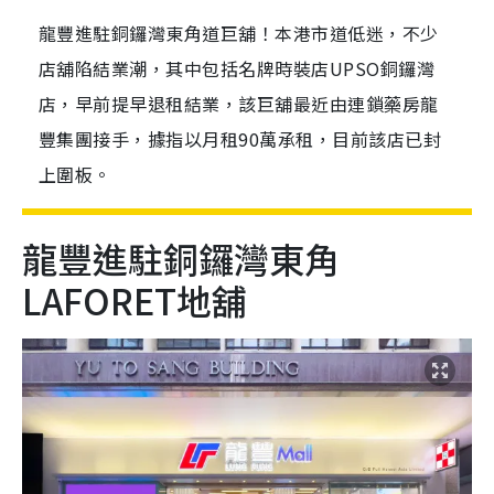
龍豐進駐銅鑼灣東角道巨舖！本港市道低迷，不少
店舖陷結業潮，其中包括名牌時裝店UPSO銅鑼灣
店，早前提早退租結業，該巨舖最近由連鎖藥房龍
豐集團接手，據指以月租90萬承租，目前該店已封
上圍板。
龍豐進駐銅鑼灣東角
LAFORET地舖