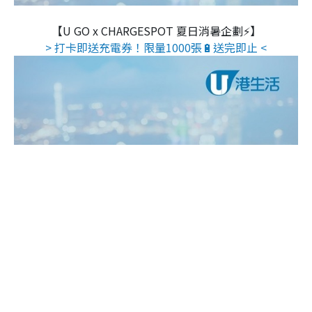
【U GO x CHARGESPOT 夏日消暑企劃⚡】
> 打卡即送充電券！限量1000張🔋送完即止 <