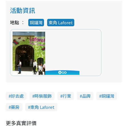
活動資訊
地點
銅鑼灣
東角 Laforet
好去處
時裝服飾
行業
品牌
銅鑼灣
藥房
東角 Laforet
更多真實評價