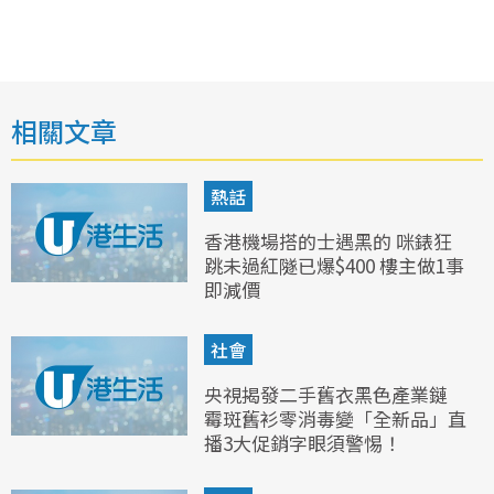
相關文章
熱話
香港機場搭的士遇黑的 咪錶狂
跳未過紅隧已爆$400 樓主做1事
即減價
社會
央視揭發二手舊衣黑色產業鏈
霉斑舊衫零消毒變「全新品」直
播3大促銷字眼須警惕！