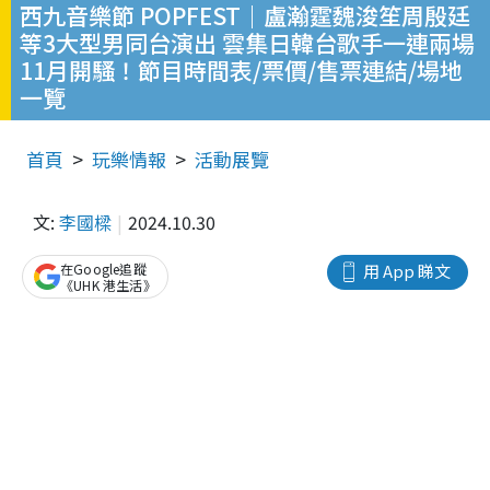
西九音樂節 POPFEST｜盧瀚霆魏浚笙周殷廷
等3大型男同台演出 雲集日韓台歌手一連兩場
11月開騷！節目時間表/票價/售票連結/場地
一覽
首頁
玩樂情報
活動展覽
文:
李國樑
2024.10.30
在Google追蹤
用 App 睇文
《UHK 港生活》