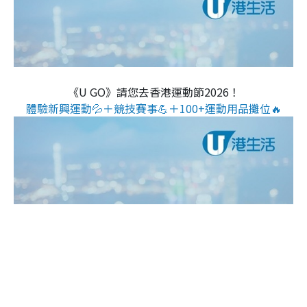
《U GO》請您去香港運動節2026！
體驗新興運動💦＋競技賽事💪＋100+運動用品攤位🔥