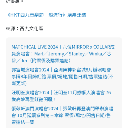
折優惠。
《HKT西九音樂節︰越流行》購票連結
來源：西九文化區
MATCHICAL LIVE 2024︱六位MIRROR x COLLAR成
員演唱會！Marf／Jeremy／Stanley／Winka／芯
駖／Jer（附票價及購票連結）
郭富城演唱會2024｜亞洲舞神郭富城8月辦演唱會
事隔8年回歸紅館 票價/場地/開售日期/售票連結(不
斷更新)
汪明荃演唱會2024｜汪明荃11月辦個人演唱會 76
歲高齡再登紅館開騷！
張敬軒澳門演唱會2024｜張敬軒再登澳門舉辦演唱
會 10月延續系列第三章節 票價/場地/開售日期/售
票連結一覽