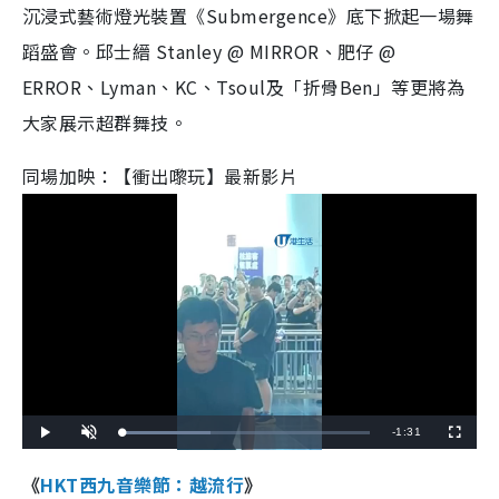
沉浸式藝術燈光裝置《Submergence》底下掀起一場舞
蹈盛會。邱士縉 Stanley @ MIRROR、肥仔 @
ERROR、Lyman、KC、Tsoul及「折骨Ben」等更將為
大家展示超群舞技。
同場加映：【衝出嚟玩】最新影片
R
-
1:31
L
P
U
F
o
l
n
u
a
a
m
l
e
d
y
u
l
《
HKT西九音樂節：越流行
》
e
t
s
d
e
c
m