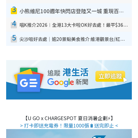
3
小熊維尼100週年快閃店登陸又一城 重現百畝森林經典場景／獨家限定盲盒登場／專屬DIY香水
4
唱K推介2026︱全港13大卡啦OK好去處！最平$36起 日文K都有！(附地址+收費詳情)
5
尖沙咀好去處｜逾20景點美食推介 維港觀景台/紅磚古蹟/九龍公園/室內遊樂場
【U GO x CHARGESPOT 夏日消暑企劃⚡】
> 打卡即送充電券！限量1000張🔋送完即止 <