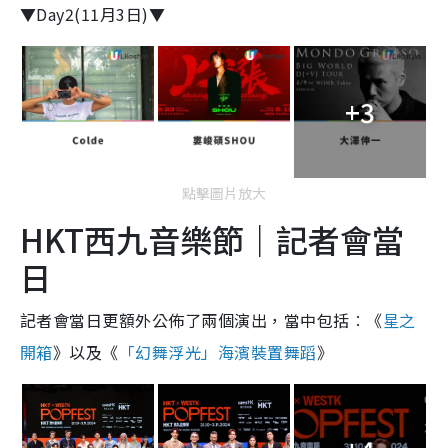
▼Day2(11月3日)▼
+3
點擊圖片放大
HKT西九音樂節｜記者會當
日
記者會當日更額外公佈了兩個演出，當中包括︰《
星之
開箱
》以及《
「幻舞浮光」海濱裝置舞蹈
》