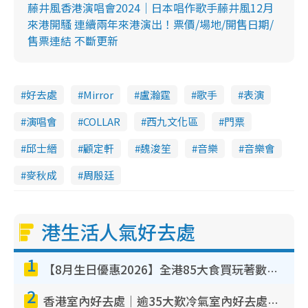
藤井風香港演唱會2024｜日本唱作歌手藤井風12月
來港開騷 連續兩年來港演出！票價/場地/開售日期/
售票連結 不斷更新
好去處
Mirror
盧瀚霆
歌手
表演
演唱會
COLLAR
西九文化區
門票
邱士縉
顧定軒
魏浚笙
音樂
音樂會
麥秋成
周殷廷
港生活人氣好去處
1
【8月生日優惠2026】全港85大食買玩著數攻略 自助餐/火鍋放題同行免費＋誠品/DONKI送現金券
2
香港室內好去處｜逾35大歎冷氣室內好去處推介 室內活動免費避雨無懼落雨