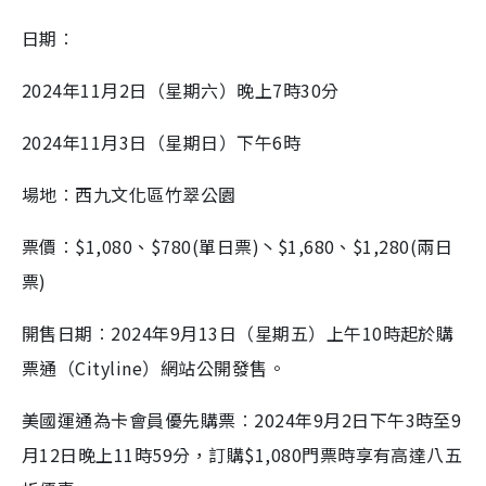
:
r
3
e
5
e
日期︰
a
.
n
6
0
i
%
2024年11月2日（星期六）晚上7時30分
n
i
2024年11月3日（星期日）下午6時
n
場地︰西九文化區竹翠公園
g
T
票價︰$1,080、$780(單日票)丶$1,680、$1,280(兩日
i
票)
m
e
開售日期︰2024年9月13日（星期五）上午10時起於購
票通（Cityline）網站公開發售。
美國運通為卡會員優先購票︰2024年9月2日下午3時至9
月12日晚上11時59分，訂購$1,080門票時享有高達八五