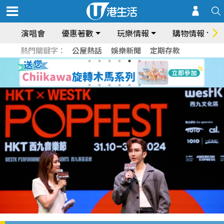
演唱會
優惠著數
玩樂情報
購物情報
熱門關鍵字：
公屋熱話
娛樂新聞
定期存款