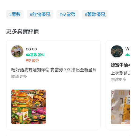
a
a
m
l
e
d
y
u
l
e
t
s
d
e
c
著數
飲食優惠
麥當勞
著數優惠
m
:
r
2
e
4
e
a
.
n
0
更多真實評價
0
i
%
n
co co
Wing
i
著數報料
港
n
麥當勞
蜂蜜牛油🧈s
唔好話我冇通知你🤫 麥當勞 3/3 推出全新星馬泰系列 蟹醬煎蛋雞腿飽 叻沙麥樂雞醬
g
上次想食,買親
閱讀更多
T
閱讀更多
i
m
e