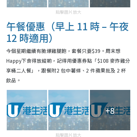
點擊圖片放大
午餐優惠（早上 11 時 – 午夜
12 時適用）
今個星期繼續有脆爆雞腿飽，套餐只要$39。周末想
Happy下食得放縱啲，記得用優惠券點「$108 麥炸雞分
享桶二人餐」，跟餐附2 包中薯條、2 件蘋果批及 2 杯
飲品。
+8
點擊圖片放大