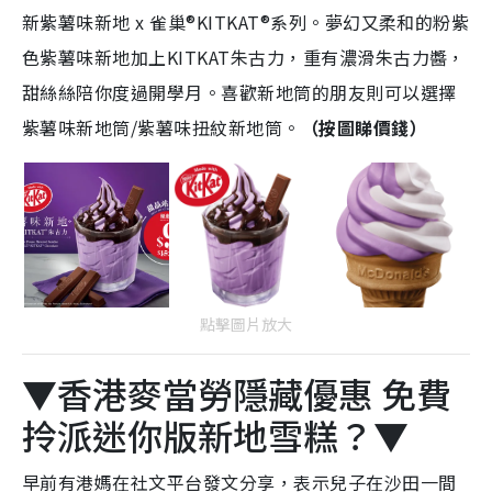
新紫薯味新地 x 雀巢®KITKAT®系列。夢幻又柔和的粉紫
色紫薯味新地加上KITKAT朱古力，重有濃滑朱古力醬，
甜絲絲陪你度過開學月。喜歡新地筒的朋友則可以選擇
紫薯味新地筒/紫薯味扭紋新地筒。
（按圖睇價錢）
點擊圖片放大
▼香港麥當勞隱藏優惠 免費
拎派迷你版新地雪糕？▼
早前有港媽在社文平台發文分享，表示兒子在沙田一間