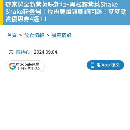
麥當勞全新紫薯味新地+黑松露紫菜Shake
Shake粉登場！煙肉脆爆雞腿飽回歸！麥麥勁
賞優惠券4選1！
首頁
飲食情報
餐廳情報
文:
梁穎心
2024.09.04
在Google追蹤
用 App 睇文
《UHK 港生活》