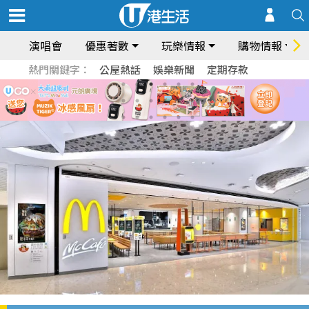
演唱會
優惠著數
玩樂情報
購物情報
熱門關鍵字：
公屋熱話
娛樂新聞
定期存款