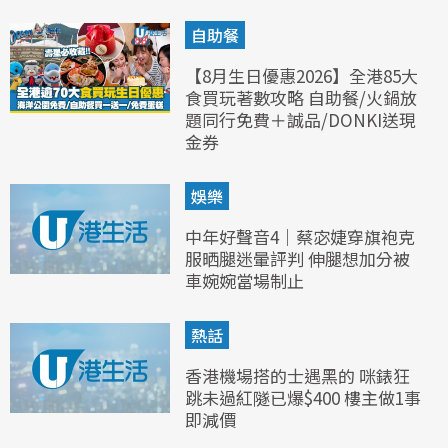
自助餐
【8月生日優惠2026】全港85大
食買玩著數攻略 自助餐/火鍋放
題同行免費＋誠品/DONKI送現
金券
娛樂
中年好聲音4｜蔡宓婕穿旗袍克
服晒腿迷暈評判 伸腿想加分被
車婉婉當場制止
熱話
香港機場搭的士遇黑的 咪錶狂
跳未過紅隧已爆$400 樓主做1事
即減價