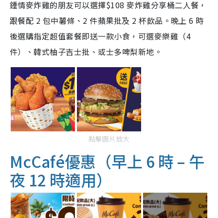
鍾情麥炸雞的朋友可以選擇$108 麥炸雞分享桶二人餐，
跟餐配 2 包中薯條、2 件蘋果批及 2 杯飲品。晚上 6 時
後選購指定超值套餐即送一款小食，可選麥樂雞（4
件）、韓式柚子吉士批、或士多啤梨新地。
點擊圖片放大
McCafé優惠（早上 6 時 – 午
夜 12 時適用）