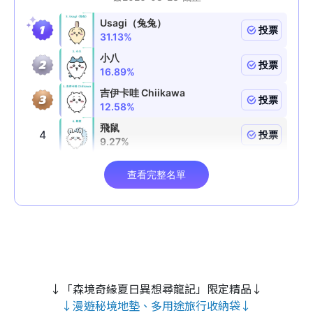
↓「森境奇緣夏日異想尋龍記」限定精品↓
↓漫遊秘境地墊、多用途旅行收納袋↓