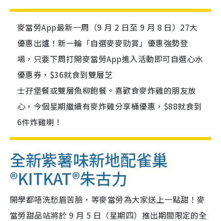
麥當勞App最新一周（9 月 2 日至 9 月 8 日）27大
優惠出爐！新一輪「自選麥麥勁賞」優惠強勢登
場，只要下周打開麥當勞App進入活動即可自選心水
優惠券，$36就食到雙層芝
士孖堡餐或雙層魚柳飽餐。喜歡食麥炸雞的朋友放
心，今個星期繼續有麥炸雞分享桶優惠，$88就食到
6件炸雞喇！
全新紫薯味新地配雀巢
®KITKAT®朱古力
開學都唔洗愁眉苦臉，等麥當勞為大家送上一點甜！麥
當勞甜品站將於 9 月 5 日（星期四）推出期間限定的全