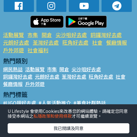
活動展覽
市集
開倉
尖沙咀好去處
銅鑼灣好去處
元朗好去處
荃灣好去處
旺角好去處
社會
餐廳情報
戶外郊遊
社會福利
熱門類別
網民熱話
活動展覽
市集
開倉
尖沙咀好去處
銅鑼灣好去處
元朗好去處
荃灣好去處
旺角好去處
社會
餐廳情報
戶外郊遊
熱門標籤
#UGO搵好去處
#人氣活動推介
#美食社群熱話
#親子玩樂好去處
#ULifestyle應用程式
#限時搶
U Lifestyle 會使用Cookies來改善您的網站體驗，請確定您同意
接受本網站之
私隱政策和使用條款
才可繼續瀏覽。
#UJetso禮物放送
#ULifestyle商戶中心
#著數
#網絡熱話
我已閱讀及同意
香港經濟日報版權所有©2026