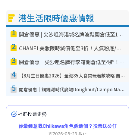
港生活限時優惠情報
1
開倉優惠 | 尖沙咀海港城名牌波鞋開倉低至1折！On鞋$899起／Joy&Peace鞋履$98起
2
CHANEL美妝限時減價低至3折！人氣粉底/唇膏/精華液低至$275！COCO香水都有平
3
開倉優惠｜尖沙咀名牌行李箱開倉低至4折！一連5日 American Tourister/ace./Hallmark $200起！
4
【8月生日優惠2026】全港85大食買玩著數攻略 自助餐/火鍋放題同行免費＋誠品/DONKI送現金券
5
開倉優惠｜銅鑼灣時代廣場Doughnut/Campo Marzio開倉低至1折！背囊、書包、手袋劈價$200起