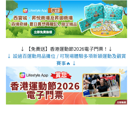
↓ 【免費送】香港運動節2026電子門票！↓
↓ 設過百運動用品攤位 / 可現場體驗多項新穎運動及觀賞
賽事🔥 ↓