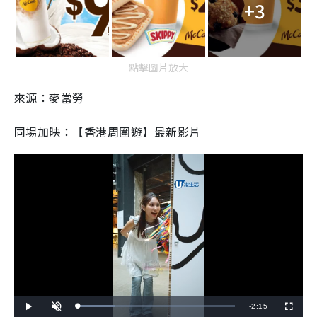
+3
點擊圖片放大
來源：麥當勞
同場加映：【香港周圍遊】最新影片
R
-
2:15
L
P
U
F
o
l
n
u