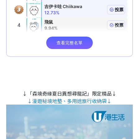
↓「森境奇緣夏日異想尋龍記」限定精品↓
↓漫遊秘境地墊、多用途旅行收納袋↓