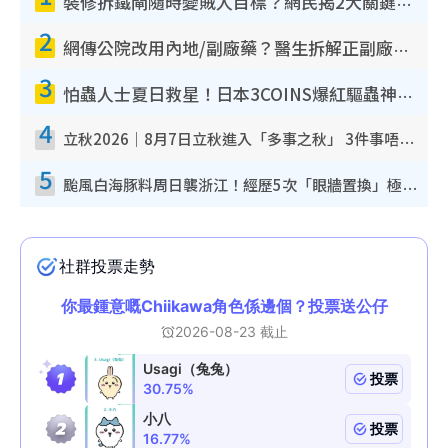
裝修拆鐵閘隨時變賊人目標？網民揭2大關鍵用途：裝新式等於白裝？附新舊鐵閘分別
2
網傳公院改用內地/副廠藥？醫生拆解正副廠分別 揭4類人換藥隨時出事
3
怕蟲人士夏日救星！日本3COINS爆紅驅蟲神器$45起 1招「全程免觸碰」輕鬆搞定小強
4
立秋2026｜8月7日立秋進入「多事之秋」 3件事唔做得！專家教6招開運 清枱頭／銀包納氣接好運
5
颱風白海豚料周日襲浙江！經歷5次「眼牆置換」極罕見 成登陸內地最長途颱風