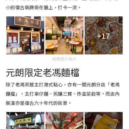
小的復古裝飾掛在牆上，打卡一流。
+17
點擊圖片放大
元朗限定老馮麵檔
除了老馮茶居主打港式點心，亦有一間元朗分店「老馮
麵檔」，主打車仔麵、煎釀三寶、炸韭菜餃等。而店內
裝潢亦是復古六十年代的街景。