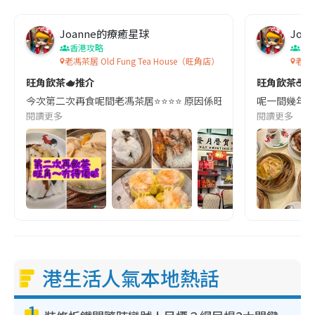
Joanne的療癒星球
Joa
香港攻略
香
老馮茶居 Old Fung Tea House（旺角店）
老馮茶
旺角飲茶🫖推介
旺角飲茶☕️～
今次第二次再食呢間老馮茶居⭐️⭐️⭐️⭐️ 原因係旺角區飲茶第一時間都會諗
呢一間幾年前喺
閱讀更多
閱讀更多
港生活人氣本地熱話
1