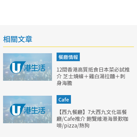
相關文章
餐廳情報
12間香港高質抵食日本菜必試推
介 芝士燒蠔＋雞白湯拉麵＋刺
身海膽
Cafe
【西九餐廳】7大西九文化區餐
廳/Cafe推介 飽覽維港海景歎咖
啡/pizza/熱狗