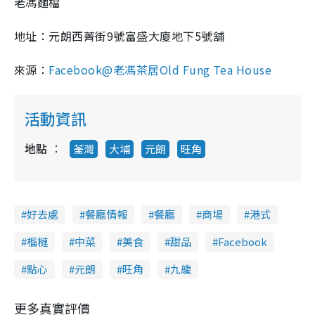
老馮麵檔
地址：元朗西菁街9號富盛大廈地下5號舖
來源：
Facebook@老馮茶居Old Fung Tea House
活動資訊
地點
荃灣
大埔
元朗
旺角
好去處
餐廳情報
餐廳
商場
港式
榴槤
中菜
美食
甜品
Facebook
點心
元朗
旺角
九龍
更多真實評價