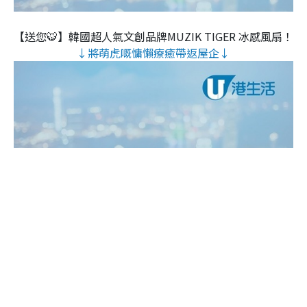
【送您🐯】韓國超人氣文創品牌MUZIK TIGER 冰感風扇！
↓將萌虎嘅慵懶療癒帶返屋企↓