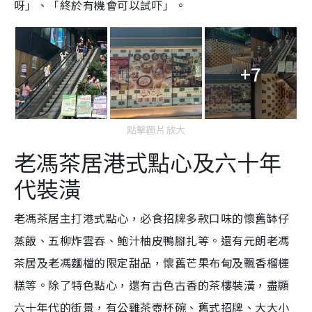
呀」、「終於有機會可以試吓」。
+7
點擊圖片放大
老馮茶居港式點心及
六十年
代
裝潢
老馮茶居主打港式點心，必食招牌多款口味的
懷舊缽仔
蒸飯、五柳炸雲吞、鮑汁柚皮鴨腳扎等。還有元朗老馮
茶居及老馮麵檔的限定甜品，懷舊芒果布甸及飄香榴槤
糕等。除了特色點心，還有古色古香的茶樓裝潢，盡顯
六十年代的街景，有公雞茶壺杯碗、舊式招牌、大大小