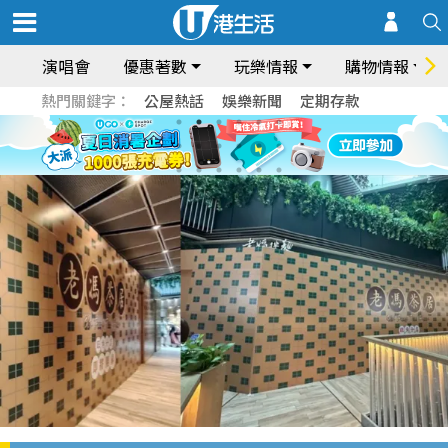
演唱會
優惠著數
玩樂情報
購物情報
熱門關鍵字：
公屋熱話
娛樂新聞
定期存款