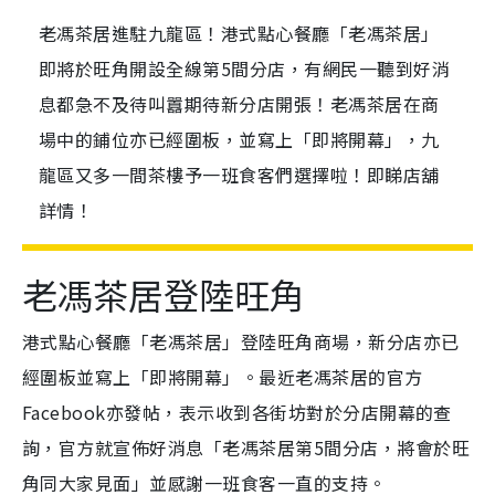
老馮茶居進駐九龍區！港式點心餐廳「老馮茶居」
即將於旺角開設全線第5間分店，有網民一聽到好消
息都急不及待叫囂期待新分店開張！老馮茶居在商
場中的鋪位亦已經圍板，並寫上「即將開幕」，九
龍區又多一間茶樓予一班食客們選擇啦！即睇店舖
詳情！
老馮茶居登陸旺角
港式點心餐廳「老馮茶居」登陸旺角商場，新分店亦已
經圍板並寫上「即將開幕」。最近老馮茶居的官方
Facebook亦發帖，表示收到各街坊對於分店開幕的查
詢，官方就宣佈好消息「老馮茶居第5間分店，將會於旺
角同大家見面」並感謝一班食客一直的支持。