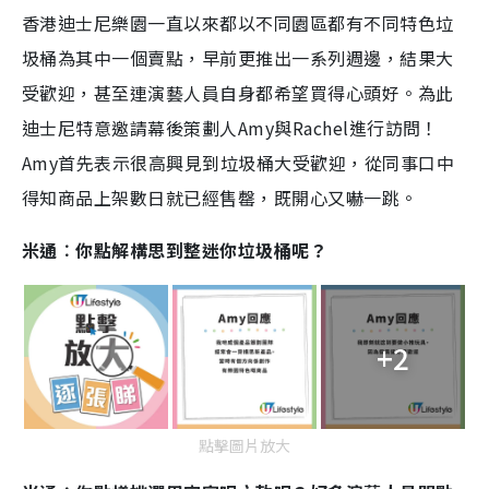
香港迪士尼樂園一直以來都以不同園區都有不同特色垃
圾桶為其中一個賣點，早前更推出一系列週邊，結果大
受歡迎，甚至連演藝人員自身都希望買得心頭好。為此
迪士尼特意邀請幕後策劃人Amy與Rachel進行訪問！
Amy首先表示很高興見到垃圾桶大受歡迎，從同事口中
得知商品上架數日就已經售罄，既開心又嚇一跳。
米通︰你點解構思到整迷你垃圾桶呢？
+2
點擊圖片放大