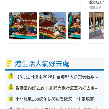
香港迪士尼樂園
閱讀更多
港生活人氣好去處
1
【8月生日優惠2026】全港85大食買玩著數攻略 自助餐/火鍋放題同行免費＋誠品/DONKI送現金券
2
香港室內好去處｜逾35大歎冷氣室內好去處推介 室內活動免費避雨無懼落雨
3
小熊維尼100週年快閃店登陸又一城 重現百畝森林經典場景／獨家限定盲盒登場／專屬DIY香水
4