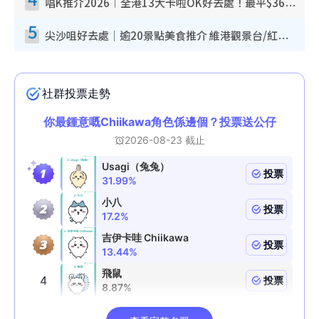
唱K推介2026︱全港13大卡啦OK好去處！最平$36起 日文K都有！(附地址+收費詳情)
5
尖沙咀好去處｜逾20景點美食推介 維港觀景台/紅磚古蹟/九龍公園/室內遊樂場