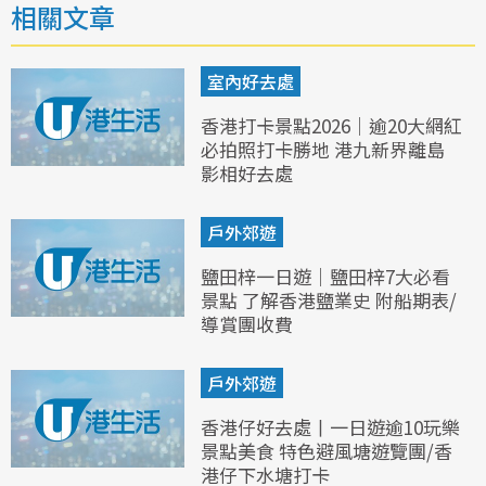
相關文章
室內好去處
香港打卡景點2026｜逾20大網紅
必拍照打卡勝地 港九新界離島
影相好去處
戶外郊遊
鹽田梓一日遊｜鹽田梓7大必看
景點 了解香港鹽業史 附船期表/
導賞團收費
戶外郊遊
香港仔好去處丨一日遊逾10玩樂
景點美食 特色避風塘遊覽團/香
港仔下水塘打卡