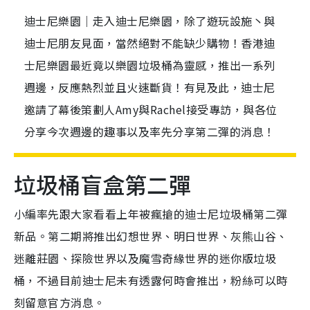
迪士尼樂園｜走入迪士尼樂園，除了遊玩設施丶與
迪士尼朋友見面，當然絕對不能缺少購物！香港迪
士尼樂園最近竟以樂園垃圾桶為靈感，推出一系列
週邊，反應熱烈並且火速斷貨！有見及此，迪士尼
邀請了幕後策劃人Amy與Rachel接受專訪，與各位
分享今次週邊的趣事以及率先分享第二彈的消息！
垃圾桶盲盒第二彈
小編率先跟大家看看上年被瘋搶的迪士尼垃圾桶第二彈
新品。第二期將推出幻想世界、明日世界、灰熊山谷、
迷離莊園、探險世界以及魔雪奇緣世界的迷你版垃圾
桶，不過目前迪士尼未有透露何時會推出，粉絲可以時
刻留意官方消息。