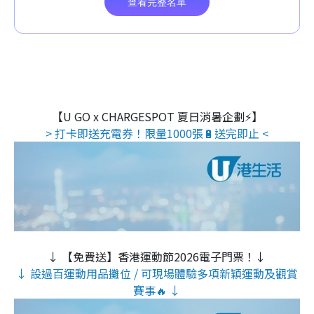
【U GO x CHARGESPOT 夏日消暑企劃⚡】
> 打卡即送充電券！限量1000張🔋送完即止 <
↓ 【免費送】香港運動節2026電子門票！↓
↓ 設過百運動用品攤位 / 可現場體驗多項新穎運動及觀賞
賽事🔥 ↓