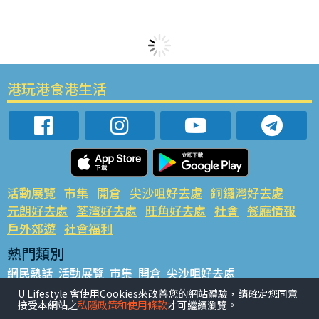
港玩港食港生活
活動展覽
市集
開倉
尖沙咀好去處
銅鑼灣好去處
元朗好去處
荃灣好去處
旺角好去處
社會
餐廳情報
戶外郊遊
社會福利
熱門類別
網民熱話
活動展覽
市集
開倉
尖沙咀好去處
銅鑼灣好去處
元朗好去處
荃灣好去處
旺角好去處
社會
U Lifestyle 會使用Cookies來改善您的網站體驗，請確定您同意
接受本網站之
私隱政策和使用條款
才可繼續瀏覽。
餐廳情報
戶外郊遊