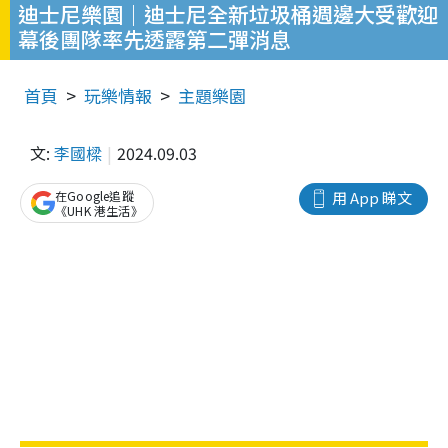
迪士尼樂園｜迪士尼全新垃圾桶週邊大受歡迎
幕後團隊率先透露第二彈消息
首頁
玩樂情報
主題樂園
文:
李國樑
2024.09.03
在Google追蹤
用 App 睇文
《UHK 港生活》