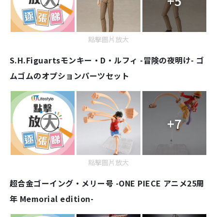
+5
點擊圖片放大
S.H.Figuarts
モンキー・D・ルフィ -冒険の夜明け- ゴ
ムゴムのオプションパーツセット
+7
點擊圖片放大
超合金
ゴーイング・メリー号 -ONE PIECE アニメ25周
年 Memorial edition-