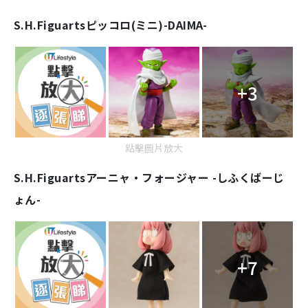
S.H.Figuarts
ピッコロ(ミニ)-DAIMA-
+3
點擊圖片放大
S.H.Figuarts
アーニャ・フォージャー -しふくばーじ
ょん-
+7