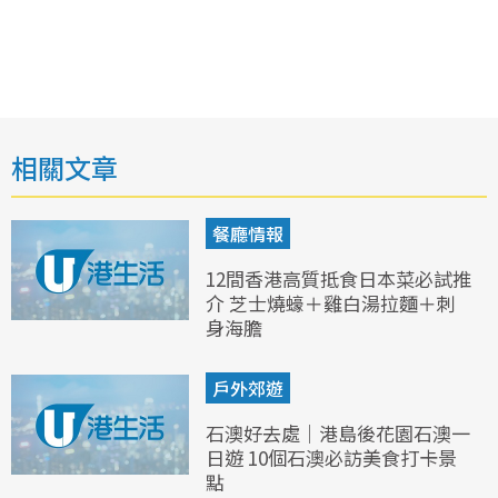
相關文章
餐廳情報
12間香港高質抵食日本菜必試推
介 芝士燒蠔＋雞白湯拉麵＋刺
身海膽
戶外郊遊
石澳好去處｜港島後花園石澳一
日遊 10個石澳必訪美食打卡景
點