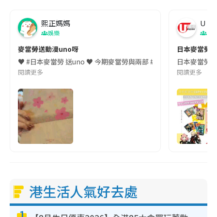
熙正媽媽
U Ma
娛樂
日
麥當勞送動漫uno呀
日本麥當
♥️ #日本麥當勞 送uno ♥️ 今期麥當勞與兩部 #動漫作品 《我的英雄學
日本麥當勞又
閱讀更多
閱讀更多
港生活人氣好去處
1