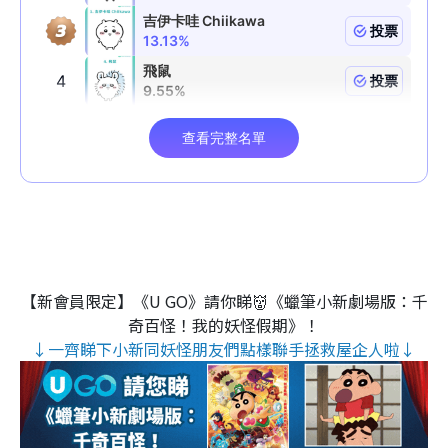
【新會員限定】《U GO》請你睇👹《蠟筆小新劇場版：千
奇百怪！我的妖怪假期》！
↓一齊睇下小新同妖怪朋友們點樣聯手拯救屋企人啦↓