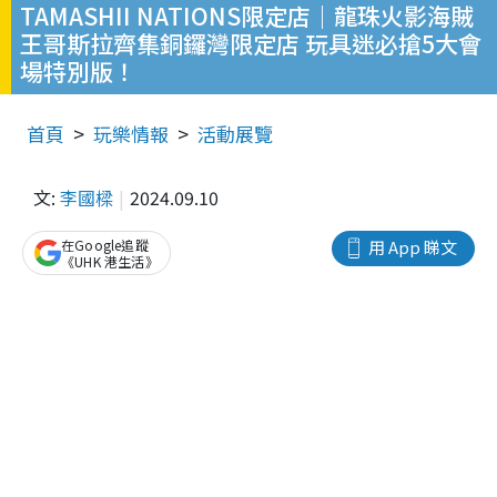
TAMASHII NATIONS限定店｜龍珠火影海賊
王哥斯拉齊集銅鑼灣限定店 玩具迷必搶5大會
場特別版！
首頁
玩樂情報
活動展覽
文:
李國樑
2024.09.10
在Google追蹤
用 App 睇文
《UHK 港生活》