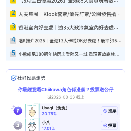
【8月生日優惠2026】全港85大食買玩著數攻略 自助餐/火鍋放題同行免費＋誠品/DONKI送現金券
2
人夫集團｜Klook套票/優先訂票/公開發售搶飛攻略！附票價.購票連結.場地座位表
3
香港室內好去處｜逾35大歎冷氣室內好去處推介 室內活動免費避雨無懼落雨
4
唱K推介2026︱全港13大卡啦OK好去處！最平$36起 日文K都有！(附地址+收費詳情)
5
小熊維尼100週年快閃店登陸又一城 重現百畝森林經典場景／獨家限定盲盒登場／專屬DIY香水