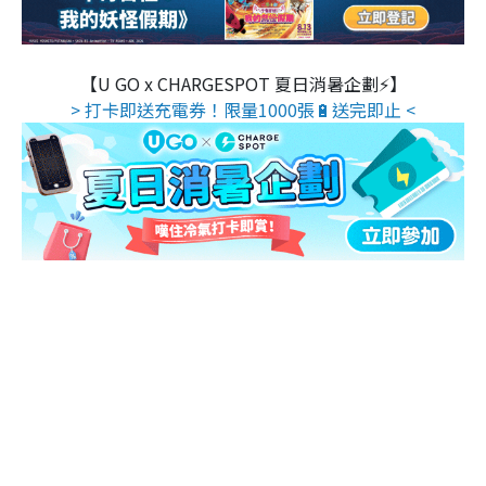
【U GO x CHARGESPOT 夏日消暑企劃⚡】
> 打卡即送充電券！限量1000張🔋送完即止 <