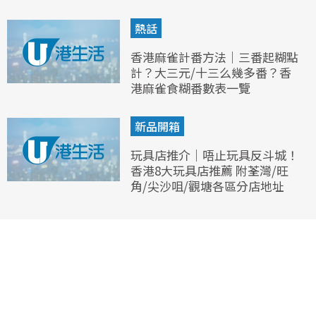
熱話
香港麻雀計番方法｜三番起糊點
計？大三元/十三么幾多番？香
港麻雀食糊番數表一覽
新品開箱
玩具店推介｜唔止玩具反斗城！
香港8大玩具店推薦 附荃灣/旺
角/尖沙咀/觀塘各區分店地址