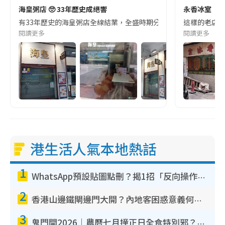
海皇粥店 🥺 33年歷史成絕響
永香冰室
有33年歷史的海皇粥店全線結業，全盛時期分店逾30多間。 本人到灣仔
這樣的老店還
閱讀更多
閱讀更多
港生活人氣本地熱話
1
WhatsApp預設貼圖點刪？揭1招「反向操作」還原簡潔介面 附3步實測教學
2
香港山邊鐵閘邊門大開？內地客困惑意義何在！網民神回覆：呢種叫法理性防禦
3
鬼門開2026｜農曆七月撞正日全食特別邪？專家警告切忌做一事！揭4大禁忌+2招保平安