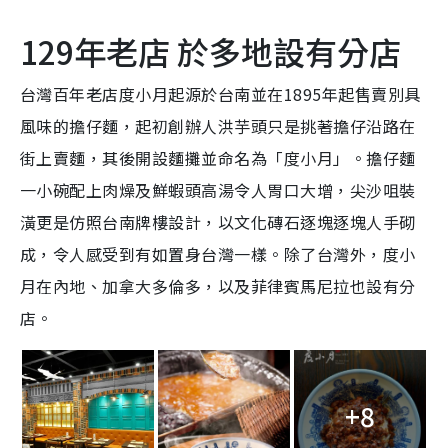
129年老店 於多地設有分店
台灣百年老店度小月起源於台南並在1895年起售賣別具
風味的擔仔麵，起初創辦人洪芋頭只是挑著擔仔沿路在
街上賣麵，其後開設麵攤並命名為「度小月」。擔仔麵
一小碗配上肉燥及鮮蝦頭高湯令人胃口大增，尖沙咀裝
潢更是仿照台南牌樓設計，以文化磚石逐塊逐塊人手砌
成，令人感受到有如置身台灣一樣。除了台灣外，度小
月在內地、加拿大多倫多，以及菲律賓馬尼拉也設有分
店。
+8