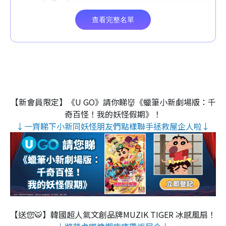
【新會員限定】《U GO》請你睇👹《蠟筆小新劇場版：千
奇百怪！我的妖怪假期》！
↓一齊睇下小新同妖怪朋友們點樣聯手拯救屋企人啦↓
【送您🐯】韓國超人氣文創品牌MUZIK TIGER 冰感風扇！