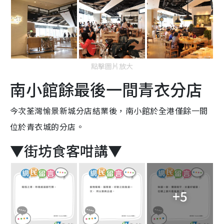
點擊圖片放大
南小館餘最後一間青衣分店
今次荃灣愉景新城分店結業後，南小館於全港僅餘一間
位於青衣城的分店。
▼街坊食客咁講
▼
+5