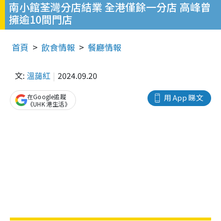
南小館荃灣分店結業 全港僅餘一分店 高峰曾
擁逾10間門店
首頁
飲食情報
餐廳情報
文:
溫藹紅
2024.09.20
在Google追蹤
用 App 睇文
《UHK 港生活》