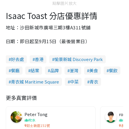
點擊圖片放大
Isaac Toast 分店優惠詳情
地址：沙田新城市廣場三期3樓A311號舖
日期：即日起至9月15日（最後營業日）
好去處
香港
愉景新城 Discovery Park
餐廳
結業
品牌
荃灣
美食
餐飲
青衣城 Maritime Square
中菜
青衣
更多真實評價
Peter Tong
roy
吹水
吹
莊士敦道151號
永香