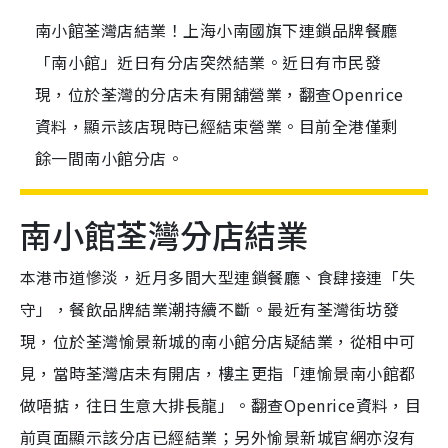
南小館荃灣店結業！上海小南國旗下連鎖品牌餐廳
「南小館」近日有分店突然結業。近日有市民發
現，位於荃灣的分店未有開舖營業，翻查Openrice
資料，顯示該店現時已經結束營業。目前全港僅剩
餘一間南小館分店。
南小館荃灣分店結業
本港市道慘淡，近月多間大型連鎖餐廳、食肆接連「失
守」，餐飲品牌結業潮持續不斷。最近有荃灣街坊發
現，位於荃灣愉景新城的南小館分店疑結業，從相中可
見，當時
荃灣店未有開店，樓主更指「連愉景南小館都
做唔掂，往日生意大排長龍」。翻查
Openrice資料，目
前
頁面顯示該分店已經結業；另外
愉景新城官網亦沒有