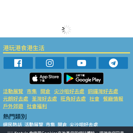
港玩港食港生活
活動展覽
市集
開倉
尖沙咀好去處
銅鑼灣好去處
元朗好去處
荃灣好去處
旺角好去處
社會
餐廳情報
戶外郊遊
社會福利
熱門類別
網民熱話
活動展覽
市集
開倉
尖沙咀好去處
銅鑼灣好去處
元朗好去處
荃灣好去處
旺角好去處
社會