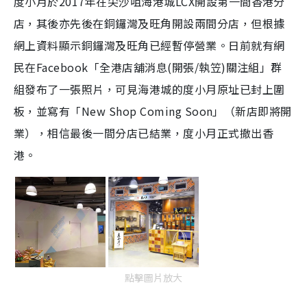
度小月於2017年在尖沙咀海港城LCX開設第一間香港分
店，其後亦先後在銅鑼灣及旺角開設兩間分店，但根據
網上資料顯示銅鑼灣及旺角已經暫停營業。日前就有網
民在Facebook「全港店舖消息(開張/執笠)關注組」群
組發布了一張照片，可見海港城的度小月原址已封上圍
板，並寫有「New Shop Coming Soon」（新店即將開
業），相信最後一間分店已結業，度小月正式撤出香
港。
點擊圖片放大