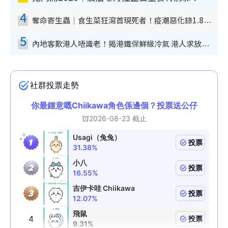
4
奪命寄生蟲｜食生菜狂瀉首現死者！疫潮惡化錄1.8萬宗病例 揭洗菜3大謬誤
5
內地客歎港人唔識老！揭港鐵保鮮級冷氣 港人求放過：咪投訴