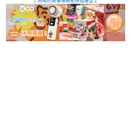
↓將萌虎嘅慵懶療癒帶返屋企↓