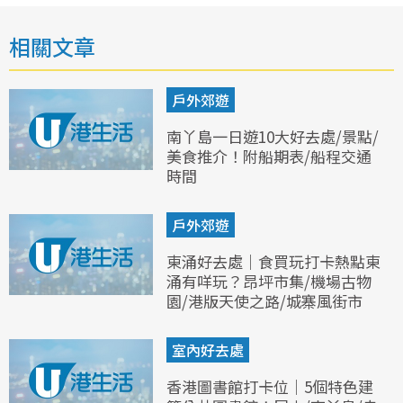
相關文章
戶外郊遊
南丫島一日遊10大好去處/景點/
美食推介！附船期表/船程交通
時間
戶外郊遊
東涌好去處｜食買玩打卡熱點東
涌有咩玩？昂坪市集/機場古物
園/港版天使之路/城寨風街市
室內好去處
香港圖書館打卡位｜5個特色建